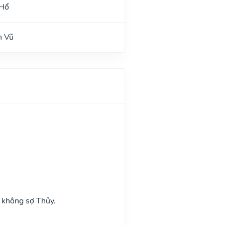
 Hổ
n Vũ
 không sợ Thủy.