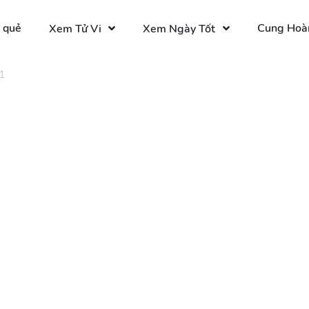
 quẻ
Cung Hoà
Xem Tử Vi
Xem Ngày Tốt
1