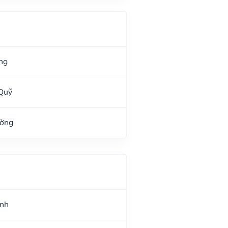
ng
Quỹ
ường
ình