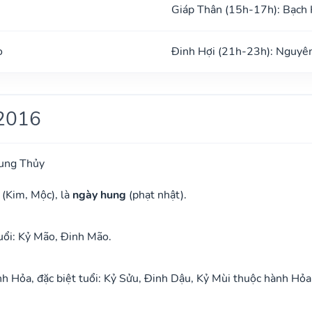
Giáp Thân (15h-17h): Bạch
o
Đinh Hợi (21h-23h): Nguyê
2016
ung Thủy
 (Kim, Mộc), là
ngày hung
(phạt nhật).
uổi: Kỷ Mão, Đinh Mão.
 Hỏa, đặc biệt tuổi: Kỷ Sửu, Đinh Dậu, Kỷ Mùi thuộc hành Hỏa