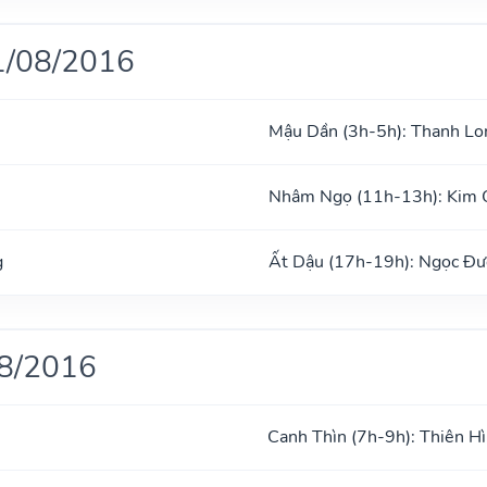
1/08/2016
Mậu Dần (3h-5h): Thanh Lo
Nhâm Ngọ (11h-13h): Kim 
g
Ất Dậu (17h-19h): Ngọc Đ
08/2016
Canh Thìn (7h-9h): Thiên H