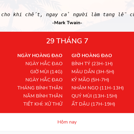
 cho khi chết, ngay cả người làm tang lễ 
-Mark Twain-
29 THÁNG 7
NGÀY HOÀNG ĐẠO
GIỜ HOÀNG ĐẠO
NGÀY HẮC ĐẠO
BÍNH TÝ (23H-1H)
GIỜ MÙI (14G)
MẬU DẦN (3H-5H)
NGÀY HẮC ĐẠO
KỶ MÃO (5H-7H)
THÁNG BÍNH THÂN
NHÂM NGỌ (11H-13H)
NĂM BÍNH THÂN
QUÝ MÙI (13H-15H)
TIẾT KHÍ: XỬ THỬ
ẤT DẬU (17H-19H)
Hôm nay