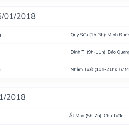
6/01/2018
g
Quý Sửu (1h-3h): Minh Đườ
Đinh Tị (9h-11h): Bảo Quan
g
Nhâm Tuất (19h-21h): Tư 
01/2018
Ất Mão (5h-7h): Chu Tước