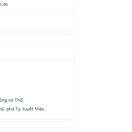
 Lao
n
ông sợ Thổ.
ợi, phá Tỵ, tuyệt Mão.