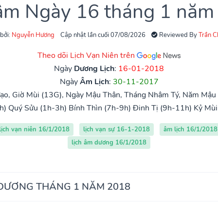
 âm Ngày 16 tháng 1 năm
 bởi:
Nguyễn Hương
Cập nhật lần cuối 07/08/2026
Reviewed By
Trần 
Theo dõi Lịch Vạn Niên trên
Ngày
Dương Lịch
:
16-01-2018
Ngày
Âm Lịch
:
30-11-2017
ạo, Giờ Mùi (13G), Ngày Mậu Thân, Tháng Nhâm Tý, Năm Mậu T
h)
Quý Sửu (1h-3h)
Bính Thìn (7h-9h)
Đinh Tị (9h-11h)
Kỷ Mùi
lịch vạn niên 16/1/2018
lịch vạn sự 16-1-2018
âm lịch 16/1/2018
lịch âm dương 16/1/2018
 DƯƠNG THÁNG 1 NĂM 2018