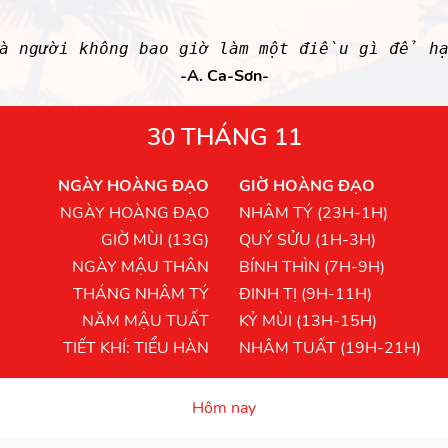
là người không bao giờ làm một điều gì để h
-A. Ca-Sơn-
30 THÁNG 11
NGÀY HOÀNG ĐẠO
GIỜ HOÀNG ĐẠO
NGÀY HOÀNG ĐẠO
NHÂM TÝ (23H-1H)
GIỜ MÙI (13G)
QUÝ SỬU (1H-3H)
NGÀY MẬU THÂN
BÍNH THÌN (7H-9H)
THÁNG NHÂM TÝ
ĐINH TỊ (9H-11H)
NĂM MẬU TUẤT
KỶ MÙI (13H-15H)
TIẾT KHÍ: TIỂU HÀN
NHÂM TUẤT (19H-21H)
Hôm nay