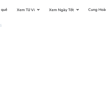
 quẻ
Cung Hoà
Xem Tử Vi
Xem Ngày Tốt
6