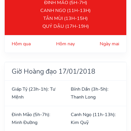
ĐINH MÃO (5H-7H)
CANH NGỌ (11H-13H)
TÂN MÙI (13H-15H)
QUÝ DẬU (17H-19H)
Hôm qua
Hôm nay
Ngày mai
Giờ Hoàng đạo 17/01/2018
Giáp Tý (23h-1h): Tư
Bính Dần (3h-5h):
Mệnh
Thanh Long
Đinh Mão (5h-7h):
Canh Ngọ (11h-13h):
Minh Đường
Kim Quỹ