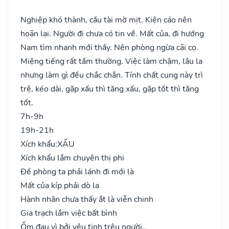
Nghiệp khó thành, cầu tài mờ mịt. Kiện cáo nên
hoãn lại. Người đi chưa có tin về. Mất của, đi hướng
Nam tìm nhanh mới thấy. Nên phòng ngừa cãi cọ.
Miệng tiếng rất tầm thường. Việc làm chậm, lâu la
nhưng làm gì đều chắc chắn. Tính chất cung này trì
trệ, kéo dài, gặp xấu thì tăng xấu, gặp tốt thì tăng
tốt.
7h-9h
19h-21h
Xích khẩu:
XẤU
Xích khẩu lắm chuyên thị phi
Đề phòng ta phải lánh đi mới là
Mất của kíp phải dò la
Hành nhân chưa thấy ắt là viễn chinh
Gia trạch lắm việc bất bình
Ốm đau vì bởi yêu tinh trêu người..