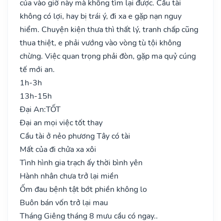
của vào giờ này mà không tìm lại được. Cầu tài
không có lợi, hay bị trái ý, đi xa e gặp nạn nguy
hiểm. Chuyện kiện thưa thì thất lý, tranh chấp cũng
thua thiệt, e phải vướng vào vòng tù tội không
chừng. Việc quan trọng phải đòn, gặp ma quỷ cúng
tế mới an.
1h-3h
13h-15h
Đại An:
TỐT
Đại an mọi việc tốt thay
Cầu tài ở nẻo phương Tây có tài
Mất của đi chửa xa xôi
Tình hình gia trạch ấy thời bình yên
Hành nhân chưa trở lại miền
Ốm đau bệnh tật bớt phiền không lo
Buôn bán vốn trở lại mau
Tháng Giêng tháng 8 mưu cầu có ngay..