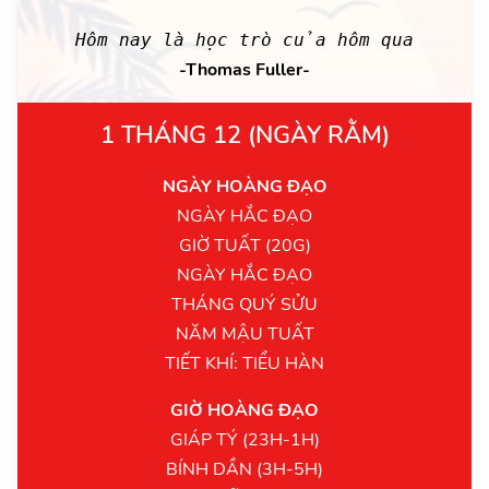
Hôm nay là học trò của hôm qua
-Thomas Fuller-
1 THÁNG 12 (NGÀY RẰM)
NGÀY HOÀNG ĐẠO
NGÀY HẮC ĐẠO
GIỜ TUẤT (20G)
NGÀY HẮC ĐẠO
THÁNG QUÝ SỬU
NĂM MẬU TUẤT
TIẾT KHÍ: TIỂU HÀN
GIỜ HOÀNG ĐẠO
GIÁP TÝ (23H-1H)
BÍNH DẦN (3H-5H)