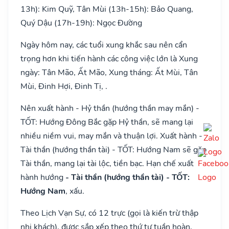
13h): Kim Quỹ, Tân Mùi (13h-15h): Bảo Quang,
Quý Dậu (17h-19h): Ngọc Đường
Ngày hôm nay, các tuổi xung khắc sau nên cẩn
trọng hơn khi tiến hành các công việc lớn là Xung
ngày: Tân Mão, Ất Mão, Xung tháng: Ất Mùi, Tân
Mùi, Đinh Hợi, Đinh Tị, .
Nên xuất hành - Hỷ thần (hướng thần may mắn) -
TỐT: Hướng Đông Bắc gặp Hỷ thần, sẽ mang lại
nhiều niềm vui, may mắn và thuận lợi. Xuất hành -
Tài thần (hướng thần tài) - TỐT: Hướng Nam sẽ gặp
Tài thần, mang lại tài lộc, tiền bạc. Hạn chế xuất
hành hướng
- Tài thần (hướng thần tài) - TỐT:
Hướng Nam
, xấu.
Theo Lịch Vạn Sự, có 12 trực (gọi là kiến trừ thập
nhị khách), được sắp xếp theo thứ tự tuần hoàn,