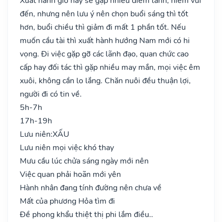
Xuất hành giờ này sẽ gặp nhiều điềm lành, niềm vui
đến, nhưng nên lưu ý nên chọn buổi sáng thì tốt
hơn, buổi chiều thì giảm đi mất 1 phần tốt. Nếu
muốn cầu tài thì xuất hành hướng Nam mới có hi
vọng. Đi việc gặp gỡ các lãnh đạo, quan chức cao
cấp hay đối tác thì gặp nhiều may mắn, mọi việc êm
xuôi, không cần lo lắng. Chăn nuôi đều thuận lợi,
người đi có tin về.
5h-7h
17h-19h
Lưu niên:
XẤU
Lưu niên mọi việc khó thay
Mưu cầu lúc chửa sáng ngày mới nên
Việc quan phải hoãn mới yên
Hành nhân đang tính đường nên chưa về
Mất của phương Hỏa tìm đi
Đề phong khẩu thiệt thị phi lắm điều..