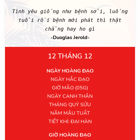
Tình yêu giống như bệnh sởi, luống
tuổi rồi bệnh mới phát thì thật
chẳng hay ho gì
-Duoglas Jerold-
12 THÁNG 12
NGÀY HOÀNG ĐẠO
NGÀY HẮC ĐẠO
GIỜ MÃO (05G)
NGÀY CANH THÂN
THÁNG QUÝ SỬU
NĂM MẬU TUẤT
TIẾT KHÍ: ĐẠI HÀN
GIỜ HOÀNG ĐẠO