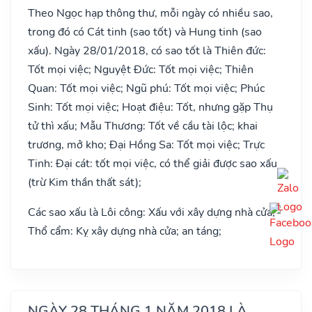
Theo Ngọc hạp thông thư, mỗi ngày có nhiều sao,
trong đó có Cát tinh (sao tốt) và Hung tinh (sao
xấu). Ngày 28/01/2018, có sao tốt là Thiên đức:
Tốt mọi việc; Nguyệt Đức: Tốt mọi việc; Thiên
Quan: Tốt mọi việc; Ngũ phú: Tốt mọi việc; Phúc
Sinh: Tốt mọi việc; Hoạt điệu: Tốt, nhưng gặp Thụ
tử thì xấu; Mẫu Thương: Tốt về cầu tài lộc; khai
trương, mở kho; Đại Hồng Sa: Tốt mọi việc; Trực
Tinh: Đại cát: tốt mọi việc, có thể giải được sao xấu
(trừ Kim thần thất sát);
Các sao xấu là Lôi công: Xấu với xây dựng nhà cửa;
Thổ cẩm: Kỵ xây dựng nhà cửa; an táng;
NGÀY 28 THÁNG 1 NĂM 2018 LÀ