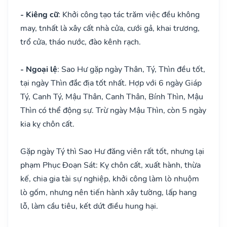
- Kiêng cữ
: Khởi công tạo tác trăm việc đều không
may, tnhất là xây cất nhà cửa, cưới gả, khai trương,
trổ cửa, tháo nước, đào kênh rạch.
- Ngoại lệ
: Sao Hư gặp ngày Thân, Tý, Thìn đều tốt,
tại ngày Thìn đắc địa tốt nhất. Hợp với 6 ngày Giáp
Tý, Canh Tý, Mậu Thân, Canh Thân, Bính Thìn, Mậu
Thìn có thể động sự. Trừ ngày Mậu Thìn, còn 5 ngày
kia kỵ chôn cất.
Gặp ngày Tý thì Sao Hư đăng viên rất tốt, nhưng lại
phạm Phục Đoạn Sát: Kỵ chôn cất, xuất hành, thừa
kế, chia gia tài sự nghiệp, khởi công làm lò nhuộm
lò gốm, nhưng nên tiến hành xây tường, lấp hang
lỗ, làm cầu tiêu, kết dứt điều hung hại.