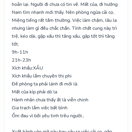
hoãn lại. Người đi chưa có tin về. Mất của, đi hướng
Nam tìm nhanh mới thấy. Nên phòng ngừa cãi cọ.
Miệng tiếng rất tầm thường. Việc làm chậm, lâu la
nhưng làm gì đều chắc chắn. Tính chất cung này trì
trệ, kéo dài, gặp xấu thì tăng xấu, gặp tốt thì tăng
tốt.
9h-11h
21h-23h
Xích khẩu:
XẤU
Xích khẩu lắm chuyên thị phi
Đề phòng ta phải lánh đi mới là
Mất của kíp phải dò la
Hành nhân chưa thấy ắt là viễn chinh
Gia trạch lắm việc bất bình
Ốm đau vì bởi yêu tinh trêu người..
Xuất hành vào giờ này hay xảy ra việc cãi cọ, gặp