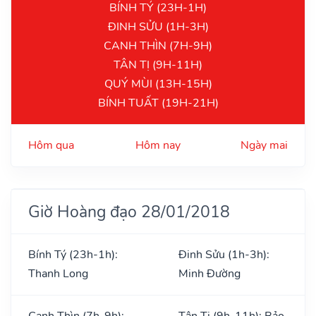
BÍNH TÝ (23H-1H)
ĐINH SỬU (1H-3H)
CANH THÌN (7H-9H)
TÂN TỊ (9H-11H)
QUÝ MÙI (13H-15H)
BÍNH TUẤT (19H-21H)
Hôm qua
Hôm nay
Ngày mai
Giờ Hoàng đạo 28/01/2018
Bính Tý (23h-1h):
Đinh Sửu (1h-3h):
Thanh Long
Minh Đường
Canh Thìn (7h-9h):
Tân Tị (9h-11h): Bảo