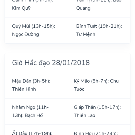
Kim Quỹ
Quang
Quý Mùi (13h-15h):
Bính Tuất (19h-21h):
Ngọc Đường
Tư Mệnh
Giờ Hắc đạo 28/01/2018
Mậu Dần (3h-5h):
Kỷ Mão (5h-7h): Chu
Thiên Hình
Tước
Nhâm Ngọ (11h-
Giáp Thân (15h-17h):
13h): Bạch Hổ
Thiên Lao
Ất Dậu (17h-19h):
Đinh Hợi (21h-23h):