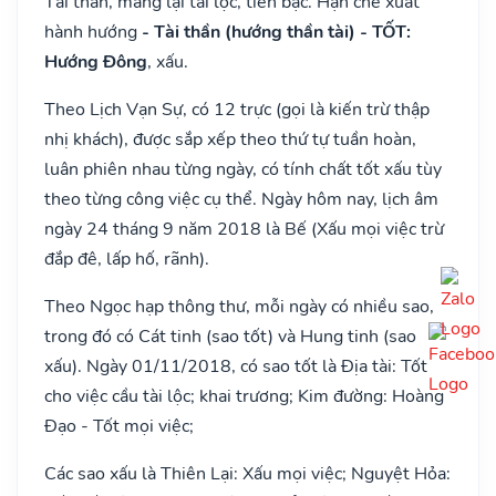
Tài thần, mang lại tài lộc, tiền bạc. Hạn chế xuất
hành hướng
- Tài thần (hướng thần tài) - TỐT:
Hướng Đông
, xấu.
Theo Lịch Vạn Sự, có 12 trực (gọi là kiến trừ thập
nhị khách), được sắp xếp theo thứ tự tuần hoàn,
luân phiên nhau từng ngày, có tính chất tốt xấu tùy
theo từng công việc cụ thể. Ngày hôm nay, lịch âm
ngày 24 tháng 9 năm 2018 là Bế (Xấu mọi việc trừ
đắp đê, lấp hố, rãnh).
Theo Ngọc hạp thông thư, mỗi ngày có nhiều sao,
trong đó có Cát tinh (sao tốt) và Hung tinh (sao
xấu). Ngày 01/11/2018, có sao tốt là Địa tài: Tốt
cho việc cầu tài lộc; khai trương; Kim đường: Hoàng
Đạo - Tốt mọi việc;
Các sao xấu là Thiên Lại: Xấu mọi việc; Nguyệt Hỏa: