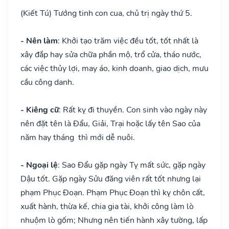
(Kiết Tú) Tướng tinh con cua, chủ trị ngày thứ 5.
- Nên làm
: Khởi tạo trăm việc đều tốt, tốt nhất là
xây đắp hay sửa chữa phần mộ, trổ cửa, tháo nước,
các việc thủy lợi, may áo, kinh doanh, giao dịch, mưu
cầu công danh.
- Kiêng cữ
: Rất kỵ đi thuyền. Con sinh vào ngày này
nên đặt tên là Đẩu, Giải, Trại hoặc lấy tên Sao của
năm hay tháng thì mới dễ nuôi.
- Ngoại lệ
: Sao Đẩu gặp ngày Tỵ mất sức, gặp ngày
Dậu tốt. Gặp ngày Sửu đăng viên rất tốt nhưng lại
phạm Phục Đoạn. Phạm Phục Đoạn thì kỵ chôn cất,
xuất hành, thừa kế, chia gia tài, khởi công làm lò
nhuộm lò gốm; Nhưng nên tiến hành xây tường, lấp