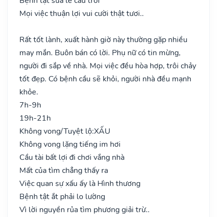
Bệnh tật sửa lễ cầu trời
Mọi việc thuận lợi vui cười thật tươi..
Rất tốt lành, xuất hành giờ này thường gặp nhiều
may mắn. Buôn bán có lời. Phụ nữ có tin mừng,
người đi sắp về nhà. Mọi việc đều hòa hợp, trôi chảy
tốt đẹp. Có bệnh cầu sẽ khỏi, người nhà đều mạnh
khỏe.
7h-9h
19h-21h
Không vong/Tuyệt lộ:
XẤU
Không vong lặng tiếng im hơi
Cầu tài bất lợi đi chơi vắng nhà
Mất của tìm chẳng thấy ra
Việc quan sự xấu ấy là Hình thương
Bệnh tật ắt phải lo lường
Vì lời nguyền rủa tìm phương giải trừ..