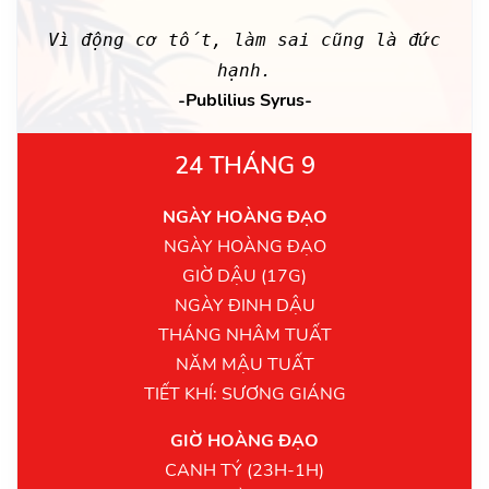
Vì động cơ tốt, làm sai cũng là đức
hạnh.
-Publilius Syrus-
24 THÁNG 9
NGÀY HOÀNG ĐẠO
NGÀY HOÀNG ĐẠO
GIỜ DẬU (17G)
NGÀY ĐINH DẬU
THÁNG NHÂM TUẤT
NĂM MẬU TUẤT
TIẾT KHÍ: SƯƠNG GIÁNG
GIỜ HOÀNG ĐẠO
CANH TÝ (23H-1H)