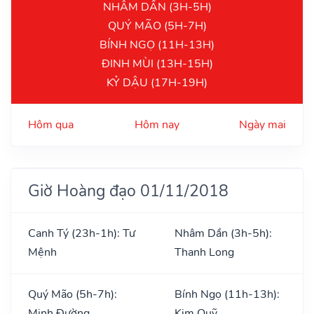
NHÂM DẦN (3H-5H)
QUÝ MÃO (5H-7H)
BÍNH NGỌ (11H-13H)
ĐINH MÙI (13H-15H)
KỶ DẬU (17H-19H)
Hôm qua
Hôm nay
Ngày mai
Giờ Hoàng đạo 01/11/2018
Canh Tý (23h-1h): Tư
Nhâm Dần (3h-5h):
Mệnh
Thanh Long
Quý Mão (5h-7h):
Bính Ngọ (11h-13h):
Minh Đường
Kim Quỹ