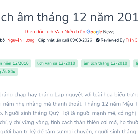
ịch âm tháng 12 năm 20
Theo dõi Lịch Vạn Niên trên
 bởi:
Nguyễn Hương
Cập nhật lần cuối 09/08/2026
Reviewed By
Trần 
ạn niên 12/2018
lịch vạn sự 12-2018
âm lịch tháng 12-2018
l
g Ất Sửu
háng chạp hay tháng Lạp nguyệt với loài hoa biểu trưng
ối năm nhẹ nhàng mà thanh thoát. Tháng 12 năm Mậu Tu
eo. Người sinh tháng Quý Hợi là người mạnh mẽ, có nghị 
chỉ, ý chí vững vàng, tính cách thân thiện cởi mở, họ t
ười bạn tri kỷ để tâm sự mọi chuyện, người sinh tháng 