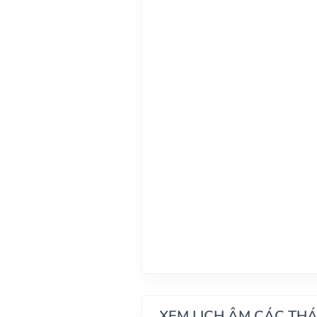
XEM LỊCH ÂM CÁC TH