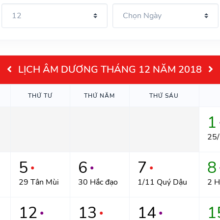
LỊCH ÂM DƯƠNG THÁNG 12 NĂM 2018
THỨ TƯ
THỨ NĂM
THỨ SÁU
1
25/
5
6
7
8
●
●
●
29 Tân Mùi
30 Hắc đạo
1/11 Quý Dậu
2 H
12
13
14
1
●
●
●