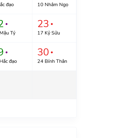
ắc đạo
10 Nhâm Ngọ
2
23
●
●
Mậu Tý
17 Kỷ Sửu
9
30
●
●
Hắc đạo
24 Bính Thân