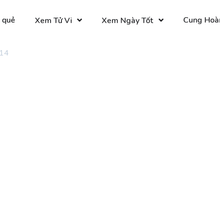
 quẻ
Cung Hoà
Xem Tử Vi
Xem Ngày Tốt
 14