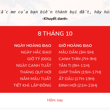
iấc mơ của bạn biến thành bụi đất, hãy hú
-Khuyết danh-
8 THÁNG 10
NGÀY HOÀNG ĐẠO
GIỜ HOÀNG ĐẠO
NGÀY HẮC ĐẠO
MẬU DẦN (3H-5H)
GIỜ TÝ (00G)
CANH THÌN (7H-9H)
NGÀY CANH TUẤT
TÂN TỊ (9H-11H)
THÁNG QUÝ HỢI
GIÁP THÂN (15H-17H)
NĂM MẬU TUẤT
ẤT DẬU (17H-19H)
TIẾT KHÍ: LẬP ĐÔNG
ĐINH HỢI (21H-23H)
Hôm nay