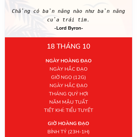
Chẳng có bản năng nào như bản năng
của trái tim.
-Lord Byron-
18 THÁNG 10
NGÀY HOÀNG ĐẠO
NGÀY HẮC ĐẠO
GIỜ NGỌ (12G)
NGÀY HẮC ĐẠO
THÁNG QUÝ HỢI
NĂM MẬU TUẤT
TIẾT KHÍ: TIỂU TUYẾT
GIỜ HOÀNG ĐẠO
BÍNH TÝ (23H-1H)