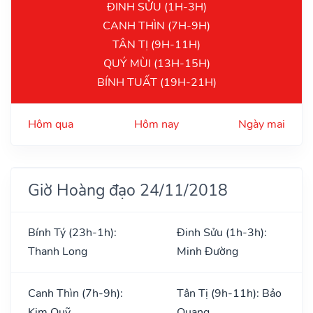
ĐINH SỬU (1H-3H)
CANH THÌN (7H-9H)
TÂN TỊ (9H-11H)
QUÝ MÙI (13H-15H)
BÍNH TUẤT (19H-21H)
Hôm qua
Hôm nay
Ngày mai
Giờ Hoàng đạo 24/11/2018
Bính Tý (23h-1h):
Đinh Sửu (1h-3h):
Thanh Long
Minh Đường
Canh Thìn (7h-9h):
Tân Tị (9h-11h): Bảo
Kim Quỹ
Quang