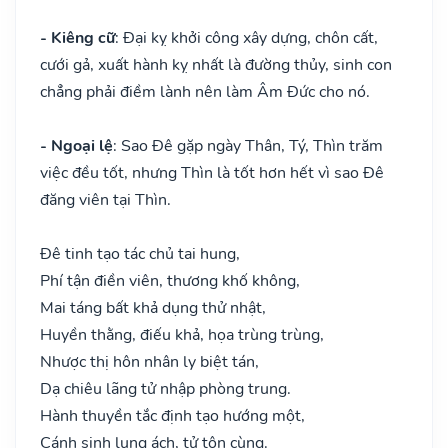
- Kiêng cữ
: Đại kỵ khởi công xây dựng, chôn cất,
cưới gả, xuất hành kỵ nhất là đường thủy, sinh con
chẳng phải điềm lành nên làm Âm Đức cho nó.
- Ngoại lệ
: Sao Đê gặp ngày Thân, Tý, Thìn trăm
việc đều tốt, nhưng Thìn là tốt hơn hết vì sao Đê
đăng viên tại Thìn.
Đê tinh tạo tác chủ tai hung,
Phí tận điền viên, thương khố không,
Mai táng bất khả dụng thử nhật,
Huyền thằng, điếu khả, họa trùng trùng,
Nhược thị hôn nhân ly biệt tán,
Dạ chiêu lãng tử nhập phòng trung.
Hành thuyền tắc định tạo hướng một,
Cánh sinh lung ách, tử tôn cùng.