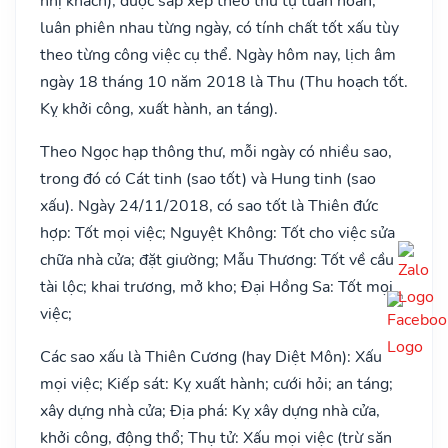
nhị khách), được sắp xếp theo thứ tự tuần hoàn,
luân phiên nhau từng ngày, có tính chất tốt xấu tùy
theo từng công việc cụ thể. Ngày hôm nay, lịch âm
ngày 18 tháng 10 năm 2018 là Thu (Thu hoạch tốt.
Kỵ khởi công, xuất hành, an táng).
Theo Ngọc hạp thông thư, mỗi ngày có nhiều sao,
trong đó có Cát tinh (sao tốt) và Hung tinh (sao
xấu). Ngày 24/11/2018, có sao tốt là Thiên đức
hợp: Tốt mọi việc; Nguyệt Không: Tốt cho việc sửa
chữa nhà cửa; đặt giường; Mẫu Thương: Tốt về cầu
tài lộc; khai trương, mở kho; Đại Hồng Sa: Tốt mọi
việc;
Các sao xấu là Thiên Cương (hay Diệt Môn): Xấu
mọi việc; Kiếp sát: Kỵ xuất hành; cưới hỏi; an táng;
xây dựng nhà cửa; Địa phá: Kỵ xây dựng nhà cửa,
khởi công, động thổ; Thụ tử: Xấu mọi việc (trừ săn