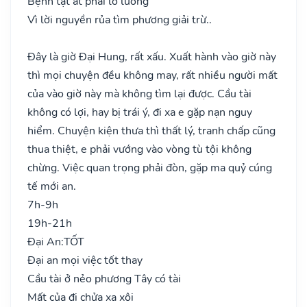
Bệnh tật ắt phải lo lường
Vì lời nguyền rủa tìm phương giải trừ..
Đây là giờ Đại Hung, rất xấu. Xuất hành vào giờ này
thì mọi chuyện đều không may, rất nhiều người mất
của vào giờ này mà không tìm lại được. Cầu tài
không có lợi, hay bị trái ý, đi xa e gặp nạn nguy
hiểm. Chuyện kiện thưa thì thất lý, tranh chấp cũng
thua thiệt, e phải vướng vào vòng tù tội không
chừng. Việc quan trọng phải đòn, gặp ma quỷ cúng
tế mới an.
7h-9h
19h-21h
Đại An:
TỐT
Đại an mọi việc tốt thay
Cầu tài ở nẻo phương Tây có tài
Mất của đi chửa xa xôi