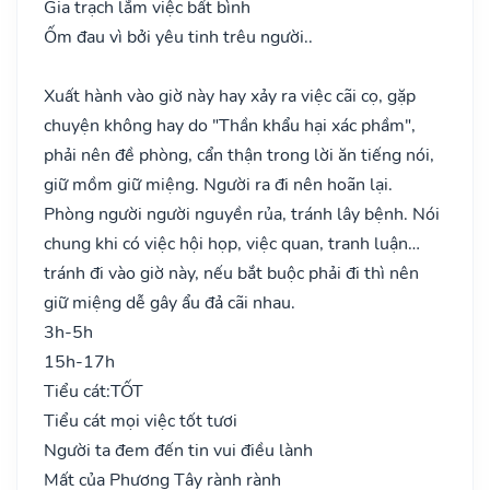
Gia trạch lắm việc bất bình
Ốm đau vì bởi yêu tinh trêu người..
Xuất hành vào giờ này hay xảy ra việc cãi cọ, gặp
chuyện không hay do "Thần khẩu hại xác phầm",
phải nên đề phòng, cẩn thận trong lời ăn tiếng nói,
giữ mồm giữ miệng. Người ra đi nên hoãn lại.
Phòng người người nguyền rủa, tránh lây bệnh. Nói
chung khi có việc hội họp, việc quan, tranh luận…
tránh đi vào giờ này, nếu bắt buộc phải đi thì nên
giữ miệng dễ gây ẩu đả cãi nhau.
3h-5h
15h-17h
Tiểu cát:
TỐT
Tiểu cát mọi việc tốt tươi
Người ta đem đến tin vui điều lành
Mất của Phương Tây rành rành