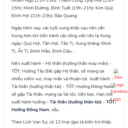
Nhâm Ngọ (11h-13h): Thanh Long, Quý Mùi (13h-
15h): Minh Đường, Bính Tuất (19h-21h): Kim Quỹ,
Đinh Hợi (21h-23h): Bảo Quang
Ngày hôm nay, các tuổi xung khắc sau nên cẩn
trọng hơn khi tiến hành các công việc lớn là Xung
ngày: Quý Hợi, Tân Hợi, Tân Tị, Xung tháng: Đinh
Tị, Ất Tị, Đinh Mão, Đinh Dậu, .
Nên xuất hành - Hỷ thần (hướng thần may mắn) -
TỐT: Hướng Tây Bắc gặp Hỷ thần, sẽ mang lại
nhiều niềm vui, may mắn và thuận lợi. Xuất hành -
Tài thần (hướng thần tài) - TỐT: Hướng Đông Nam
sẽ gặp Tài thần, mang lại tài lộc, tiền bạc. Hạn chế
xuất hành hướng
- Tài thần (hướng thần tài) - TỐT:
Hướng Đông Nam
, xấu.
Theo Lịch Vạn Sự, có 12 trực (gọi là kiến trừ thập