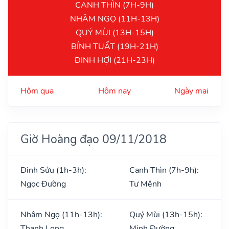
CANH THÌN (7H-9H)
NHÂM NGỌ (11H-13H)
QUÝ MÙI (13H-15H)
BÍNH TUẤT (19H-21H)
ĐINH HỢI (21H-23H)
Hôm qua
Hôm nay
Ngày mai
Giờ Hoàng đạo 09/11/2018
Đinh Sửu (1h-3h):
Canh Thìn (7h-9h):
Ngọc Đường
Tư Mệnh
Nhâm Ngọ (11h-13h):
Quý Mùi (13h-15h):
Thanh Long
Minh Đường