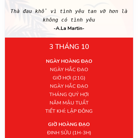
Thà đau khổ vì tình yêu tan vỡ hơn là
không có tình yêu
-A.La Martin-
3 THÁNG 10
NGÀY HOÀNG ĐẠO
NGÀY HẮC ĐẠO
GIỜ HỢI (21G)
NGÀY HẮC ĐẠO
THÁNG QUÝ HỢI
NĂM MẬU TUẤT
TIẾT KHÍ: LẬP ĐÔNG
GIỜ HOÀNG ĐẠO
ĐINH SỬU (1H-3H)