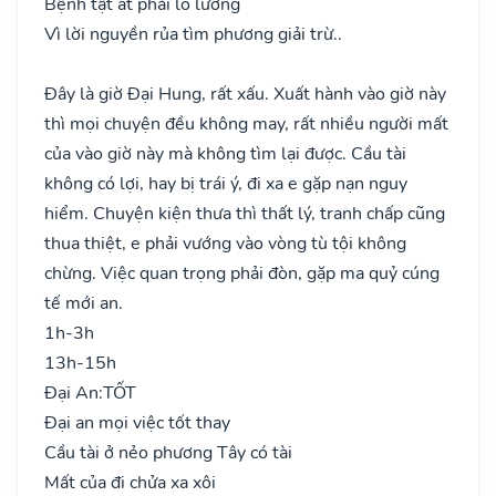
Bệnh tật ắt phải lo lường
Vì lời nguyền rủa tìm phương giải trừ..
Đây là giờ Đại Hung, rất xấu. Xuất hành vào giờ này
thì mọi chuyện đều không may, rất nhiều người mất
của vào giờ này mà không tìm lại được. Cầu tài
không có lợi, hay bị trái ý, đi xa e gặp nạn nguy
hiểm. Chuyện kiện thưa thì thất lý, tranh chấp cũng
thua thiệt, e phải vướng vào vòng tù tội không
chừng. Việc quan trọng phải đòn, gặp ma quỷ cúng
tế mới an.
1h-3h
13h-15h
Đại An:
TỐT
Đại an mọi việc tốt thay
Cầu tài ở nẻo phương Tây có tài
Mất của đi chửa xa xôi