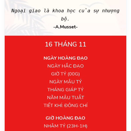
Ngoại giao là khoa học của sự nhượng
bộ.
-A.Musset-
16 THÁNG 11
NGÀY HOÀNG ĐẠO
NGÀY HẮC ĐẠO
GIỜ TÝ (00G)
NGÀY MẬU TÝ
THÁNG GIÁP TÝ
NĂM MẬU TUẤT
TIẾT KHÍ: ĐÔNG CHÍ
GIỜ HOÀNG ĐẠO
NHÂM TÝ (23H-1H)