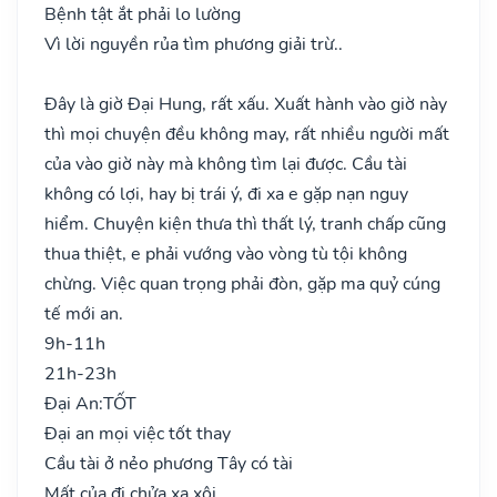
Bệnh tật ắt phải lo lường
Vì lời nguyền rủa tìm phương giải trừ..
Đây là giờ Đại Hung, rất xấu. Xuất hành vào giờ này
thì mọi chuyện đều không may, rất nhiều người mất
của vào giờ này mà không tìm lại được. Cầu tài
không có lợi, hay bị trái ý, đi xa e gặp nạn nguy
hiểm. Chuyện kiện thưa thì thất lý, tranh chấp cũng
thua thiệt, e phải vướng vào vòng tù tội không
chừng. Việc quan trọng phải đòn, gặp ma quỷ cúng
tế mới an.
9h-11h
21h-23h
Đại An:
TỐT
Đại an mọi việc tốt thay
Cầu tài ở nẻo phương Tây có tài
Mất của đi chửa xa xôi