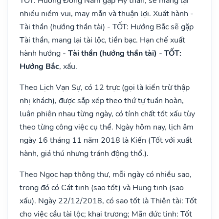
TỐT: Hướng Đông Nam gặp Hỷ thần, sẽ mang lại
nhiều niềm vui, may mắn và thuận lợi. Xuất hành -
Tài thần (hướng thần tài) - TỐT: Hướng Bắc sẽ gặp
Tài thần, mang lại tài lộc, tiền bạc. Hạn chế xuất
hành hướng
- Tài thần (hướng thần tài) - TỐT:
Hướng Bắc
, xấu.
Theo Lịch Vạn Sự, có 12 trực (gọi là kiến trừ thập
nhị khách), được sắp xếp theo thứ tự tuần hoàn,
luân phiên nhau từng ngày, có tính chất tốt xấu tùy
theo từng công việc cụ thể. Ngày hôm nay, lịch âm
ngày 16 tháng 11 năm 2018 là Kiến (Tốt với xuất
hành, giá thú nhưng tránh động thổ.).
Theo Ngọc hạp thông thư, mỗi ngày có nhiều sao,
trong đó có Cát tinh (sao tốt) và Hung tinh (sao
xấu). Ngày 22/12/2018, có sao tốt là Thiên tài: Tốt
cho việc cầu tài lộc; khai trương; Mãn đức tinh: Tốt