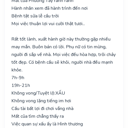
Mất của Phương Tây rành rành
Hành nhân xem đã hành trình đến nơi
Bệnh tật sửa lễ cầu trời
Mọi việc thuận lợi vui cười thật tươi..
Rất tốt lành, xuất hành giờ này thường gặp nhiều
may mắn. Buôn bán có lời. Phụ nữ có tin mừng,
người đi sắp về nhà. Mọi việc đều hòa hợp, trôi chảy
tốt đẹp. Có bệnh cầu sẽ khỏi, người nhà đều mạnh
khỏe.
7h-9h
19h-21h
Không vong/Tuyệt lộ:
XẤU
Không vong lặng tiếng im hơi
Cầu tài bất lợi đi chơi vắng nhà
Mất của tìm chẳng thấy ra
Việc quan sự xấu ấy là Hình thương