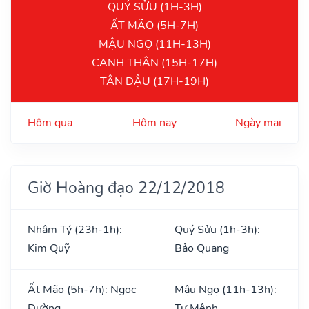
QUÝ SỬU (1H-3H)
ẤT MÃO (5H-7H)
MẬU NGỌ (11H-13H)
CANH THÂN (15H-17H)
TÂN DẬU (17H-19H)
Hôm qua
Hôm nay
Ngày mai
Giờ Hoàng đạo 22/12/2018
Nhâm Tý (23h-1h):
Quý Sửu (1h-3h):
Kim Quỹ
Bảo Quang
Ất Mão (5h-7h): Ngọc
Mậu Ngọ (11h-13h):
Đường
Tư Mệnh