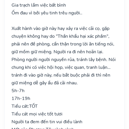
Gia trạch lắm việc bất bình
Ốm đau vì bởi yêu tinh trêu người..
Xuất hành vào giờ này hay xảy ra việc cãi cọ, gặp
chuyện không hay do "Thần khẩu hại xác phầm",
phải nên đề phòng, cẩn thận trong lời ăn tiếng nói,
giữ mồm giữ miệng. Người ra đi nên hoãn lại.
Phòng người người nguyền rủa, tránh lây bệnh. Nói
chung khi có việc hội họp, việc quan, tranh luận…
tránh đi vào giờ này, nếu bắt buộc phải đi thì nên
giữ miệng dễ gây ẩu đả cãi nhau.
5h-7h
17h-19h
Tiểu cát:
TỐT
Tiểu cát mọi việc tốt tươi
Người ta đem đến tin vui điều lành