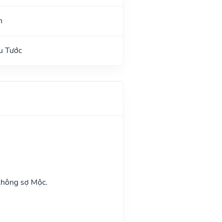
n
u Tước
không sợ Mộc.