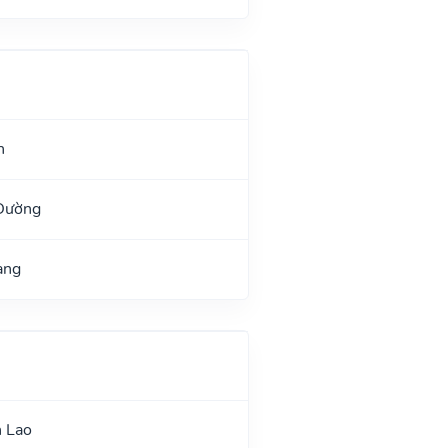
h
 Đường
ang
n Lao