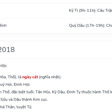
Kỷ Tị (9h-11h): Câu Trậ
Hình
Quý Dậu (17h-19h): Ch
2018
 Mộc
Hỏa, Thổ), là
ngày cát
(nghĩa nhật).
uý Hợi, Đinh Hợi.
Thổ, đặc biệt tuổi: Tân Mùi, Kỷ Dậu, Đinh Tỵ thuộc hành Thổ 
 Sửu và Dậu thành Kim cục.
há Thân, tuyệt Tý.