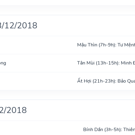
3/12/2018
Mậu Thìn (7h-9h): Tư Mện
ong
Tân Mùi (13h-15h): Minh
Ất Hợi (21h-23h): Bảo Qu
12/2018
Bính Dần (3h-5h): Thiê