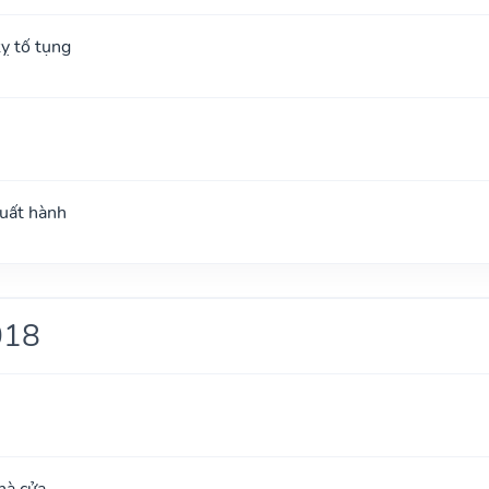
ỵ tố tụng
xuất hành
018
hà cửa