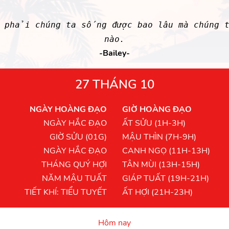
g phải chúng ta sống được bao lâu mà chúng
nào.
-Bailey-
27 THÁNG 10
NGÀY HOÀNG ĐẠO
GIỜ HOÀNG ĐẠO
NGÀY HẮC ĐẠO
ẤT SỬU (1H-3H)
GIỜ SỬU (01G)
MẬU THÌN (7H-9H)
NGÀY HẮC ĐẠO
CANH NGỌ (11H-13H)
THÁNG QUÝ HỢI
TÂN MÙI (13H-15H)
NĂM MẬU TUẤT
GIÁP TUẤT (19H-21H)
TIẾT KHÍ: TIỂU TUYẾT
ẤT HỢI (21H-23H)
Hôm nay