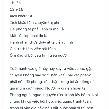
1h-3h
13h-15h
Xích khẩu:
XẤU
Xích khẩu lắm chuyên thị phi
Đề phòng ta phải lánh đi mới là
Mất của kíp phải dò la
Hành nhân chưa thấy ắt là viễn chinh
Gia trạch lắm việc bất bình
Ốm đau vì bởi yêu tinh trêu người..
Xuất hành vào giờ này hay xảy ra việc cãi cọ, gặp
chuyện không hay do "Thần khẩu hại xác phầm",
phải nên đề phòng, cẩn thận trong lời ăn tiếng nói,
giữ mồm giữ miệng. Người ra đi nên hoãn lại.
Phòng người người nguyền rủa, tránh lây bệnh. Nói
chung khi có việc hội họp, việc quan, tranh luận…
tránh đi vào giờ này, nếu bắt buộc phải đi thì nên