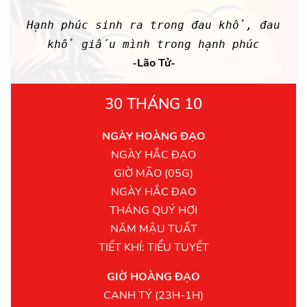
Hạnh phúc sinh ra trong đau khổ, đau
khổ giấu mình trong hạnh phúc
-Lão Tử-
30 THÁNG 10
NGÀY HOÀNG ĐẠO
NGÀY HẮC ĐẠO
GIỜ MÃO (05G)
NGÀY HẮC ĐẠO
THÁNG QUÝ HỢI
NĂM MẬU TUẤT
TIẾT KHÍ: TIỂU TUYẾT
GIỜ HOÀNG ĐẠO
CANH TÝ (23H-1H)