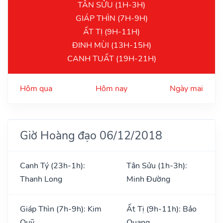
TÂN SỬU (1H-3H)
GIÁP THÌN (7H-9H)
ẤT TỊ (9H-11H)
ĐINH MÙI (13H-15H)
CANH TUẤT (19H-21H)
Hôm qua
Hôm nay
Ngày mai
Giờ Hoàng đạo 06/12/2018
Canh Tý (23h-1h):
Tân Sửu (1h-3h):
Thanh Long
Minh Đường
Giáp Thìn (7h-9h): Kim
Ất Tị (9h-11h): Bảo
Quỹ
Quang