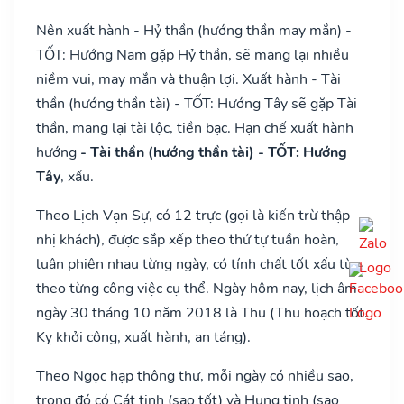
Nên xuất hành - Hỷ thần (hướng thần may mắn) -
TỐT: Hướng Nam gặp Hỷ thần, sẽ mang lại nhiều
niềm vui, may mắn và thuận lợi. Xuất hành - Tài
thần (hướng thần tài) - TỐT: Hướng Tây sẽ gặp Tài
thần, mang lại tài lộc, tiền bạc. Hạn chế xuất hành
hướng
- Tài thần (hướng thần tài) - TỐT: Hướng
Tây
, xấu.
Theo Lịch Vạn Sự, có 12 trực (gọi là kiến trừ thập
nhị khách), được sắp xếp theo thứ tự tuần hoàn,
luân phiên nhau từng ngày, có tính chất tốt xấu tùy
theo từng công việc cụ thể. Ngày hôm nay, lịch âm
ngày 30 tháng 10 năm 2018 là Thu (Thu hoạch tốt.
Kỵ khởi công, xuất hành, an táng).
Theo Ngọc hạp thông thư, mỗi ngày có nhiều sao,
trong đó có Cát tinh (sao tốt) và Hung tinh (sao