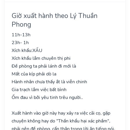
Giờ xuất hành theo Lý Thuần
Phong
11h-13h
23h- 1h
Xích khẩu:
XẤU
Xích khẩu lắm chuyên thị phi
Đề phòng ta phải lánh đi mới là
Mất của kíp phải dò la
Hành nhân chưa thấy ắt là viễn chinh
Gia trạch lắm việc bất bình
Ốm đau vì bởi yêu tinh trêu người..
Xuất hành vào giờ này hay xảy ra việc cãi cọ, gặp
chuyện không hay do "Thần khẩu hại xác phầm",
phải nên đề phòng, cẩn thận trong lời ăn tiếng nói,