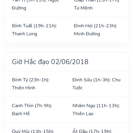
Đường
Tư Mệnh
Bính Tuất (19h-21h):
Đinh Hợi (21h-23h):
Thanh Long
Minh Đường
Giờ Hắc đạo 02/06/2018
Bính Tý (23h-1h):
Đinh Sửu (1h-3h): Chu
Thiên Hình
Tước
Canh Thìn (7h-9h):
Nhâm Ngọ (11h-13h):
Bạch Hổ
Thiên Lao
Quý Mùi (13h-15h):
Ất Dậu (17h-19h):