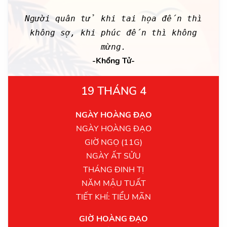
Người quân tử khi tai họa đến thì
không sợ, khi phúc đến thì không
mừng.
-Khổng Tử-
19 THÁNG 4
NGÀY HOÀNG ĐẠO
NGÀY HOÀNG ĐẠO
GIỜ NGỌ (11G)
NGÀY ẤT SỬU
THÁNG ĐINH TỊ
NĂM MẬU TUẤT
TIẾT KHÍ: TIỂU MÃN
GIỜ HOÀNG ĐẠO