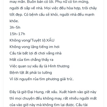
may mắn. Buôn bán có lời. Phụ nữ có tin mừng,
người đi sắp về nhà. Mọi việc đều hòa hợp, trôi chảy
tốt đẹp. Có bệnh cầu sẽ khỏi, người nhà đều mạnh
khỏe.
3h-5h
15h-17h
Không vong/Tuyệt lộ:
XẤU
Không vong lặng tiếng im hơi
Cầu tài bất lợi đi chơi vắng nhà
Mất của tìm chẳng thấy ra
Việc quan sự xấu ấy là Hình thương
Bệnh tật ắt phải lo lường
Vì lời nguyền rủa tìm phương giải trừ..
Đây là giờ Đại Hung, rất xấu. Xuất hành vào giờ này
thì mọi chuyện đều không may, rất nhiều người mất
của vào giờ này mà không tìm lại được. Cầu tài