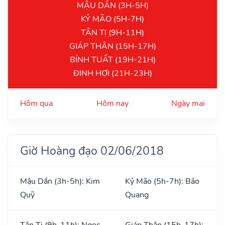
MẬU DẦN (3H-5H)
KỶ MÃO (5H-7H)
TÂN TỊ (9H-11H)
GIÁP THÂN (15H-17H)
BÍNH TUẤT (19H-21H)
ĐINH HỢI (21H-23H)
Hôm qua
Hôm nay
Ngày mai
Giờ Hoàng đạo 02/06/2018
Mậu Dần (3h-5h): Kim
Kỷ Mão (5h-7h): Bảo
Quỹ
Quang
Tân Tị (9h-11h): Ngọc
Giáp Thân (15h-17h):