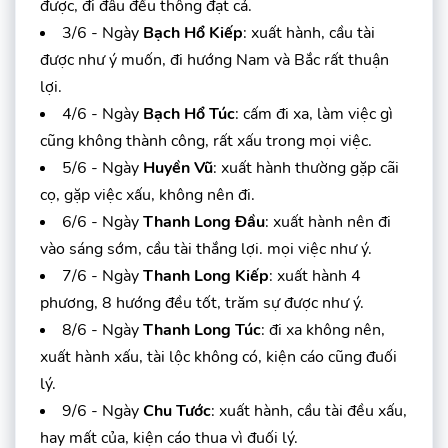
được, đi đâu đều thông đạt cả.
3/6 - Ngày
Bạch Hổ Kiếp
: xuất hành, cầu tài
được như ý muốn, đi hướng Nam và Bắc rất thuận
lợi.
4/6 - Ngày
Bạch Hổ Túc
: cấm đi xa, làm việc gì
cũng không thành công, rất xấu trong mọi việc.
5/6 - Ngày
Huyền Vũ
: xuất hành thường gặp cãi
cọ, gặp việc xấu, không nên đi.
6/6 - Ngày
Thanh Long Đầu
: xuất hành nên đi
vào sáng sớm, cầu tài thắng lợi. mọi việc như ý.
7/6 - Ngày
Thanh Long Kiếp
: xuất hành 4
phương, 8 hướng đều tốt, trăm sự được như ý.
8/6 - Ngày
Thanh Long Túc
: đi xa không nên,
xuất hành xấu, tài lộc không có, kiện cáo cũng đuối
lý.
9/6 - Ngày
Chu Tước
: xuất hành, cầu tài đều xấu,
hay mất của, kiện cáo thua vì đuối lý.