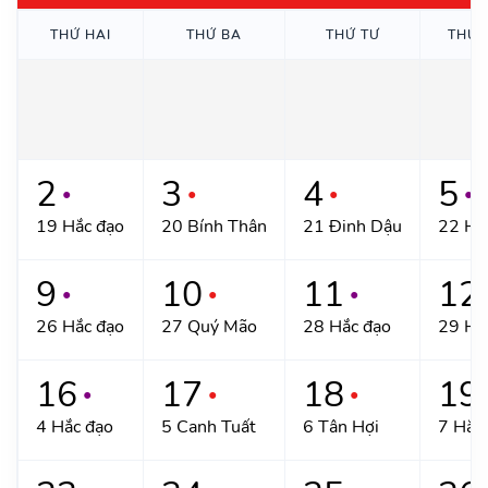
THỨ HAI
THỨ BA
THỨ TƯ
THỨ 
2
3
4
5
●
●
●
●
19 Hắc đạo
20 Bính Thân
21 Đinh Dậu
22 Hắ
9
10
11
12
●
●
●
26 Hắc đạo
27 Quý Mão
28 Hắc đạo
29 Hắ
16
17
18
19
●
●
●
4 Hắc đạo
5 Canh Tuất
6 Tân Hợi
7 Hắc