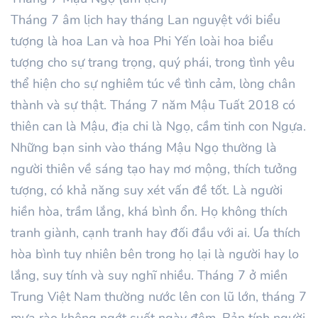
Tháng 7 âm lịch hay tháng Lan nguyệt với biểu
tượng là hoa Lan và hoa Phi Yến loài hoa biểu
tượng cho sự trang trọng, quý phái, trong tình yêu
thể hiện cho sự nghiêm túc về tình cảm, lòng chân
thành và sự thật. Tháng 7 năm Mậu Tuất 2018 có
thiên can là Mậu, địa chi là Ngọ, cầm tinh con Ngựa.
Những bạn sinh vào tháng Mậu Ngọ thường là
người thiên về sáng tạo hay mơ mộng, thích tưởng
tượng, có khả năng suy xét vấn đề tốt. Là người
hiền hòa, trầm lắng, khá bình ổn. Họ không thích
tranh giành, cạnh tranh hay đối đầu với ai. Ưa thích
hòa bình tuy nhiên bên trong họ lại là người hay lo
lắng, suy tính và suy nghĩ nhiều. Tháng 7 ở miền
Trung Việt Nam thường nước lên con lũ lớn, tháng 7
mưa rào không ngớt suốt ngày đêm. Bản tính người