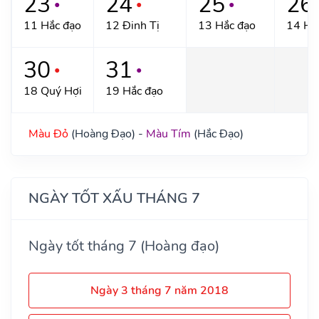
23
24
25
26
●
●
●
11 Hắc đạo
12 Đinh Tị
13 Hắc đạo
14 Hắ
30
31
●
●
18 Quý Hợi
19 Hắc đạo
Màu Đỏ
(Hoàng Đạo) -
Màu Tím
(Hắc Đạo)
NGÀY TỐT XẤU THÁNG 7
Ngày tốt tháng 7 (Hoàng đạo)
Ngày 3 tháng 7 năm 2018