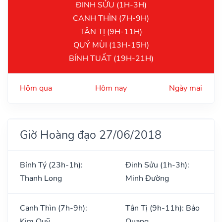
ĐINH SỬU (1H-3H)
CANH THÌN (7H-9H)
TÂN TỊ (9H-11H)
QUÝ MÙI (13H-15H)
BÍNH TUẤT (19H-21H)
Hôm qua
Hôm nay
Ngày mai
Giờ Hoàng đạo 27/06/2018
Bính Tý (23h-1h):
Đinh Sửu (1h-3h):
Thanh Long
Minh Đường
Canh Thìn (7h-9h):
Tân Tị (9h-11h): Bảo
Kim Quỹ
Quang