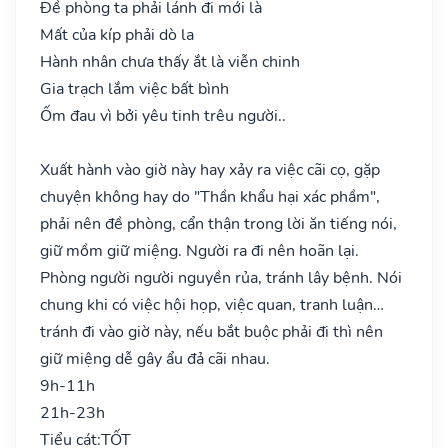
Đề phòng ta phải lánh đi mới là
Mất của kíp phải dò la
Hành nhân chưa thấy ắt là viễn chinh
Gia trạch lắm việc bất bình
Ốm đau vì bởi yêu tinh trêu người..
Xuất hành vào giờ này hay xảy ra việc cãi cọ, gặp
chuyện không hay do "Thần khẩu hại xác phầm",
phải nên đề phòng, cẩn thận trong lời ăn tiếng nói,
giữ mồm giữ miệng. Người ra đi nên hoãn lại.
Phòng người người nguyền rủa, tránh lây bệnh. Nói
chung khi có việc hội họp, việc quan, tranh luận…
tránh đi vào giờ này, nếu bắt buộc phải đi thì nên
giữ miệng dễ gây ẩu đả cãi nhau.
9h-11h
21h-23h
Tiểu cát:
TỐT