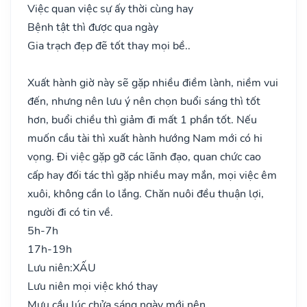
Việc quan việc sự ấy thời cùng hay
Bệnh tật thì được qua ngày
Gia trạch đẹp đẽ tốt thay mọi bề..
Xuất hành giờ này sẽ gặp nhiều điềm lành, niềm vui
đến, nhưng nên lưu ý nên chọn buổi sáng thì tốt
hơn, buổi chiều thì giảm đi mất 1 phần tốt. Nếu
muốn cầu tài thì xuất hành hướng Nam mới có hi
vọng. Đi việc gặp gỡ các lãnh đạo, quan chức cao
cấp hay đối tác thì gặp nhiều may mắn, mọi việc êm
xuôi, không cần lo lắng. Chăn nuôi đều thuận lợi,
người đi có tin về.
5h-7h
17h-19h
Lưu niên:
XẤU
Lưu niên mọi việc khó thay
Mưu cầu lúc chửa sáng ngày mới nên