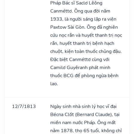
Pháp Bác sĩ Saclơ Lêông
Canméttơ. Ông qua đời năm
1933, là người sáng lập ra viện
Paxtow Sài Gòn. Ông đã nghiên
cứu nọc rắn và huyết thanh trị nọc
rắn, huyết thanh trị bệnh hạch
chuột, kiện toàn thuốc chủng đậu.
Đặc biệt Canméttơ cùng với
Camilơ Guyêranh phát minh
thuốc BCG để phòng ngừa bệnh
lao.
12/7/1813
Ngày sinh nhà sinh lý học vĩ đại
Bécna Clốt (Bernard Claude), tại
miền nam nước Pháp. Ông mất
nǎm 1878, thọ 65 tuổi, không chỉ