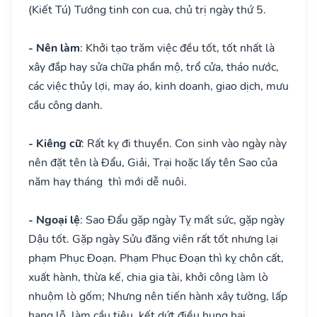
(Kiết Tú) Tướng tinh con cua, chủ trị ngày thứ 5.
- Nên làm
: Khởi tạo trăm việc đều tốt, tốt nhất là
xây đắp hay sửa chữa phần mộ, trổ cửa, tháo nước,
các việc thủy lợi, may áo, kinh doanh, giao dịch, mưu
cầu công danh.
- Kiêng cữ
: Rất kỵ đi thuyền. Con sinh vào ngày này
nên đặt tên là Đẩu, Giải, Trại hoặc lấy tên Sao của
năm hay tháng thì mới dễ nuôi.
- Ngoại lệ
: Sao Đẩu gặp ngày Tỵ mất sức, gặp ngày
Dậu tốt. Gặp ngày Sửu đăng viên rất tốt nhưng lại
phạm Phục Đoạn. Phạm Phục Đoạn thì kỵ chôn cất,
xuất hành, thừa kế, chia gia tài, khởi công làm lò
nhuộm lò gốm; Nhưng nên tiến hành xây tường, lấp
hang lỗ, làm cầu tiêu, kết dứt điều hung hại.