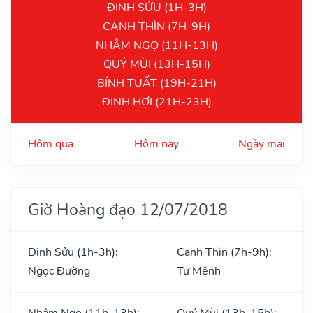
ĐINH SỬU (1H-3H)
CANH THÌN (7H-9H)
NHÂM NGỌ (11H-13H)
QUÝ MÙI (13H-15H)
BÍNH TUẤT (19H-21H)
ĐINH HỢI (21H-23H)
Hôm qua
Hôm nay
Ngày mai
Giờ Hoàng đạo 12/07/2018
Đinh Sửu (1h-3h):
Canh Thìn (7h-9h):
Ngọc Đường
Tư Mệnh
Nhâm Ngọ (11h-13h):
Quý Mùi (13h-15h):