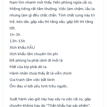
Nam tìm nhanh mới thấy. Nên phòng ngừa cãi cọ.
Miệng tiếng rất tầm thường. Việc làm chậm, lâu la
nhưng làm gì đều chắc chắn. Tính chất cung này trì
trệ, kéo dài, gặp xấu thì tăng xấu, gặp tốt thì tăng
tốt.
1h-3h
13h-15h
Xích khẩu:
XẤU
Xích khẩu lắm chuyên thị phi
Đề phòng ta phải lánh đi mới là
Mất của kíp phải dò la
Hành nhân chưa thấy ắt là viễn chinh
Gia trạch lắm việc bất bình
Ốm đau vì bởi yêu tinh trêu người..
Xuất hành vào giờ này hay xảy ra việc cãi cọ, gặp
chuyện không hay do "Thần khẩu hại xác phầm",