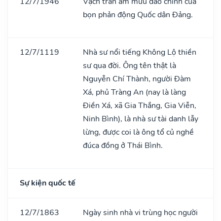
12/7/1946
Vạch trần âm mưu đảo chính của
bọn phản động Quốc dân Đảng.
12/7/1119
Nhà sư nổi tiếng Không Lộ thiền
sư qua đời. Ông tên thật là
Nguyễn Chí Thành, người Đàm
Xá, phủ Tràng An (nay là làng
Điền Xá, xã Gia Thắng, Gia Viễn,
Ninh Bình), là nhà sư tài danh lẫy
lừng, được coi là ông tổ củ nghề
đúca đồng ở Thái Bình.
Sự kiện quốc tế
12/7/1863
Ngày sinh nhà vi trùng học người