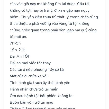
của vào giờ này mà không tìm lại được. Cầu tài
không có lợi, hay bị trái ý, đi xa e gặp nạn nguy
hiểm. Chuyện kiện thưa thì thất lý, tranh chấp cũng
thua thiệt, e phải vướng vào vòng tù tội không
chừng. Việc quan trọng phải đòn, gặp ma quỷ cúng
tế mới an.
7h-9h
19h-21h
Đại An:
TỐT
Đại an mọi việc tốt thay
Cầu tài ở nẻo phương Tây có tài
Mất của đi chửa xa xôi
Tình hình gia trạch ấy thời bình yên
Hành nhân chưa trở lại miền
Ốm đau bệnh tật bớt phiền không lo
Buôn bán vốn trở lại mau
Tháng Giêng tháng 8 mưu cầu có ngay..