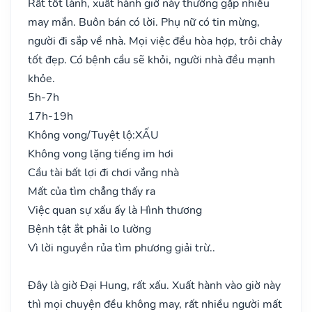
Rất tốt lành, xuất hành giờ này thường gặp nhiều
may mắn. Buôn bán có lời. Phụ nữ có tin mừng,
người đi sắp về nhà. Mọi việc đều hòa hợp, trôi chảy
tốt đẹp. Có bệnh cầu sẽ khỏi, người nhà đều mạnh
khỏe.
5h-7h
17h-19h
Không vong/Tuyệt lộ:
XẤU
Không vong lặng tiếng im hơi
Cầu tài bất lợi đi chơi vắng nhà
Mất của tìm chẳng thấy ra
Việc quan sự xấu ấy là Hình thương
Bệnh tật ắt phải lo lường
Vì lời nguyền rủa tìm phương giải trừ..
Đây là giờ Đại Hung, rất xấu. Xuất hành vào giờ này
thì mọi chuyện đều không may, rất nhiều người mất