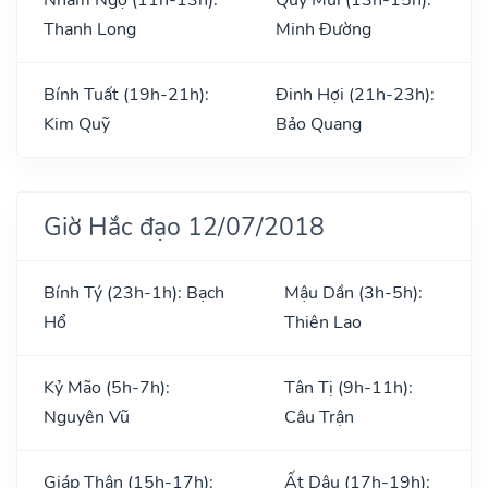
Thanh Long
Minh Đường
Bính Tuất (19h-21h):
Đinh Hợi (21h-23h):
Kim Quỹ
Bảo Quang
Giờ Hắc đạo 12/07/2018
Bính Tý (23h-1h): Bạch
Mậu Dần (3h-5h):
Hổ
Thiên Lao
Kỷ Mão (5h-7h):
Tân Tị (9h-11h):
Nguyên Vũ
Câu Trận
Giáp Thân (15h-17h):
Ất Dậu (17h-19h):