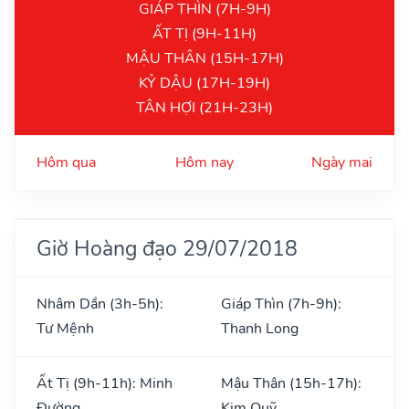
GIÁP THÌN (7H-9H)
ẤT TỊ (9H-11H)
MẬU THÂN (15H-17H)
KỶ DẬU (17H-19H)
TÂN HỢI (21H-23H)
Hôm qua
Hôm nay
Ngày mai
Giờ Hoàng đạo 29/07/2018
Nhâm Dần (3h-5h):
Giáp Thìn (7h-9h):
Tư Mệnh
Thanh Long
Ất Tị (9h-11h): Minh
Mậu Thân (15h-17h):
Đường
Kim Quỹ