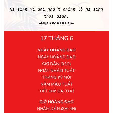
Hi sinh vĩ đại nhất chính là hi sinh
thời gian.
-Ngạn ngữ Hi Lạp-
17 THÁNG 6
NGÀY HOÀNG ĐẠO
NGÀY HOÀNG ĐẠO
GIỜ DẦN (03G)
NGÀY NHÂM TUẤT
THÁNG KỶ MÙI
NĂM MẬU TUẤT
TIẾT KHÍ: ĐẠI THỬ
GIỜ HOÀNG ĐẠO
NHÂM DẦN (3H-5H)