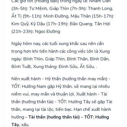
Các giờ tốt (Hoàng đạo) trong ngày là: Nhâm Dần
(3h-5h): Tư Mệnh, Giáp Thìn (7h-9h): Thanh Long,
Ất Tị (9h-11h): Minh Đường, Mậu Thân (15h-17h):
Kim Quỹ, Kỷ Dậu (17h-19h): Bảo Quang, Tân Hợi
(21h-23h): Ngọc Đường
Ngày hôm nay, các tuổi xung khắc sau nên cẩn
trọng hơn khi tiến hành các công việc lớn là Xung
ngày: Bính Thìn, Giáp Thìn, Bính Thân, Bính Dần,
Bính Tuất, Xung tháng: Đinh Sửu, Ất Sửu, .
Nên xuất hành - Hỷ thần (hướng thần may mắn) -
TỐT: Hướng Nam gặp Hỷ thần, sẽ mang lại nhiều
niềm vui, may mắn và thuận lợi. Xuất hành - Tài
thần (hướng thần tài) - TỐT: Hướng Tây sẽ gặp Tài
thần, mang lại tài lộc, tiền bạc. Hạn chế xuất hành
hướng
- Tài thần (hướng thần tài) - TỐT: Hướng
Tây
, xấu.