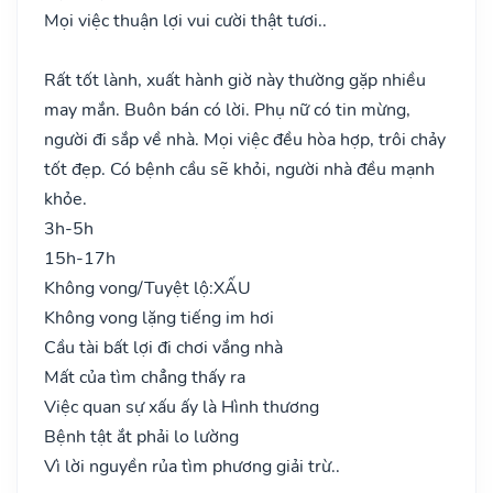
Mọi việc thuận lợi vui cười thật tươi..
Rất tốt lành, xuất hành giờ này thường gặp nhiều
may mắn. Buôn bán có lời. Phụ nữ có tin mừng,
người đi sắp về nhà. Mọi việc đều hòa hợp, trôi chảy
tốt đẹp. Có bệnh cầu sẽ khỏi, người nhà đều mạnh
khỏe.
3h-5h
15h-17h
Không vong/Tuyệt lộ:
XẤU
Không vong lặng tiếng im hơi
Cầu tài bất lợi đi chơi vắng nhà
Mất của tìm chẳng thấy ra
Việc quan sự xấu ấy là Hình thương
Bệnh tật ắt phải lo lường
Vì lời nguyền rủa tìm phương giải trừ..