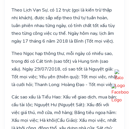
Theo Lịch Vạn Sự, có 12 trực (gọi là kiến trừ thập
nhị khách), được sắp xếp theo thứ tự tuần hoàn,
luân phiên nhau từng ngày, có tính chất tốt xấu tùy
theo từng công việc cụ thể. Ngày hôm nay, lịch âm
ngày 17 tháng 6 năm 2018 là Bình (Tốt mọi việc).
Theo Ngọc hạp thông thư, mỗi ngày có nhiều sao,
trong đó có Cát tinh (sao tốt) và Hung tinh (sao
xấu). Ngày 29/07/2018, có sao tốt là Nguyệt giải:
Tốt mọi việc; Yếu yên (thiên quý): Tốt mọi việc, nhất
là cưới hỏi; Thanh Long: Hoàng Đạo - Tốt mọi việc;
Các sao xấu là Tiểu Hao: Xấu về giao dịch, mua bán;
cầu tài lộc; Nguyệt Hư (Nguyệt Sát): Xấu đối với
việc giá thú, mở cửa, mở hàng; Băng tiêu ngoạ hãm:
Xấu mọi việc; Hà khôi(Cẩu Giảo): Xấu mọi việc, nhất
là khởi công, động thổ, xây dựng nhà cửa; Sát chủ: