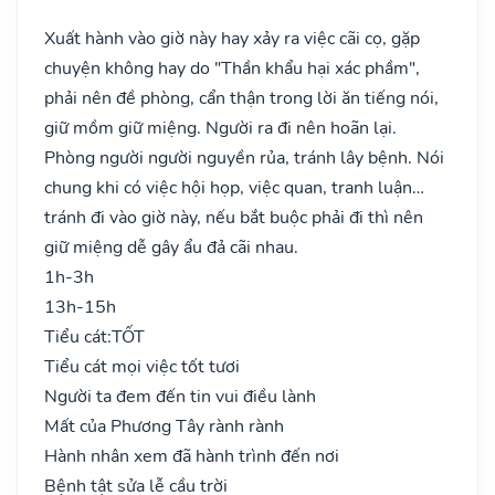
Xuất hành vào giờ này hay xảy ra việc cãi cọ, gặp
chuyện không hay do "Thần khẩu hại xác phầm",
phải nên đề phòng, cẩn thận trong lời ăn tiếng nói,
giữ mồm giữ miệng. Người ra đi nên hoãn lại.
Phòng người người nguyền rủa, tránh lây bệnh. Nói
chung khi có việc hội họp, việc quan, tranh luận…
tránh đi vào giờ này, nếu bắt buộc phải đi thì nên
giữ miệng dễ gây ẩu đả cãi nhau.
1h-3h
13h-15h
Tiểu cát:
TỐT
Tiểu cát mọi việc tốt tươi
Người ta đem đến tin vui điều lành
Mất của Phương Tây rành rành
Hành nhân xem đã hành trình đến nơi
Bệnh tật sửa lễ cầu trời