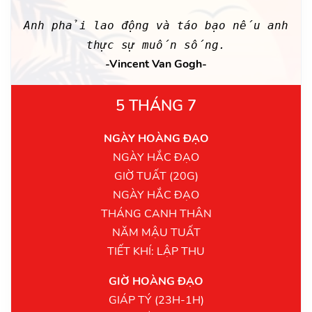
Anh phải lao động và táo bạo nếu anh
thực sự muốn sống.
-Vincent Van Gogh-
5 THÁNG 7
NGÀY HOÀNG ĐẠO
NGÀY HẮC ĐẠO
GIỜ TUẤT (20G)
NGÀY HẮC ĐẠO
THÁNG CANH THÂN
NĂM MẬU TUẤT
TIẾT KHÍ: LẬP THU
GIỜ HOÀNG ĐẠO
GIÁP TÝ (23H-1H)