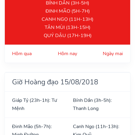
BÍNH DẦN (3H-5H)
ĐINH MÃO (5H-7H)
CANH NGỌ (11H-13H)
TÂN MÙI (13H-15H)
QUÝ DẬU (17H-19H)
Hôm qua
Hôm nay
Ngày mai
Giờ Hoàng đạo 15/08/2018
Giáp Tý (23h-1h): Tư
Bính Dần (3h-5h):
Mệnh
Thanh Long
Đinh Mão (5h-7h):
Canh Ngọ (11h-13h):
Minh Đường
Kim Quỹ