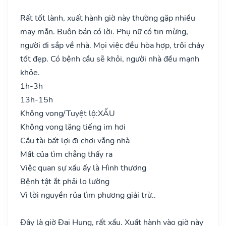
Rất tốt lành, xuất hành giờ này thường gặp nhiều
may mắn. Buôn bán có lời. Phụ nữ có tin mừng,
người đi sắp về nhà. Mọi việc đều hòa hợp, trôi chảy
tốt đẹp. Có bệnh cầu sẽ khỏi, người nhà đều mạnh
khỏe.
1h-3h
13h-15h
Không vong/Tuyệt lộ:
XẤU
Không vong lặng tiếng im hơi
Cầu tài bất lợi đi chơi vắng nhà
Mất của tìm chẳng thấy ra
Việc quan sự xấu ấy là Hình thương
Bệnh tật ắt phải lo lường
Vì lời nguyền rủa tìm phương giải trừ..
Đây là giờ Đại Hung, rất xấu. Xuất hành vào giờ này