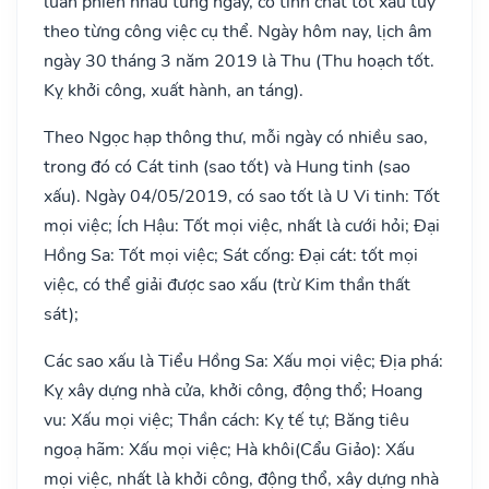
luân phiên nhau từng ngày, có tính chất tốt xấu tùy
theo từng công việc cụ thể. Ngày hôm nay, lịch âm
ngày 30 tháng 3 năm 2019 là Thu (Thu hoạch tốt.
Kỵ khởi công, xuất hành, an táng).
Theo Ngọc hạp thông thư, mỗi ngày có nhiều sao,
trong đó có Cát tinh (sao tốt) và Hung tinh (sao
xấu). Ngày 04/05/2019, có sao tốt là U Vi tinh: Tốt
mọi việc; Ích Hậu: Tốt mọi việc, nhất là cưới hỏi; Đại
Hồng Sa: Tốt mọi việc; Sát cống: Đại cát: tốt mọi
việc, có thể giải được sao xấu (trừ Kim thần thất
sát);
Các sao xấu là Tiểu Hồng Sa: Xấu mọi việc; Địa phá:
Kỵ xây dựng nhà cửa, khởi công, động thổ; Hoang
vu: Xấu mọi việc; Thần cách: Kỵ tế tự; Băng tiêu
ngoạ hãm: Xấu mọi việc; Hà khôi(Cẩu Giảo): Xấu
mọi việc, nhất là khởi công, động thổ, xây dựng nhà