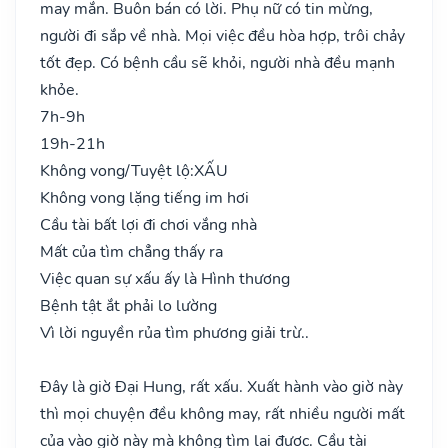
may mắn. Buôn bán có lời. Phụ nữ có tin mừng,
người đi sắp về nhà. Mọi việc đều hòa hợp, trôi chảy
tốt đẹp. Có bệnh cầu sẽ khỏi, người nhà đều mạnh
khỏe.
7h-9h
19h-21h
Không vong/Tuyệt lộ:
XẤU
Không vong lặng tiếng im hơi
Cầu tài bất lợi đi chơi vắng nhà
Mất của tìm chẳng thấy ra
Việc quan sự xấu ấy là Hình thương
Bệnh tật ắt phải lo lường
Vì lời nguyền rủa tìm phương giải trừ..
Đây là giờ Đại Hung, rất xấu. Xuất hành vào giờ này
thì mọi chuyện đều không may, rất nhiều người mất
của vào giờ này mà không tìm lại được. Cầu tài