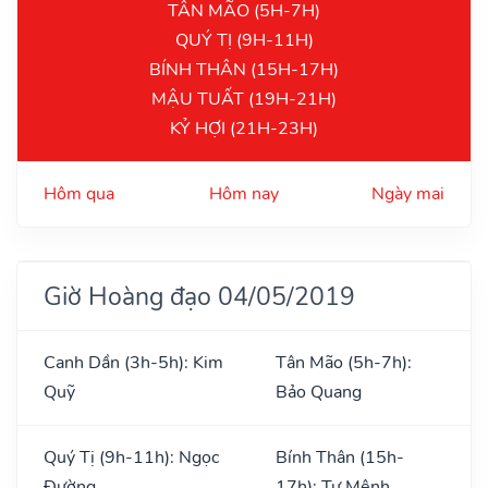
TÂN MÃO (5H-7H)
QUÝ TỊ (9H-11H)
BÍNH THÂN (15H-17H)
MẬU TUẤT (19H-21H)
KỶ HỢI (21H-23H)
Hôm qua
Hôm nay
Ngày mai
Giờ Hoàng đạo 04/05/2019
Canh Dần (3h-5h): Kim
Tân Mão (5h-7h):
Quỹ
Bảo Quang
Quý Tị (9h-11h): Ngọc
Bính Thân (15h-
Đường
17h): Tư Mệnh