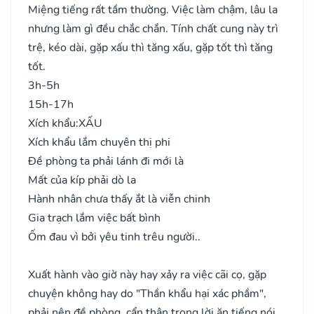
Miệng tiếng rất tầm thường. Việc làm chậm, lâu la
nhưng làm gì đều chắc chắn. Tính chất cung này trì
trệ, kéo dài, gặp xấu thì tăng xấu, gặp tốt thì tăng
tốt.
3h-5h
15h-17h
Xích khẩu:
XẤU
Xích khẩu lắm chuyên thị phi
Đề phòng ta phải lánh đi mới là
Mất của kíp phải dò la
Hành nhân chưa thấy ắt là viễn chinh
Gia trạch lắm việc bất bình
Ốm đau vì bởi yêu tinh trêu người..
Xuất hành vào giờ này hay xảy ra việc cãi cọ, gặp
chuyện không hay do "Thần khẩu hại xác phầm",
phải nên đề phòng, cẩn thận trong lời ăn tiếng nói,