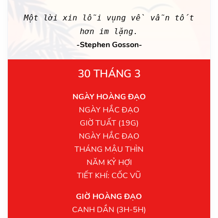
Một lời xin lỗi vụng về vẫn tốt
hơn im lặng.
-Stephen Gosson-
30 THÁNG 3
NGÀY HOÀNG ĐẠO
NGÀY HẮC ĐẠO
GIỜ TUẤT (19G)
NGÀY HẮC ĐẠO
THÁNG MẬU THÌN
NĂM KỶ HỢI
TIẾT KHÍ: CỐC VŨ
GIỜ HOÀNG ĐẠO
CANH DẦN (3H-5H)