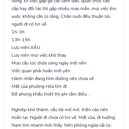
vọng. Đi việc gặp gỡ các lãnh đạo, quan chức cao
cấp hay đối tác thì gặp nhiều may mắn, mọi việc êm
xuôi, không cần lo lắng. Chăn nuôi đều thuận lợi,
người đi có tin về.
1h-3h
13h-15h
Lưu niên:
XẤU
Lưu niên mọi việc khó thay
Mưu cầu lúc chửa sáng ngày mới nên
Việc quan phải hoãn mới yên
Hành nhân đang tính đường nên chưa về
Mất của phương Hỏa tìm đi
Đề phong khẩu thiệt thị phi lắm điều..
Nghiệp khó thành, cầu tài mờ mịt. Kiện cáo nên
hoãn lại. Người đi chưa có tin về. Mất của, đi hướng
Nam tìm nhanh mới thấy. Nên phòng ngừa cãi cọ.