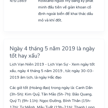
4/5/1869
Rowland người Mỹ đǎng ký phát
minh đầu tiên về giàn khoan cố
định ngoài biển để khai thác dầu
mỏ và khí đốt.
Ngày 4 tháng 5 năm 2019 là ngày
tốt hay xấu?
Lịch Vạn Niên 2019 - Lịch Vạn Sự - Xem ngày tốt
xấu, ngày 4 tháng 5 năm 2019 , tức ngày 30-03-
2019 âm lịch, là ngày Hắc đạo
Các giờ tốt (Hoàng đạo) trong ngày là: Canh Dần
(3h-5h): Kim Quỹ, Tân Mão (5h-7h): Bảo Quang,
Quý Tị (9h-11h): Ngọc Đường, Bính Thân (15h-
17h): Tư Mệnh, Mậu Tuất (19h-21h): Thanh Long,