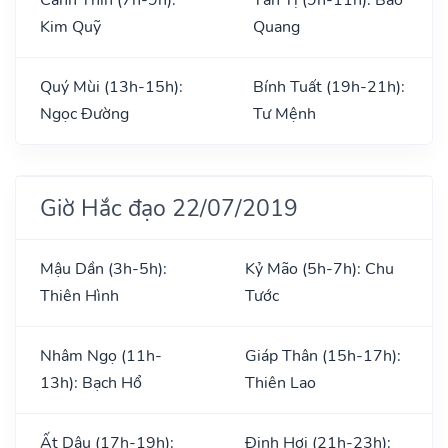
Kim Quỹ
Quang
Quý Mùi (13h-15h):
Bính Tuất (19h-21h):
Ngọc Đường
Tư Mệnh
Giờ Hắc đạo 22/07/2019
Mậu Dần (3h-5h):
Kỷ Mão (5h-7h): Chu
Thiên Hình
Tước
Nhâm Ngọ (11h-
Giáp Thân (15h-17h):
13h): Bạch Hổ
Thiên Lao
Ất Dậu (17h-19h):
Đinh Hợi (21h-23h):