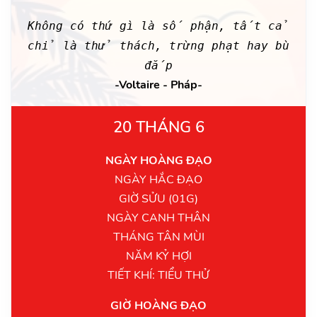
Không có thứ gì là số phận, tất cả
chỉ là thử thách, trừng phạt hay bù
đắp
-Voltaire - Pháp-
20 THÁNG 6
NGÀY HOÀNG ĐẠO
NGÀY HẮC ĐẠO
GIỜ SỬU (01G)
NGÀY CANH THÂN
THÁNG TÂN MÙI
NĂM KỶ HỢI
TIẾT KHÍ: TIỂU THỬ
GIỜ HOÀNG ĐẠO