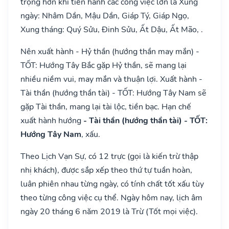
trọng hơn khi tiến hành các công việc lớn là Xung
ngày: Nhâm Dần, Mậu Dần, Giáp Tý, Giáp Ngọ,
Xung tháng: Quý Sửu, Đinh Sửu, Ất Dậu, Ất Mão, .
Nên xuất hành - Hỷ thần (hướng thần may mắn) -
TỐT: Hướng Tây Bắc gặp Hỷ thần, sẽ mang lại
nhiều niềm vui, may mắn và thuận lợi. Xuất hành -
Tài thần (hướng thần tài) - TỐT: Hướng Tây Nam sẽ
gặp Tài thần, mang lại tài lộc, tiền bạc. Hạn chế
xuất hành hướng
- Tài thần (hướng thần tài) - TỐT:
Hướng Tây Nam
, xấu.
Theo Lịch Vạn Sự, có 12 trực (gọi là kiến trừ thập
nhị khách), được sắp xếp theo thứ tự tuần hoàn,
luân phiên nhau từng ngày, có tính chất tốt xấu tùy
theo từng công việc cụ thể. Ngày hôm nay, lịch âm
ngày 20 tháng 6 năm 2019 là Trừ (Tốt mọi việc).