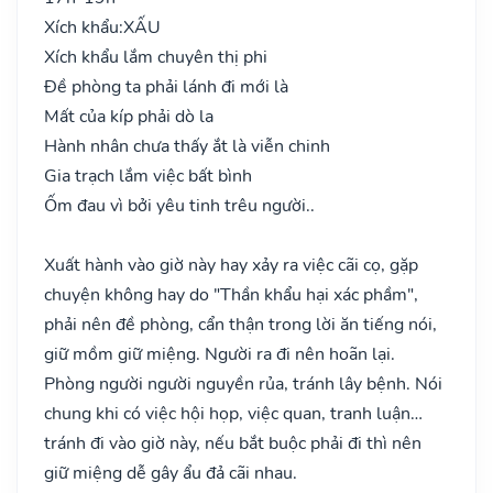
Xích khẩu:
XẤU
Xích khẩu lắm chuyên thị phi
Đề phòng ta phải lánh đi mới là
Mất của kíp phải dò la
Hành nhân chưa thấy ắt là viễn chinh
Gia trạch lắm việc bất bình
Ốm đau vì bởi yêu tinh trêu người..
Xuất hành vào giờ này hay xảy ra việc cãi cọ, gặp
chuyện không hay do "Thần khẩu hại xác phầm",
phải nên đề phòng, cẩn thận trong lời ăn tiếng nói,
giữ mồm giữ miệng. Người ra đi nên hoãn lại.
Phòng người người nguyền rủa, tránh lây bệnh. Nói
chung khi có việc hội họp, việc quan, tranh luận…
tránh đi vào giờ này, nếu bắt buộc phải đi thì nên
giữ miệng dễ gây ẩu đả cãi nhau.