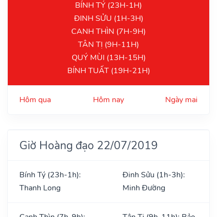
BÍNH TÝ (23H-1H)
ĐINH SỬU (1H-3H)
CANH THÌN (7H-9H)
TÂN TỊ (9H-11H)
QUÝ MÙI (13H-15H)
BÍNH TUẤT (19H-21H)
Hôm qua
Hôm nay
Ngày mai
Giờ Hoàng đạo 22/07/2019
Bính Tý (23h-1h):
Đinh Sửu (1h-3h):
Thanh Long
Minh Đường
Canh Thìn (7h-9h):
Tân Tị (9h-11h): Bảo