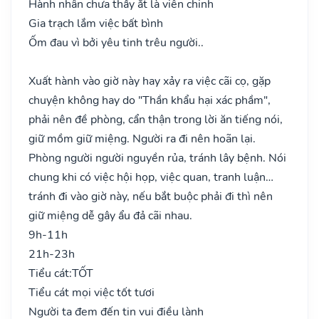
Hành nhân chưa thấy ắt là viễn chinh
Gia trạch lắm việc bất bình
Ốm đau vì bởi yêu tinh trêu người..
Xuất hành vào giờ này hay xảy ra việc cãi cọ, gặp
chuyện không hay do "Thần khẩu hại xác phầm",
phải nên đề phòng, cẩn thận trong lời ăn tiếng nói,
giữ mồm giữ miệng. Người ra đi nên hoãn lại.
Phòng người người nguyền rủa, tránh lây bệnh. Nói
chung khi có việc hội họp, việc quan, tranh luận…
tránh đi vào giờ này, nếu bắt buộc phải đi thì nên
giữ miệng dễ gây ẩu đả cãi nhau.
9h-11h
21h-23h
Tiểu cát:
TỐT
Tiểu cát mọi việc tốt tươi
Người ta đem đến tin vui điều lành