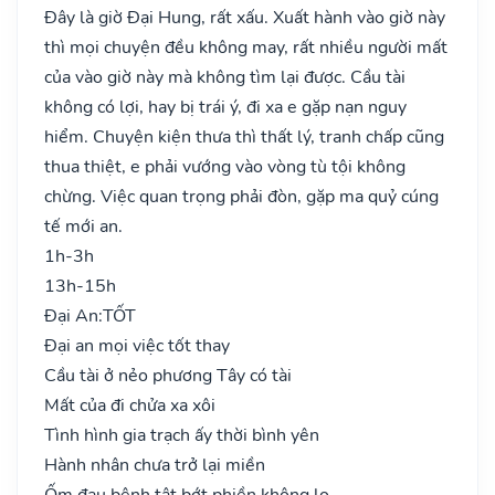
Đây là giờ Đại Hung, rất xấu. Xuất hành vào giờ này
thì mọi chuyện đều không may, rất nhiều người mất
của vào giờ này mà không tìm lại được. Cầu tài
không có lợi, hay bị trái ý, đi xa e gặp nạn nguy
hiểm. Chuyện kiện thưa thì thất lý, tranh chấp cũng
thua thiệt, e phải vướng vào vòng tù tội không
chừng. Việc quan trọng phải đòn, gặp ma quỷ cúng
tế mới an.
1h-3h
13h-15h
Đại An:
TỐT
Đại an mọi việc tốt thay
Cầu tài ở nẻo phương Tây có tài
Mất của đi chửa xa xôi
Tình hình gia trạch ấy thời bình yên
Hành nhân chưa trở lại miền
Ốm đau bệnh tật bớt phiền không lo