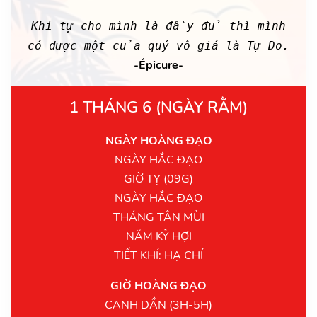
Khi tự cho mình là đầy đủ thì mình
có được một của quý vô giá là Tự Do.
-Épicure-
1 THÁNG 6 (NGÀY RẰM)
NGÀY HOÀNG ĐẠO
NGÀY HẮC ĐẠO
GIỜ TỴ (09G)
NGÀY HẮC ĐẠO
THÁNG TÂN MÙI
NĂM KỶ HỢI
TIẾT KHÍ: HẠ CHÍ
GIỜ HOÀNG ĐẠO
CANH DẦN (3H-5H)