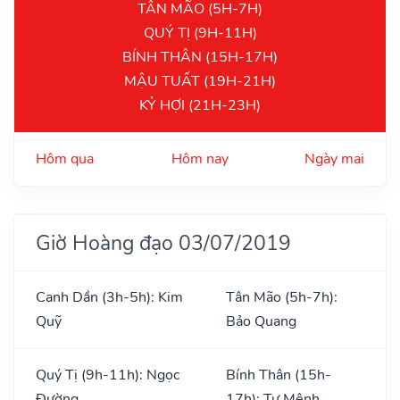
TÂN MÃO (5H-7H)
QUÝ TỊ (9H-11H)
BÍNH THÂN (15H-17H)
MẬU TUẤT (19H-21H)
KỶ HỢI (21H-23H)
Hôm qua
Hôm nay
Ngày mai
Giờ Hoàng đạo 03/07/2019
Canh Dần (3h-5h): Kim
Tân Mão (5h-7h):
Quỹ
Bảo Quang
Quý Tị (9h-11h): Ngọc
Bính Thân (15h-
Đường
17h): Tư Mệnh