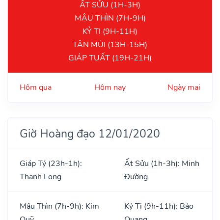
ẤT SỬU (1H-3H)
MẬU THÌN (7H-9H)
KỶ TỊ (9H-11H)
TÂN MÙI (13H-15H)
GIÁP TUẤT (19H-21H)
Hôm qua
Hôm nay
Ngày mai
Giờ Hoàng đạo 12/01/2020
Giáp Tý (23h-1h):
Ất Sửu (1h-3h): Minh
Thanh Long
Đường
Mậu Thìn (7h-9h): Kim
Kỷ Tị (9h-11h): Bảo
Quỹ
Quang