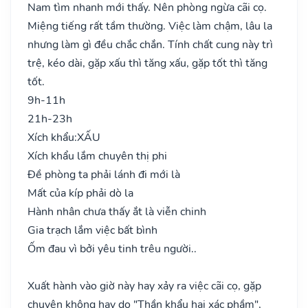
Nam tìm nhanh mới thấy. Nên phòng ngừa cãi cọ.
Miệng tiếng rất tầm thường. Việc làm chậm, lâu la
nhưng làm gì đều chắc chắn. Tính chất cung này trì
trệ, kéo dài, gặp xấu thì tăng xấu, gặp tốt thì tăng
tốt.
9h-11h
21h-23h
Xích khẩu:
XẤU
Xích khẩu lắm chuyên thị phi
Đề phòng ta phải lánh đi mới là
Mất của kíp phải dò la
Hành nhân chưa thấy ắt là viễn chinh
Gia trạch lắm việc bất bình
Ốm đau vì bởi yêu tinh trêu người..
Xuất hành vào giờ này hay xảy ra việc cãi cọ, gặp
chuyện không hay do "Thần khẩu hại xác phầm",