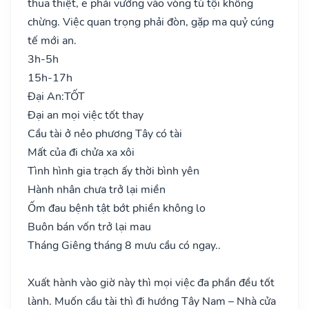
thua thiệt, e phải vướng vào vòng tù tội không
chừng. Việc quan trọng phải đòn, gặp ma quỷ cúng
tế mới an.
3h-5h
15h-17h
Đại An:
TỐT
Đại an mọi việc tốt thay
Cầu tài ở nẻo phương Tây có tài
Mất của đi chửa xa xôi
Tình hình gia trạch ấy thời bình yên
Hành nhân chưa trở lại miền
Ốm đau bệnh tật bớt phiền không lo
Buôn bán vốn trở lại mau
Tháng Giêng tháng 8 mưu cầu có ngay..
Xuất hành vào giờ này thì mọi việc đa phần đều tốt
lành. Muốn cầu tài thì đi hướng Tây Nam – Nhà cửa