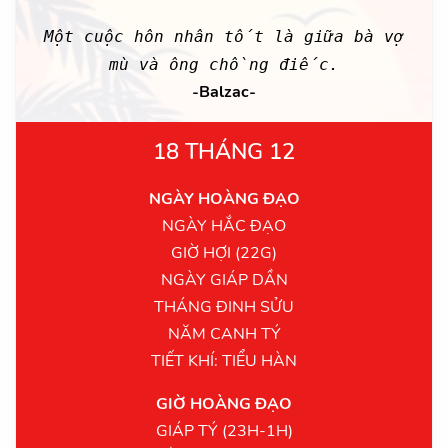
Một cuộc hôn nhân tốt là giữa bà vợ
mù và ông chồng điếc.
-Balzac-
18 THÁNG 12
NGÀY HOÀNG ĐẠO
NGÀY HẮC ĐẠO
GIỜ HỢI (22G)
NGÀY GIÁP DẦN
THÁNG ĐINH SỬU
NĂM CANH TÝ
TIẾT KHÍ: TIỂU HÀN
GIỜ HOÀNG ĐẠO
GIÁP TÝ (23H-1H)