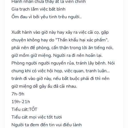
Hành nhân chưa thấy ắt là viễn chinh
Gia trạch lắm việc bất bình
Ốm đau vì bởi yêu tinh trêu người..
Xuất hành vào giờ này hay xảy ra việc cãi cọ, gặp
chuyện không hay do "Thần khẩu hại xác phầm",
phải nên đề phòng, cẩn thận trong lời ăn tiếng nói,
giữ mồm giữ miệng. Người ra đi nên hoãn lại.
Phòng người người nguyền rủa, tránh lây bệnh. Nói
chung khi có việc hội họp, việc quan, tranh luận…
tránh đi vào giờ này, nếu bắt buộc phải đi thì nên
giữ miệng dễ gây ẩu đả cãi nhau.
7h-9h
19h-21h
Tiểu cát:
TỐT
Tiểu cát mọi việc tốt tươi
Người ta đem đến tin vui điều lành