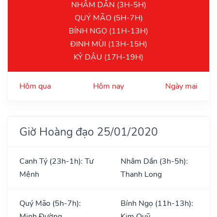
NHÂM DẦN (3H-5H)
QUÝ MÃO (5H-7H)
BÍNH NGỌ (11H-13H)
ĐINH MÙI (13H-15H)
KỶ DẬU (17H-19H)
Hôm qua
Hôm nay
Ngày mai
Giờ Hoàng đạo 25/01/2020
Canh Tý (23h-1h): Tư
Nhâm Dần (3h-5h):
Mệnh
Thanh Long
Quý Mão (5h-7h):
Bính Ngọ (11h-13h):
Minh Đường
Kim Quỹ