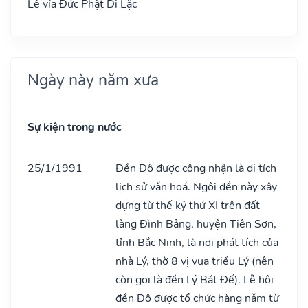
Lễ vía Đức Phật Di Lặc
Ngày này năm xưa
Sự kiện trong nước
25/1/1991
Đền Đô được công nhận là di tích
lịch sử vǎn hoá. Ngôi đền này xây
dựng từ thế kỷ thứ XI trên đất
làng Đình Bảng, huyện Tiên Sơn,
tỉnh Bắc Ninh, là nơi phát tích của
nhà Lý, thờ 8 vị vua triều Lý (nên
còn gọi là đền Lý Bát Đế). Lễ hội
đền Đô được tổ chức hàng nǎm từ