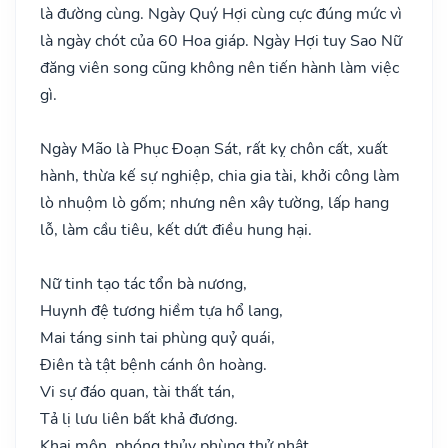
là đường cùng. Ngày Quý Hợi cùng cực đúng mức vì
là ngày chót của 60 Hoa giáp. Ngày Hợi tuy Sao Nữ
đăng viên song cũng không nên tiến hành làm việc
gì.
Ngày Mão là Phục Đoạn Sát, rất kỵ chôn cất, xuất
hành, thừa kế sự nghiệp, chia gia tài, khởi công làm
lò nhuộm lò gốm; nhưng nên xây tường, lấp hang
lỗ, làm cầu tiêu, kết dứt điều hung hại.
Nữ tinh tạo tác tổn bà nương,
Huynh đệ tương hiềm tựa hổ lang,
Mai táng sinh tai phùng quỷ quái,
Điên tà tật bệnh cánh ôn hoàng.
Vi sự đáo quan, tài thất tán,
Tả lị lưu liên bất khả đương.
Khai môn, phóng thủy phùng thử nhật,