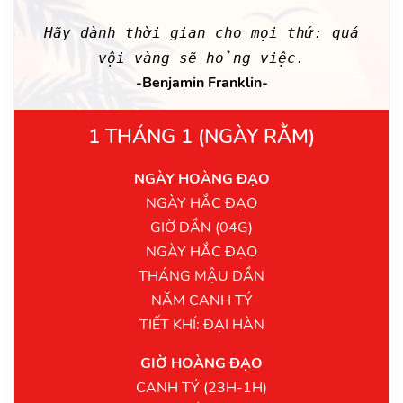
Hãy dành thời gian cho mọi thứ: quá
vội vàng sẽ hỏng việc.
-Benjamin Franklin-
1 THÁNG 1 (NGÀY RẰM)
NGÀY HOÀNG ĐẠO
NGÀY HẮC ĐẠO
GIỜ DẦN (04G)
NGÀY HẮC ĐẠO
THÁNG MẬU DẦN
NĂM CANH TÝ
TIẾT KHÍ: ĐẠI HÀN
GIỜ HOÀNG ĐẠO
CANH TÝ (23H-1H)