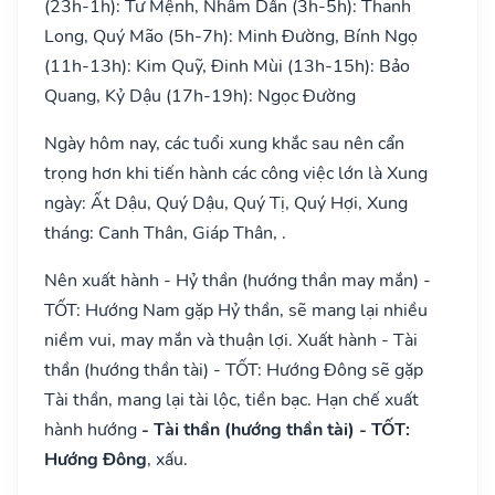
(23h-1h): Tư Mệnh, Nhâm Dần (3h-5h): Thanh
Long, Quý Mão (5h-7h): Minh Đường, Bính Ngọ
(11h-13h): Kim Quỹ, Đinh Mùi (13h-15h): Bảo
Quang, Kỷ Dậu (17h-19h): Ngọc Đường
Ngày hôm nay, các tuổi xung khắc sau nên cẩn
trọng hơn khi tiến hành các công việc lớn là Xung
ngày: Ất Dậu, Quý Dậu, Quý Tị, Quý Hợi, Xung
tháng: Canh Thân, Giáp Thân, .
Nên xuất hành - Hỷ thần (hướng thần may mắn) -
TỐT: Hướng Nam gặp Hỷ thần, sẽ mang lại nhiều
niềm vui, may mắn và thuận lợi. Xuất hành - Tài
thần (hướng thần tài) - TỐT: Hướng Đông sẽ gặp
Tài thần, mang lại tài lộc, tiền bạc. Hạn chế xuất
hành hướng
- Tài thần (hướng thần tài) - TỐT:
Hướng Đông
, xấu.