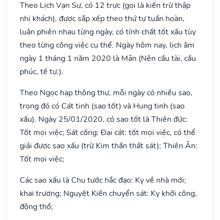
Theo Lịch Vạn Sự, có 12 trực (gọi là kiến trừ thập
nhị khách), được sắp xếp theo thứ tự tuần hoàn,
luân phiên nhau từng ngày, có tính chất tốt xấu tùy
theo từng công việc cụ thể. Ngày hôm nay, lịch âm
ngày 1 tháng 1 năm 2020 là Mãn (Nên cầu tài, cầu
phúc, tế tự.).
Theo Ngọc hạp thông thư, mỗi ngày có nhiều sao,
trong đó có Cát tinh (sao tốt) và Hung tinh (sao
xấu). Ngày 25/01/2020, có sao tốt là Thiên đức:
Tốt mọi việc; Sát cống: Đại cát: tốt mọi việc, có thể
giải được sao xấu (trừ Kim thần thất sát); Thiên Ân:
Tốt mọi việc;
Các sao xấu là Chu tước hắc đạo: Kỵ về nhà mới;
khai trương; Nguyệt Kiến chuyển sát: Kỵ khởi công,
động thổ;