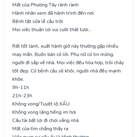
Mất của Phương Tây rành rành
Hành nhân xem đã hành trình đến nơi
Bệnh tật sửa lễ cầu trời
Mọi việc thuận lợi vui cười thật tươi..
Rất tốt lành, xuất hành giờ này thường gặp nhiều
may mắn. Buôn bán có lời. Phụ nữ có tin mừng,
người đi sắp về nhà. Mọi việc đều hòa hợp, trôi chảy
tốt đẹp. Có bệnh cầu sẽ khỏi, người nhà đều mạnh
khỏe.
9h-11h
21h-23h
Không vong/Tuyệt lộ:
XẤU
Không vong lặng tiếng im hơi
Cầu tài bất lợi đi chơi vắng nhà
Mất của tìm chẳng thấy ra
Việc quan sự xấu ấy là Hình thương