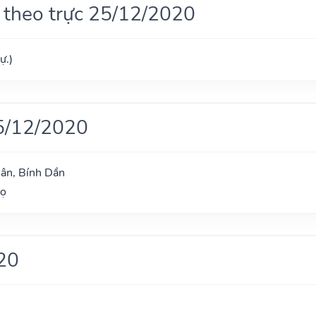
 theo trực 25/12/2020
ự.)
5/12/2020
ân, Bính Dần
gọ
20