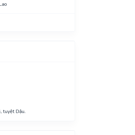
Lao
n
, tuyệt Dậu.