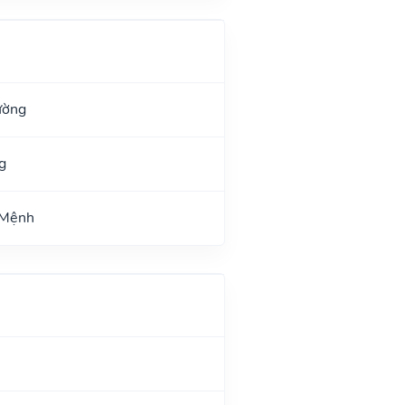
ường
g
 Mệnh