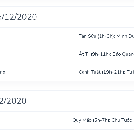
5/12/2020
Tân Sửu (1h-3h): Minh Đ
Ất Tị (9h-11h): Bảo Quan
ờng
Canh Tuất (19h-21h): Tư
12/2020
Quý Mão (5h-7h): Chu Tước