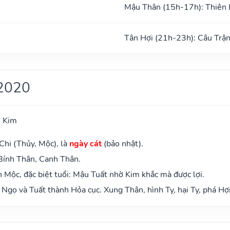
Mậu Thân (15h-17h): Thiên 
Tân Hợi (21h-23h): Câu Trậ
2020
h Kim
Chi (Thủy, Mộc), là
ngày cát
(bảo nhật).
 Bính Thân, Canh Thân.
Mộc, đặc biệt tuổi: Mậu Tuất nhờ Kim khắc mà được lợi.
Ngọ và Tuất thành Hỏa cục. Xung Thân, hình Tỵ, hại Tỵ, phá Hợi