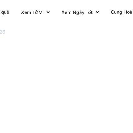
 quẻ
Cung Hoà
Xem Tử Vi
Xem Ngày Tốt
 25