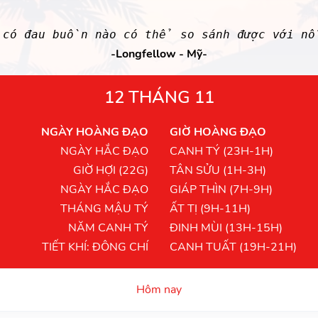
 có đau buồn nào có thể so sánh được với nỗ
-Longfellow - Mỹ-
12 THÁNG 11
NGÀY HOÀNG ĐẠO
GIỜ HOÀNG ĐẠO
NGÀY HẮC ĐẠO
CANH TÝ (23H-1H)
GIỜ HỢI (22G)
TÂN SỬU (1H-3H)
NGÀY HẮC ĐẠO
GIÁP THÌN (7H-9H)
THÁNG MẬU TÝ
ẤT TỊ (9H-11H)
NĂM CANH TÝ
ĐINH MÙI (13H-15H)
TIẾT KHÍ: ĐÔNG CHÍ
CANH TUẤT (19H-21H)
Hôm nay