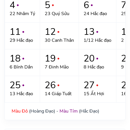
4
5
6
7
●
●
●
22 Nhâm Tý
23 Quý Sửu
24 Hắc đạo
25 
11
12
13
1
●
●
●
29 Hắc đạo
30 Canh Thân
1/12 Hắc đạo
2 N
18
19
20
2
●
●
●
6 Bính Dần
7 Đinh Mão
8 Hắc đạo
9 Kỷ
25
26
27
2
●
●
●
13 Hắc đạo
14 Giáp Tuất
15 Ất Hợi
16 
Màu Đỏ
(Hoàng Đạo) -
Màu Tím
(Hắc Đạo)