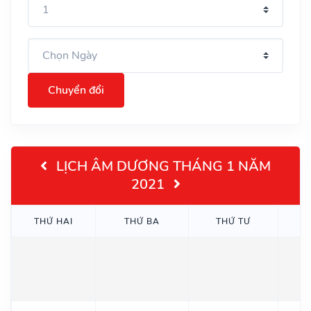
Chuyển đổi
LỊCH ÂM DƯƠNG THÁNG 1 NĂM
2021
THỨ HAI
THỨ BA
THỨ TƯ
T