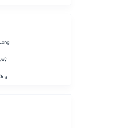
 Long
Quỹ
ường