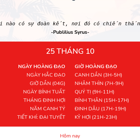
ơi nào có sự đoàn kết, nơi đó có chiến thắn
-Publilius Syrus-
25 THÁNG 10
NGÀY HOÀNG ĐẠO
GIỜ HOÀNG ĐẠO
NGÀY HẮC ĐẠO
CANH DẦN (3H-5H)
GIỜ DẦN (04G)
NHÂM THÌN (7H-9H)
NGÀY BÍNH TUẤT
QUÝ TỊ (9H-11H)
THÁNG ĐINH HỢI
BÍNH THÂN (15H-17H)
NĂM CANH TÝ
ĐINH DẬU (17H-19H)
TIẾT KHÍ: ĐẠI TUYẾT
KỶ HỢI (21H-23H)
Hôm nay