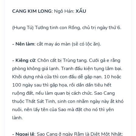
CANG KIM LONG
: Ngô Hán:
XẤU
(Hung Tú) Tướng tinh con Rồng, chủ trị ngày thứ 6.
- Nên làm
: cắt may áo màn (sẽ có lộc ăn).
- Kiêng cữ
: Chôn cất bị Trùng tang. Cưới gả e rằng
phòng không giá lạnh. Tranh đấu kiện tụng lâm bại.
Khởi dựng nhà cửa thì con đầu dễ gặp nạn. 10 hoặc
100 ngày sau thì gặp họa, rồi dần dần tiêu hết
ruộng đất, nếu làm quan bị cách chức. Sao Cang
thuộc Thất Sát Tinh, sinh con nhằm ngày này ắt khó
nuôi, nên lấy tên của Sao mà đặt cho nó thì yên
lành.
- Ngoại lệ
: Sao Cang ở ngày Rằm là Diệt Một Nhật: