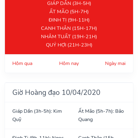
GIÁP DẦN (3H-5H)
ẤT MÃO (5H-7H)
ĐINH TỊ (9H-11H)
CANH THÂN (15H-17H)
NHÂM TUẤT (19H-21H)
QUÝ HỢI (21H-23H)
Hôm qua
Hôm nay
Ngày mai
Giờ Hoàng đạo 10/04/2020
Giáp Dần (3h-5h): Kim
Ất Mão (5h-7h): Bảo
Quỹ
Quang
Đinh Tị (9h-11h): Ngọc
Canh Thân (15h-