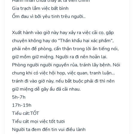
Hành nhân chưa thấy ắt là viễn chinh
Gia trạch lắm việc bất bình
Ốm đau vì bởi yêu tinh trêu người..
Xuất hành vào giờ này hay xảy ra việc cãi cọ, gặp
chuyện không hay do "Thần khẩu hại xác phầm",
phải nên đề phòng, cẩn thận trong lời ăn tiếng nói,
giữ mồm giữ miệng. Người ra đi nên hoãn lại.
Phòng người người nguyền rủa, tránh lây bệnh. Nói
chung khi có việc hội họp, việc quan, tranh luận…
tránh đi vào giờ này, nếu bắt buộc phải đi thì nên
giữ miệng dễ gây ẩu đả cãi nhau.
5h-7h
17h-19h
Tiểu cát:
TỐT
Tiểu cát mọi việc tốt tươi
Người ta đem đến tin vui điều lành