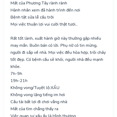
Mất của Phương Tây rành rành
Hành nhân xem đã hành trình đến nơi
Bệnh tật sửa lễ cầu trời
Mọi việc thuận lợi vui cười thật tươi..
Rất tốt lành, xuất hành giờ này thường gặp nhiều
may mắn. Buôn bán có lời. Phụ nữ có tin mừng,
người đi sắp về nhà. Mọi việc đều hòa hợp, trôi chảy
tốt đẹp. Có bệnh cầu sẽ khỏi, người nhà đều mạnh
khỏe.
7h-9h
19h-21h
Không vong/Tuyệt lộ:
XẤU
Không vong lặng tiếng im hơi
Cầu tài bất lợi đi chơi vắng nhà
Mất của tìm chẳng thấy ra
Việc quan sự xấu ấy là Hình thương