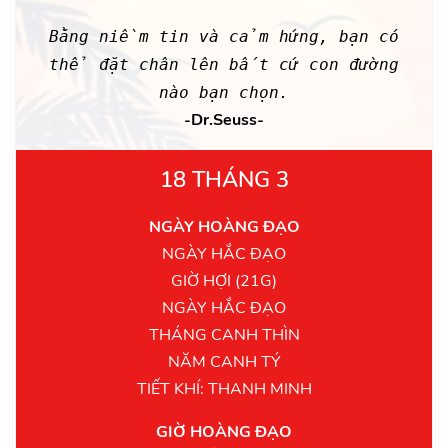
Bằng niềm tin và cảm hứng, bạn có
thể đặt chân lên bất cứ con đường
nào bạn chọn.
-Dr.Seuss-
18 THÁNG 3
NGÀY HOÀNG ĐẠO
NGÀY HẮC ĐẠO
GIỜ HỢI (21G)
NGÀY HẮC ĐẠO
THÁNG CANH THÌN
NĂM CANH TÝ
TIẾT KHÍ: THANH MINH
GIỜ HOÀNG ĐẠO