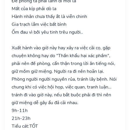
Đề phòng ta phải lánh đi mới là
Mất của kíp phải dò la
Hành nhân chưa thấy ắt là viễn chinh
Gia trạch lắm việc bất bình
Ốm đau vì bởi yêu tinh trêu người..
Xuất hành vào giờ này hay xảy ra việc cãi cọ, gặp
chuyện không hay do "Thần khẩu hại xác phầm",
phải nên đề phòng, cẩn thận trong lời ăn tiếng nói,
giữ mồm giữ miệng. Người ra đi nên hoãn lại.
Phòng người người nguyền rủa, tránh lây bệnh. Nói
chung khi có việc hội họp, việc quan, tranh luận…
tránh đi vào giờ này, nếu bắt buộc phải đi thì nên
giữ miệng dễ gây ẩu đả cãi nhau.
9h-11h
21h-23h
Tiểu cát:
TỐT