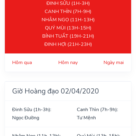
ĐINH SỬU (1H-3H)
CANH THÌN (7H-9H)
NHÂM NGỌ (11H-13H)
QUÝ MÙI (13H-15H)
BÍNH TUẤT (19H-21H)
ĐINH HỢI (21H-23H)
Hôm qua
Hôm nay
Ngày mai
Giờ Hoàng đạo 02/04/2020
Đinh Sửu (1h-3h):
Canh Thìn (7h-9h):
Ngọc Đường
Tư Mệnh
Nhâm Ngọ (11h-13h):
Quý Mùi (13h-15h):