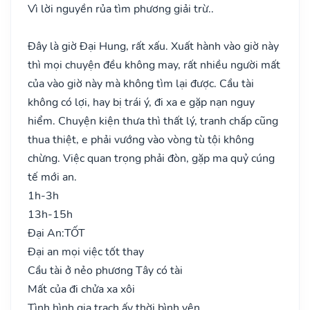
Vì lời nguyền rủa tìm phương giải trừ..
Đây là giờ Đại Hung, rất xấu. Xuất hành vào giờ này
thì mọi chuyện đều không may, rất nhiều người mất
của vào giờ này mà không tìm lại được. Cầu tài
không có lợi, hay bị trái ý, đi xa e gặp nạn nguy
hiểm. Chuyện kiện thưa thì thất lý, tranh chấp cũng
thua thiệt, e phải vướng vào vòng tù tội không
chừng. Việc quan trọng phải đòn, gặp ma quỷ cúng
tế mới an.
1h-3h
13h-15h
Đại An:
TỐT
Đại an mọi việc tốt thay
Cầu tài ở nẻo phương Tây có tài
Mất của đi chửa xa xôi
Tình hình gia trạch ấy thời bình yên