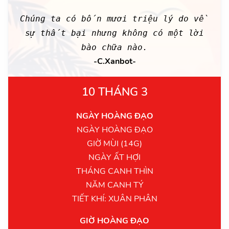
Chúng ta có bốn mươi triệu lý do về
sự thất bại nhưng không có một lời
bào chữa nào.
-C.Xanbot-
10 THÁNG 3
NGÀY HOÀNG ĐẠO
NGÀY HOÀNG ĐẠO
GIỜ MÙI (14G)
NGÀY ẤT HỢI
THÁNG CANH THÌN
NĂM CANH TÝ
TIẾT KHÍ: XUÂN PHÂN
GIỜ HOÀNG ĐẠO