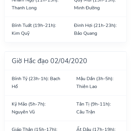
Thanh Long
Minh Đường
Bính Tuất (19h-21h):
Đinh Hợi (21h-23h):
Kim Quỹ
Bảo Quang
Giờ Hắc đạo 02/04/2020
Bính Tý (23h-1h): Bạch
Mậu Dần (3h-5h):
Hổ
Thiên Lao
Kỷ Mão (5h-7h):
Tân Tị (9h-11h):
Nguyên Vũ
Câu Trận
Giáp Thân (15h-17h):
Ất Dậu (17h-19h):