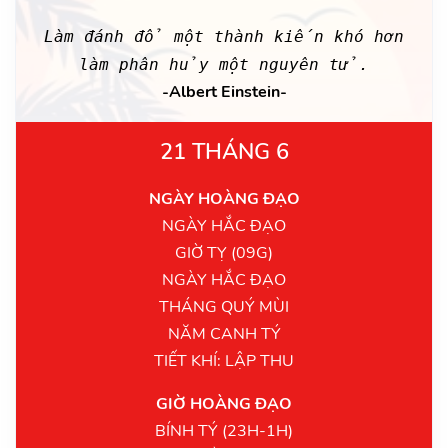
Làm đánh đổ một thành kiến khó hơn
làm phân hủy một nguyên tử.
-Albert Einstein-
21 THÁNG 6
NGÀY HOÀNG ĐẠO
NGÀY HẮC ĐẠO
GIỜ TỴ (09G)
NGÀY HẮC ĐẠO
THÁNG QUÝ MÙI
NĂM CANH TÝ
TIẾT KHÍ: LẬP THU
GIỜ HOÀNG ĐẠO
BÍNH TÝ (23H-1H)