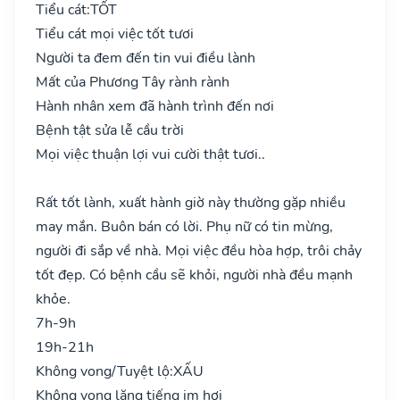
Tiểu cát:
TỐT
Tiểu cát mọi việc tốt tươi
Người ta đem đến tin vui điều lành
Mất của Phương Tây rành rành
Hành nhân xem đã hành trình đến nơi
Bệnh tật sửa lễ cầu trời
Mọi việc thuận lợi vui cười thật tươi..
Rất tốt lành, xuất hành giờ này thường gặp nhiều
may mắn. Buôn bán có lời. Phụ nữ có tin mừng,
người đi sắp về nhà. Mọi việc đều hòa hợp, trôi chảy
tốt đẹp. Có bệnh cầu sẽ khỏi, người nhà đều mạnh
khỏe.
7h-9h
19h-21h
Không vong/Tuyệt lộ:
XẤU
Không vong lặng tiếng im hơi