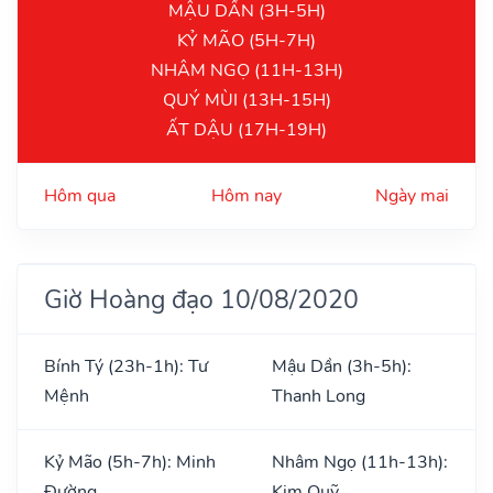
MẬU DẦN (3H-5H)
KỶ MÃO (5H-7H)
NHÂM NGỌ (11H-13H)
QUÝ MÙI (13H-15H)
ẤT DẬU (17H-19H)
Hôm qua
Hôm nay
Ngày mai
Giờ Hoàng đạo 10/08/2020
Bính Tý (23h-1h): Tư
Mậu Dần (3h-5h):
Mệnh
Thanh Long
Kỷ Mão (5h-7h): Minh
Nhâm Ngọ (11h-13h):
Đường
Kim Quỹ