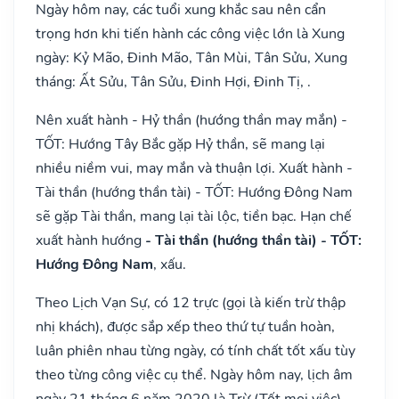
Ngày hôm nay, các tuổi xung khắc sau nên cẩn
trọng hơn khi tiến hành các công việc lớn là Xung
ngày: Kỷ Mão, Đinh Mão, Tân Mùi, Tân Sửu, Xung
tháng: Ất Sửu, Tân Sửu, Đinh Hợi, Đinh Tị, .
Nên xuất hành - Hỷ thần (hướng thần may mắn) -
TỐT: Hướng Tây Bắc gặp Hỷ thần, sẽ mang lại
nhiều niềm vui, may mắn và thuận lợi. Xuất hành -
Tài thần (hướng thần tài) - TỐT: Hướng Đông Nam
sẽ gặp Tài thần, mang lại tài lộc, tiền bạc. Hạn chế
xuất hành hướng
- Tài thần (hướng thần tài) - TỐT:
Hướng Đông Nam
, xấu.
Theo Lịch Vạn Sự, có 12 trực (gọi là kiến trừ thập
nhị khách), được sắp xếp theo thứ tự tuần hoàn,
luân phiên nhau từng ngày, có tính chất tốt xấu tùy
theo từng công việc cụ thể. Ngày hôm nay, lịch âm
ngày 21 tháng 6 năm 2020 là Trừ (Tốt mọi việc).