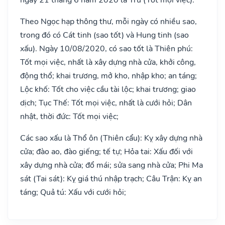
Theo Ngọc hạp thông thư, mỗi ngày có nhiều sao,
trong đó có Cát tinh (sao tốt) và Hung tinh (sao
xấu). Ngày 10/08/2020, có sao tốt là Thiên phú:
Tốt mọi việc, nhất là xây dựng nhà cửa, khởi công,
động thổ; khai trương, mở kho, nhập kho; an táng;
Lộc khố: Tốt cho việc cầu tài lộc; khai trương; giao
dịch; Tục Thế: Tốt mọi việc, nhất là cưới hỏi; Dân
nhật, thời đức: Tốt mọi việc;
Các sao xấu là Thổ ôn (Thiên cẩu): Kỵ xây dựng nhà
cửa; đào ao, đào giếng; tế tự; Hỏa tai: Xấu đối với
xây dựng nhà cửa; đổ mái; sửa sang nhà cửa; Phi Ma
sát (Tai sát): Kỵ giá thú nhập trạch; Câu Trận: Kỵ an
táng; Quả tú: Xấu với cưới hỏi;