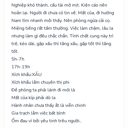
Nghiệp khó thành, cầu tài mờ mịt. Kiện cáo nên
hoãn lại. Người đi chưa có tin về. Mất của, đi hướng
Nam tìm nhanh mới thấy. Nên phòng ngừa cãi cọ.
Miệng tiếng rất tầm thường. Việc làm chậm, lâu la
nhưng làm gì đều chắc chắn. Tính chất cung này trì
trệ, kéo dài, gặp xấu thì tăng xấu, gặp tốt thì tăng
tốt.
5h-7h
17h-19h
Xích khẩu:
XẤU
Xích khẩu lắm chuyên thị phi
Đề phòng ta phải lánh đi mới là
Mất của kíp phải dò la
Hành nhân chưa thấy ắt là viễn chinh
Gia trạch lắm việc bất bình
Ốm đau vì bởi yêu tinh trêu người..