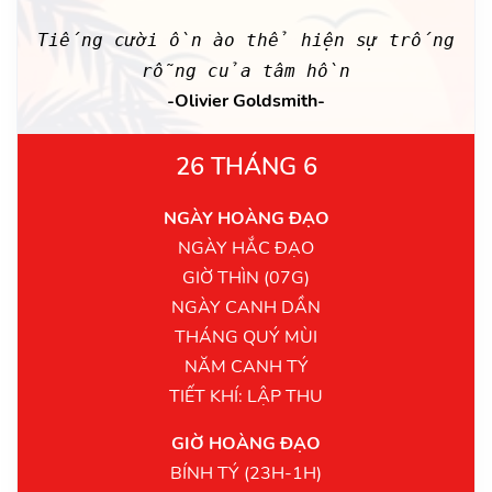
Tiếng cười ồn ào thể hiện sự trống
rỗng của tâm hồn
-Olivier Goldsmith-
26 THÁNG 6
NGÀY HOÀNG ĐẠO
NGÀY HẮC ĐẠO
GIỜ THÌN (07G)
NGÀY CANH DẦN
THÁNG QUÝ MÙI
NĂM CANH TÝ
TIẾT KHÍ: LẬP THU
GIỜ HOÀNG ĐẠO
BÍNH TÝ (23H-1H)