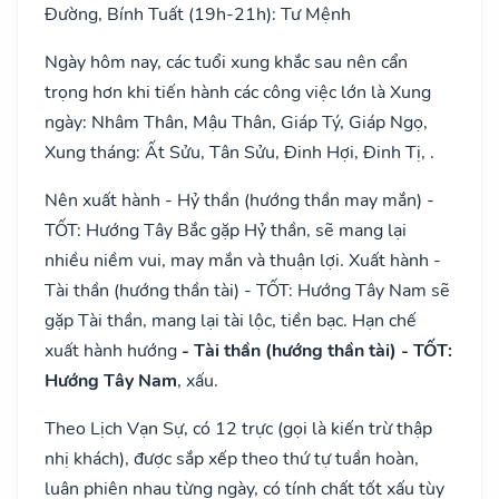
Đường, Bính Tuất (19h-21h): Tư Mệnh
Ngày hôm nay, các tuổi xung khắc sau nên cẩn
trọng hơn khi tiến hành các công việc lớn là Xung
ngày: Nhâm Thân, Mậu Thân, Giáp Tý, Giáp Ngọ,
Xung tháng: Ất Sửu, Tân Sửu, Đinh Hợi, Đinh Tị, .
Nên xuất hành - Hỷ thần (hướng thần may mắn) -
TỐT: Hướng Tây Bắc gặp Hỷ thần, sẽ mang lại
nhiều niềm vui, may mắn và thuận lợi. Xuất hành -
Tài thần (hướng thần tài) - TỐT: Hướng Tây Nam sẽ
gặp Tài thần, mang lại tài lộc, tiền bạc. Hạn chế
xuất hành hướng
- Tài thần (hướng thần tài) - TỐT:
Hướng Tây Nam
, xấu.
Theo Lịch Vạn Sự, có 12 trực (gọi là kiến trừ thập
nhị khách), được sắp xếp theo thứ tự tuần hoàn,
luân phiên nhau từng ngày, có tính chất tốt xấu tùy