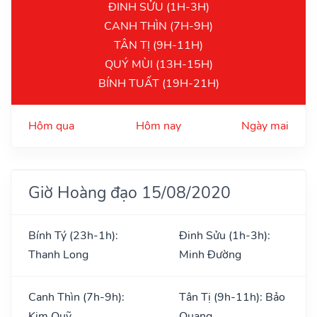
ĐINH SỬU (1H-3H)
CANH THÌN (7H-9H)
TÂN TỊ (9H-11H)
QUÝ MÙI (13H-15H)
BÍNH TUẤT (19H-21H)
Hôm qua
Hôm nay
Ngày mai
Giờ Hoàng đạo 15/08/2020
Bính Tý (23h-1h):
Đinh Sửu (1h-3h):
Thanh Long
Minh Đường
Canh Thìn (7h-9h):
Tân Tị (9h-11h): Bảo
Kim Quỹ
Quang