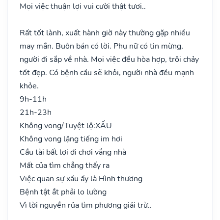
Mọi việc thuận lợi vui cười thật tươi..
Rất tốt lành, xuất hành giờ này thường gặp nhiều
may mắn. Buôn bán có lời. Phụ nữ có tin mừng,
người đi sắp về nhà. Mọi việc đều hòa hợp, trôi chảy
tốt đẹp. Có bệnh cầu sẽ khỏi, người nhà đều mạnh
khỏe.
9h-11h
21h-23h
Không vong/Tuyệt lộ:
XẤU
Không vong lặng tiếng im hơi
Cầu tài bất lợi đi chơi vắng nhà
Mất của tìm chẳng thấy ra
Việc quan sự xấu ấy là Hình thương
Bệnh tật ắt phải lo lường
Vì lời nguyền rủa tìm phương giải trừ..