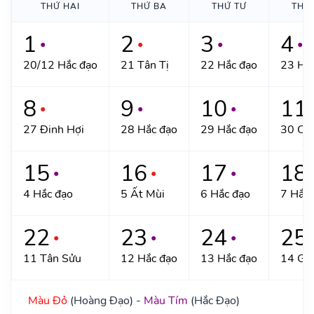
THỨ HAI
THỨ BA
THỨ TƯ
THỨ
1
2
3
4
●
●
●
●
20/12 Hắc đạo
21 Tân Tị
22 Hắc đạo
23 Hắ
8
9
10
11
●
●
●
27 Đinh Hợi
28 Hắc đạo
29 Hắc đạo
30 Ca
15
16
17
18
●
●
●
4 Hắc đạo
5 Ất Mùi
6 Hắc đạo
7 Hắc 
22
23
24
25
●
●
●
11 Tân Sửu
12 Hắc đạo
13 Hắc đạo
14 Giá
Màu Đỏ
(Hoàng Đạo) -
Màu Tím
(Hắc Đạo)