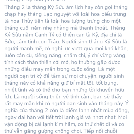
Tháng 2 là tháng Kỷ Sửu âm lịch hay còn gọi tháng
chạp hay tháng Lạp nguyệt với loài hoa biểu trưng
là hoa Thủy tiên là loài hoa tượng trưng cho một
tháng cuối năm nhẹ nhàng mà thanh thoát. Tháng
Kỷ Sửu năm Canh Tý có thiên can là Kỷ, địa chi là
Sửu, cầm tinh con Trâu. Người sinh tháng Kỷ Sửu là
người mạnh mẽ, có nghị lực vượt qua mọi khó khăn,
luôn cần cù, siêng năng, chăm chỉ, ý chí vững vàng,
tính cách thân thiện cởi mở, họ thường gặp được
những điều may mắn trong cuộc sống. Là một
người bạn tri kỷ để tâm sự mọi chuyện, người sinh
tháng này có khả năng giữ bí mật tốt, tốt bụng,
nhiệt tình và có thể cho bạn những lời khuyên hữu
ích. Là người sống thiên về tình cảm, bạn sẽ thấy
rất may mắn khi có người bạn sinh vào tháng này. Ý
nghĩa của tháng 2 còn là điểm lạnh nhất mùa đông,
ngày đại hàn với tiết trời lạnh giá và nhợt nhạt. Mọi
vận động bị cái lạnh kìm hãm, có thứ chết đi và có
thứ vẫn gắng gượng chống chọi. Tiếp nối chuỗi