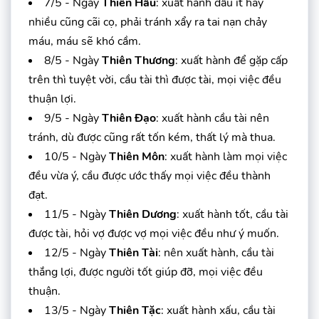
7/5 - Ngày
Thiên Hầu
: xuất hành dầu ít hay
nhiều cũng cãi cọ, phải tránh xẩy ra tai nạn chảy
máu, máu sẽ khó cầm.
8/5 - Ngày
Thiên Thương
: xuất hành để gặp cấp
trên thì tuyệt vời, cầu tài thì được tài, mọi việc đều
thuận lợi.
9/5 - Ngày
Thiên Đạo
: xuất hành cầu tài nên
tránh, dù được cũng rất tốn kém, thất lý mà thua.
10/5 - Ngày
Thiên Môn
: xuất hành làm mọi việc
đều vừa ý, cầu được ước thấy mọi việc đều thành
đạt.
11/5 - Ngày
Thiên Dương
: xuất hành tốt, cầu tài
được tài, hỏi vợ được vợ mọi việc đều như ý muốn.
12/5 - Ngày
Thiên Tài
: nên xuất hành, cầu tài
thắng lợi, được người tốt giúp đỡ, mọi việc đều
thuận.
13/5 - Ngày
Thiên Tặc
: xuất hành xấu, cầu tài