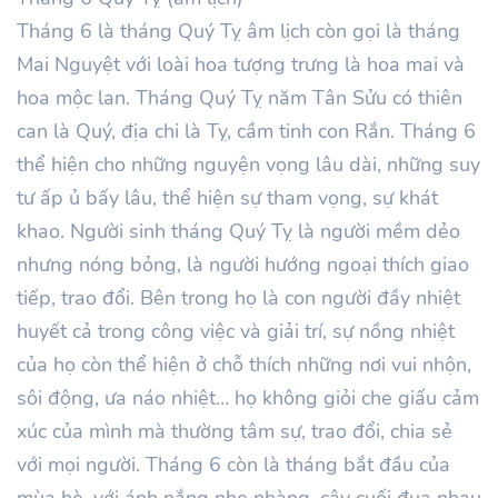
Tháng 6 là tháng Quý Tỵ âm lịch còn gọi là tháng
Mai Nguyệt với loài hoa tượng trưng là hoa mai và
hoa mộc lan. Tháng Quý Tỵ năm Tân Sửu có thiên
can là Quý, địa chi là Tỵ, cầm tinh con Rắn. Tháng 6
thể hiện cho những nguyện vọng lâu dài, những suy
tư ấp ủ bấy lâu, thể hiện sự tham vọng, sự khát
khao. Người sinh tháng Quý Tỵ là người mềm dẻo
nhưng nóng bỏng, là người hướng ngoại thích giao
tiếp, trao đổi. Bên trong họ là con người đầy nhiệt
huyết cả trong công việc và giải trí, sự nồng nhiệt
của họ còn thể hiện ở chỗ thích những nơi vui nhộn,
sôi động, ưa náo nhiệt… họ không giỏi che giấu cảm
xúc của mình mà thường tâm sự, trao đổi, chia sẻ
với mọi người. Tháng 6 còn là tháng bắt đầu của
mùa hè, với ánh nắng nhẹ nhàng, cây cuối đua nhau