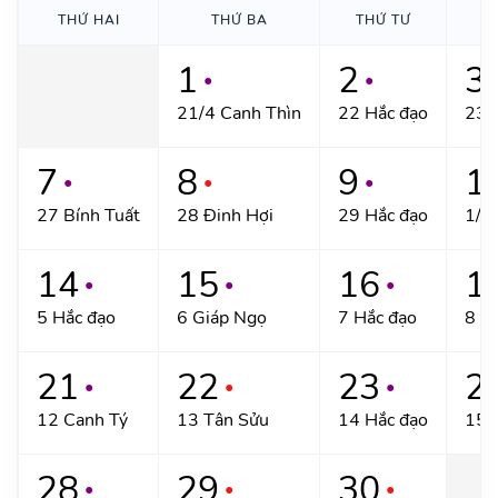
THỨ HAI
THỨ BA
THỨ TƯ
T
1
2
3
●
●
21/4 Canh Thìn
22 Hắc đạo
23 
7
8
9
1
●
●
●
27 Bính Tuất
28 Đinh Hợi
29 Hắc đạo
1/5
14
15
16
1
●
●
●
5 Hắc đạo
6 Giáp Ngọ
7 Hắc đạo
8 B
21
22
23
2
●
●
●
12 Canh Tý
13 Tân Sửu
14 Hắc đạo
15 
28
29
30
●
●
●