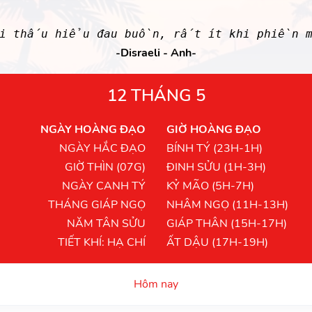
ời thấu hiểu đau buồn, rất ít khi phiền m
-Disraeli - Anh-
12 THÁNG 5
NGÀY HOÀNG ĐẠO
GIỜ HOÀNG ĐẠO
NGÀY HẮC ĐẠO
BÍNH TÝ (23H-1H)
GIỜ THÌN (07G)
ĐINH SỬU (1H-3H)
NGÀY CANH TÝ
KỶ MÃO (5H-7H)
THÁNG GIÁP NGỌ
NHÂM NGỌ (11H-13H)
NĂM TÂN SỬU
GIÁP THÂN (15H-17H)
TIẾT KHÍ: HẠ CHÍ
ẤT DẬU (17H-19H)
Hôm nay