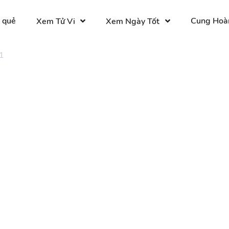
 quẻ
Cung Hoà
Xem Tử Vi
Xem Ngày Tốt
1