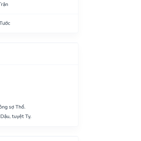
Trận
 Tước
ông sợ Thổ.
Dậu, tuyệt Tỵ.