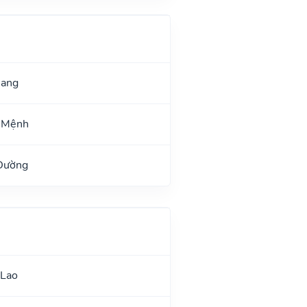
uang
 Mệnh
 Đường
 Lao