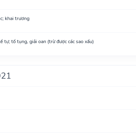
ộc; khai trương
tế tự; tố tụng, giải oan (trừ được các sao xấu)
021