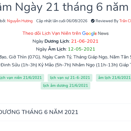
 âm Ngày 21 tháng 6 năm
 bởi:
Nguyễn Hương
Cập nhật lần cuối 06/08/2026
Reviewed By
Trần 
Theo dõi Lịch Vạn Niên trên
Ngày
Dương Lịch
:
21-06-2021
Ngày
Âm Lịch
:
12-05-2021
ạo, Giờ Thìn (07G), Ngày Canh Tý, Tháng Giáp Ngọ, Năm Tân 
Đinh Sửu (1h-3h)
Kỷ Mão (5h-7h)
Nhâm Ngọ (11h-13h)
Giáp 
lịch vạn niên 21/6/2021
lịch vạn sự 21-6-2021
âm lịch 21/6/2021
lịch âm dương 21/6/2021
 DƯƠNG THÁNG 6 NĂM 2021