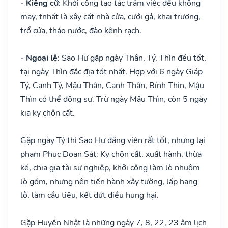
- Kiêng cữ
: Khởi công tạo tác trăm việc đều không
may, tnhất là xây cất nhà cửa, cưới gả, khai trương,
trổ cửa, tháo nước, đào kênh rạch.
- Ngoại lệ
: Sao Hư gặp ngày Thân, Tý, Thìn đều tốt,
tại ngày Thìn đắc địa tốt nhất. Hợp với 6 ngày Giáp
Tý, Canh Tý, Mậu Thân, Canh Thân, Bính Thìn, Mậu
Thìn có thể động sự. Trừ ngày Mậu Thìn, còn 5 ngày
kia kỵ chôn cất.
Gặp ngày Tý thì Sao Hư đăng viên rất tốt, nhưng lại
phạm Phục Đoạn Sát: Kỵ chôn cất, xuất hành, thừa
kế, chia gia tài sự nghiệp, khởi công làm lò nhuộm
lò gốm, nhưng nên tiến hành xây tường, lấp hang
lỗ, làm cầu tiêu, kết dứt điều hung hại.
Gặp Huyền Nhật là những ngày 7, 8, 22, 23 âm lịch