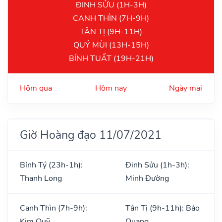
ĐINH SỬU (1H-3H)
CANH THÌN (7H-9H)
TÂN TỊ (9H-11H)
QUÝ MÙI (13H-15H)
BÍNH TUẤT (19H-21H)
Hôm qua
Hôm nay
Ngày mai
Giờ Hoàng đạo 11/07/2021
Bính Tý (23h-1h):
Đinh Sửu (1h-3h):
Thanh Long
Minh Đường
Canh Thìn (7h-9h):
Tân Tị (9h-11h): Bảo
Kim Quỹ
Quang