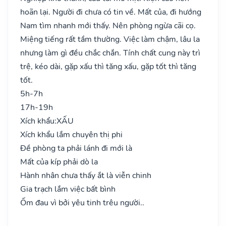
hoãn lại. Người đi chưa có tin về. Mất của, đi hướng
Nam tìm nhanh mới thấy. Nên phòng ngừa cãi cọ.
Miệng tiếng rất tầm thường. Việc làm chậm, lâu la
nhưng làm gì đều chắc chắn. Tính chất cung này trì
trệ, kéo dài, gặp xấu thì tăng xấu, gặp tốt thì tăng
tốt.
5h-7h
17h-19h
Xích khẩu:
XẤU
Xích khẩu lắm chuyên thị phi
Đề phòng ta phải lánh đi mới là
Mất của kíp phải dò la
Hành nhân chưa thấy ắt là viễn chinh
Gia trạch lắm việc bất bình
Ốm đau vì bởi yêu tinh trêu người..