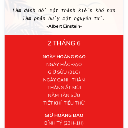
Làm đánh đổ một thành kiến khó hơn
làm phân hủy một nguyên tử.
-Albert Einstein-
2 THÁNG 6
NGÀY HOÀNG ĐẠO
NGÀY HẮC ĐẠO
GIỜ SỬU (01G)
NGÀY CANH THÂN
THÁNG ẤT MÙI
NĂM TÂN SỬU
TIẾT KHÍ: TIỂU THỬ
GIỜ HOÀNG ĐẠO
BÍNH TÝ (23H-1H)