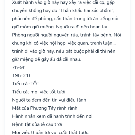
Xuất hành vào giờ này hay xảy ra việc cãi cọ, gặp
chuyện không hay do "Thần khẩu hại xác phầm",
phải nên đề phòng, cẩn thận trong lời ăn tiếng nói,
giữ mồm giữ miệng. Người ra đi nên hoãn lại.
Phòng người người nguyền rủa, tránh lây bệnh. Nói
chung khi có việc hội họp, việc quan, tranh luận…
tránh đi vào giờ này, nếu bắt buộc phải đi thì nên
giữ miệng dễ gây ẩu đả cãi nhau.
7h-9h
19h-21h
Tiểu cát:
TỐT
Tiểu cát mọi việc tốt tươi
Người ta đem đến tin vui điều lành
Mất của Phương Tây rành rành
Hành nhân xem đã hành trình đến nơi
Bệnh tật sửa lễ cầu trời
Mọi việc thuận lợi vui cười thật tươi..