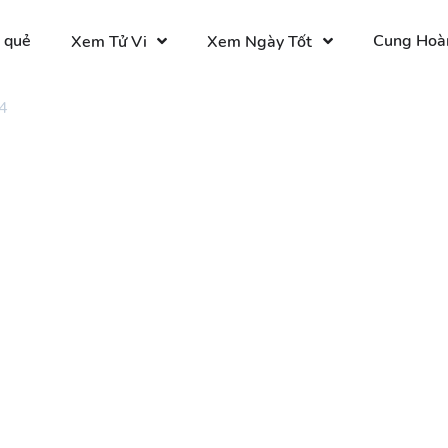
 quẻ
Cung Hoà
Xem Tử Vi
Xem Ngày Tốt
4