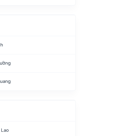
nh
Đường
Quang
 Lao