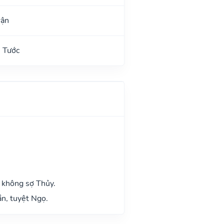
rận
 Tước
 không sợ Thủy.
n, tuyệt Ngọ.