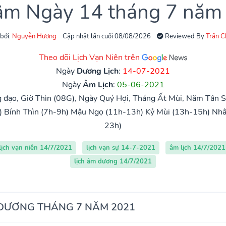
 âm Ngày 14 tháng 7 năm
 bởi:
Nguyễn Hương
Cập nhật lần cuối 08/08/2026
Reviewed By
Trần 
Theo dõi Lịch Vạn Niên trên
Ngày
Dương Lịch
:
14-07-2021
Ngày
Âm Lịch
:
05-06-2021
đạo, Giờ Thìn (08G), Ngày Quý Hợi, Tháng Ất Mùi, Năm Tân S
)
Bính Thìn (7h-9h)
Mậu Ngọ (11h-13h)
Kỷ Mùi (13h-15h)
Nhâ
23h)
lịch vạn niên 14/7/2021
lịch vạn sự 14-7-2021
âm lịch 14/7/2021
lịch âm dương 14/7/2021
 DƯƠNG THÁNG 7 NĂM 2021