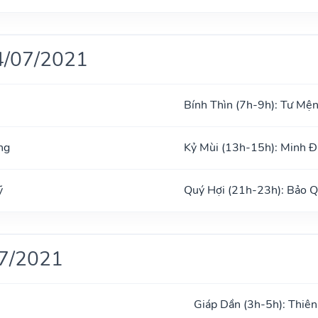
4/07/2021
Bính Thìn (7h-9h): Tư Mệ
ng
Kỷ Mùi (13h-15h): Minh 
ỹ
Quý Hợi (21h-23h): Bảo 
07/2021
Giáp Dần (3h-5h): Thiên