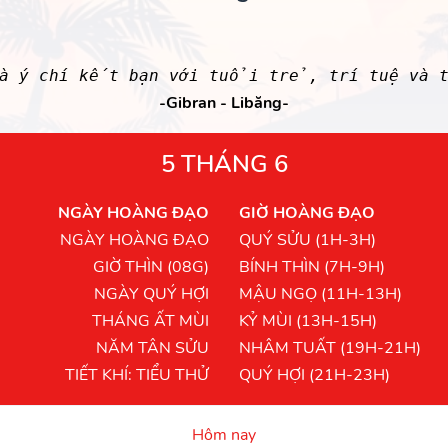
là ý chí kết bạn với tuổi trẻ, trí tuệ và 
-Gibran - Libăng-
5 THÁNG 6
NGÀY HOÀNG ĐẠO
GIỜ HOÀNG ĐẠO
NGÀY HOÀNG ĐẠO
QUÝ SỬU (1H-3H)
GIỜ THÌN (08G)
BÍNH THÌN (7H-9H)
NGÀY QUÝ HỢI
MẬU NGỌ (11H-13H)
THÁNG ẤT MÙI
KỶ MÙI (13H-15H)
NĂM TÂN SỬU
NHÂM TUẤT (19H-21H)
TIẾT KHÍ: TIỂU THỬ
QUÝ HỢI (21H-23H)
Hôm nay