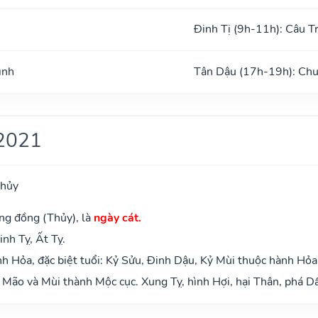
Đinh Tị (9h-11h): Câu T
ình
Tân Dậu (17h-19h): Chu
2021
Thủy
ng đồng (Thủy), là
ngày cát.
inh Tỵ, Ất Tỵ.
 Hỏa, đặc biệt tuổi: Kỷ Sửu, Đinh Dậu, Kỷ Mùi thuộc hành Hỏa
Mão và Mùi thành Mộc cục. Xung Tỵ, hình Hợi, hại Thân, phá Dầ