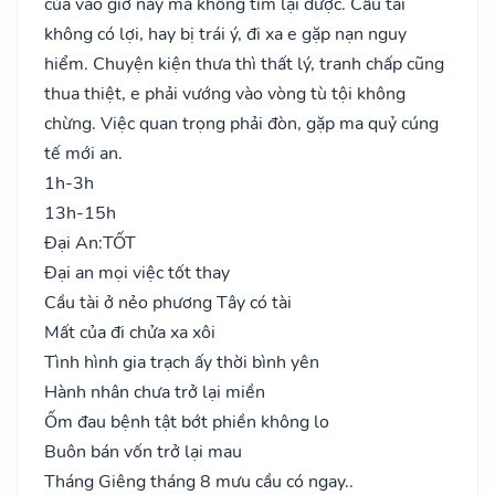
của vào giờ này mà không tìm lại được. Cầu tài
không có lợi, hay bị trái ý, đi xa e gặp nạn nguy
hiểm. Chuyện kiện thưa thì thất lý, tranh chấp cũng
thua thiệt, e phải vướng vào vòng tù tội không
chừng. Việc quan trọng phải đòn, gặp ma quỷ cúng
tế mới an.
1h-3h
13h-15h
Đại An:
TỐT
Đại an mọi việc tốt thay
Cầu tài ở nẻo phương Tây có tài
Mất của đi chửa xa xôi
Tình hình gia trạch ấy thời bình yên
Hành nhân chưa trở lại miền
Ốm đau bệnh tật bớt phiền không lo
Buôn bán vốn trở lại mau
Tháng Giêng tháng 8 mưu cầu có ngay..