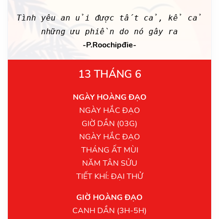
Tình yêu an ủi được tất cả, kể cả
những ưu phiền do nó gây ra
-P.Roochipđie-
13 THÁNG 6
NGÀY HOÀNG ĐẠO
NGÀY HẮC ĐẠO
GIỜ DẦN (03G)
NGÀY HẮC ĐẠO
THÁNG ẤT MÙI
NĂM TÂN SỬU
TIẾT KHÍ: ĐẠI THỬ
GIỜ HOÀNG ĐẠO
CANH DẦN (3H-5H)