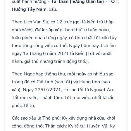
xuất hành hướng
- Tài thần (hướng thần tài) - TỐT:
Hướng Tây Nam
, xấu.
Theo Lịch Vạn Sự, có 12 trực (gọi là kiến trừ thập
nhị khách), được sắp xếp theo thứ tự tuần hoàn,
luân phiên nhau từng ngày, có tính chất tốt xấu tùy
theo từng công việc cụ thể. Ngày hôm nay, lịch âm
ngày 13 tháng 6 năm 2021 là Kiến (Tốt với xuất
hành, giá thú nhưng tránh động thổ.).
Theo Ngọc hạp thông thư, mỗi ngày có nhiều sao,
trong đó có Cát tinh (sao tốt) và Hung tinh (sao
xấu). Ngày 22/07/2021, có sao tốt là Nguyệt Ân:
Tốt mọi việc; Thánh tâm: Tốt mọi việc, nhất là cầu
phúc, tế tự;
Các sao xấu là Thổ phủ: Kỵ xây dựng nhà cửa, khởi
công, động thổ; Thần cách: Kỵ tế tự; Huyền Vũ: Kỵ