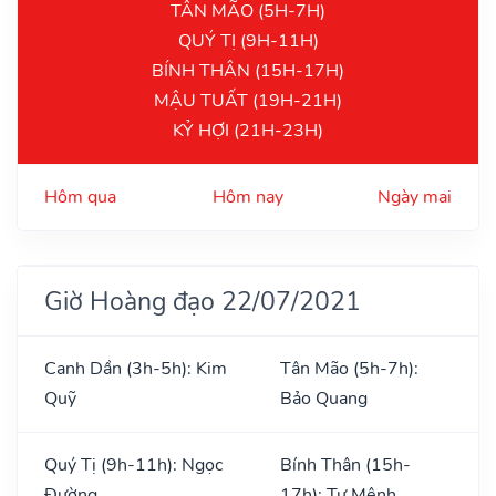
TÂN MÃO (5H-7H)
QUÝ TỊ (9H-11H)
BÍNH THÂN (15H-17H)
MẬU TUẤT (19H-21H)
KỶ HỢI (21H-23H)
Hôm qua
Hôm nay
Ngày mai
Giờ Hoàng đạo 22/07/2021
Canh Dần (3h-5h): Kim
Tân Mão (5h-7h):
Quỹ
Bảo Quang
Quý Tị (9h-11h): Ngọc
Bính Thân (15h-
Đường
17h): Tư Mệnh