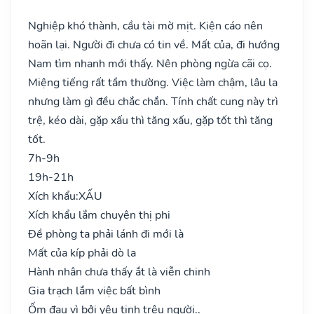
Nghiệp khó thành, cầu tài mờ mịt. Kiện cáo nên
hoãn lại. Người đi chưa có tin về. Mất của, đi hướng
Nam tìm nhanh mới thấy. Nên phòng ngừa cãi cọ.
Miệng tiếng rất tầm thường. Việc làm chậm, lâu la
nhưng làm gì đều chắc chắn. Tính chất cung này trì
trệ, kéo dài, gặp xấu thì tăng xấu, gặp tốt thì tăng
tốt.
7h-9h
19h-21h
Xích khẩu:
XẤU
Xích khẩu lắm chuyên thị phi
Đề phòng ta phải lánh đi mới là
Mất của kíp phải dò la
Hành nhân chưa thấy ắt là viễn chinh
Gia trạch lắm việc bất bình
Ốm đau vì bởi yêu tinh trêu người..