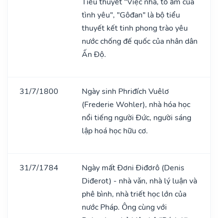
Tiểu thuyết "Việc nhà, tổ ấm của
tình yêu", "Gôđan" là bộ tiểu
thuyết kết tinh phong trào yêu
nước chống đế quốc của nhân dân
Ấn Độ.
31/7/1800
Ngày sinh Phriđích Vuêlơ
(Frederie Wohler), nhà hóa học
nổi tiếng người Đức, người sáng
lập hoá học hữu cơ.
31/7/1784
Ngày mất Đơni Điđơrô (Denis
Diđerot) - nhà vǎn, nhà lý luận và
phê bình, nhà triết học lớn của
nước Pháp. Ông cùng với