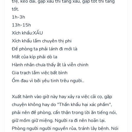
trệ, kéo dài, gặp xấu thì tăng xấu, gặp tốt thì tăng
tốt.
1h-3h
13h-15h
Xích khẩu:
XẤU
Xích khẩu lắm chuyên thị phi
Đề phòng ta phải lánh đi mới là
Mất của kíp phải dò la
Hành nhân chưa thấy ắt là viễn chinh
Gia trạch lắm việc bất bình
Ốm đau vì bởi yêu tinh trêu người..
Xuất hành vào giờ này hay xảy ra việc cãi cọ, gặp
chuyện không hay do "Thần khẩu hại xác phầm",
phải nên đề phòng, cẩn thận trong lời ăn tiếng nói,
giữ mồm giữ miệng. Người ra đi nên hoãn lại.
Phòng người người nguyền rủa, tránh lây bệnh. Nói