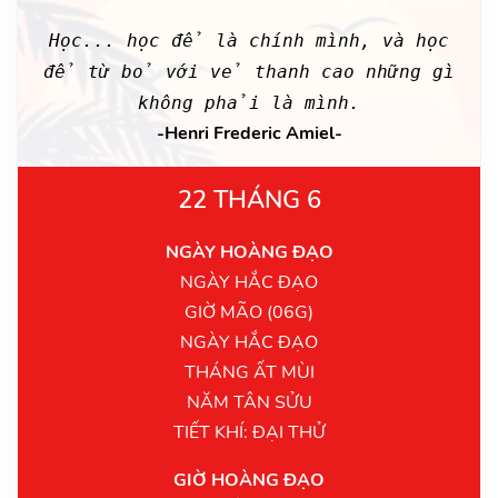
Học... học để là chính mình, và học
để từ bỏ với vẻ thanh cao những gì
không phải là mình.
-Henri Frederic Amiel-
22 THÁNG 6
NGÀY HOÀNG ĐẠO
NGÀY HẮC ĐẠO
GIỜ MÃO (06G)
NGÀY HẮC ĐẠO
THÁNG ẤT MÙI
NĂM TÂN SỬU
TIẾT KHÍ: ĐẠI THỬ
GIỜ HOÀNG ĐẠO