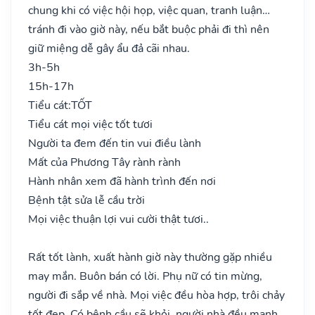
chung khi có việc hội họp, việc quan, tranh luận…
tránh đi vào giờ này, nếu bắt buộc phải đi thì nên
giữ miệng dễ gây ẩu đả cãi nhau.
3h-5h
15h-17h
Tiểu cát:
TỐT
Tiểu cát mọi việc tốt tươi
Người ta đem đến tin vui điều lành
Mất của Phương Tây rành rành
Hành nhân xem đã hành trình đến nơi
Bệnh tật sửa lễ cầu trời
Mọi việc thuận lợi vui cười thật tươi..
Rất tốt lành, xuất hành giờ này thường gặp nhiều
may mắn. Buôn bán có lời. Phụ nữ có tin mừng,
người đi sắp về nhà. Mọi việc đều hòa hợp, trôi chảy
tốt đẹp. Có bệnh cầu sẽ khỏi, người nhà đều mạnh