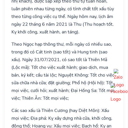
nhị khách), được sắp xếp theo thứ tự tuần hoàn,
luân phiên nhau từng ngày, có tính chất tốt xấu tùy
theo từng công việc cụ thể. Ngày hôm nay, lịch âm
ngày 22 tháng 6 năm 2021 là Thu (Thu hoạch tốt.
Kỵ khởi công, xuất hành, an táng).
Theo Ngọc hạp thông thư, mỗi ngày có nhiều sao,
trong đó có Cát tinh (sao tốt) và Hung tinh (sao
xấu). Ngày 31/07/2021, có sao tốt là Thiên Mã
(Lộc mã): Tốt cho việc xuất hành; giao dịch, mua
bán, ký kết; cầu tài lộc; Nguyệt Không: Tốt cho việc
sửa chữa nhà cửa; đặt giường; Phổ hộ (Hội hộ): Tốt
mọi việc, cưới hỏi; xuất hành; Đại Hồng Sa: Tốt mọi
việc; Thiên Ân: Tốt mọi việc;
Các sao xấu là Thiên Cương (hay Diệt Môn): Xấu
mọi việc; Địa phá: Kỵ xây dựng nhà cửa, khởi công,
động thổ; Hoang vu: Xấu mọi việc; Bạch hổ: Kỵ an