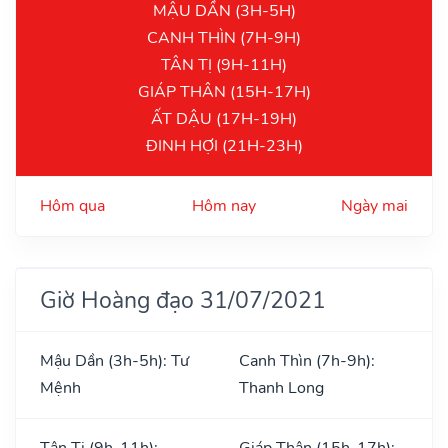
MẬU DẦN (3H-5H)
CANH THÌN (7H-9H)
TÂN TỊ (9H-11H)
GIÁP THÂN (15H-17H)
ẤT DẬU (17H-19H)
ĐINH HỢI (21H-23H)
Hôm qua
Hôm nay
Ngày mai
Giờ Hoàng đạo 31/07/2021
Mậu Dần (3h-5h): Tư
Canh Thìn (7h-9h):
Mệnh
Thanh Long
Tân Tị (9h-11h):
Giáp Thân (15h-17h):