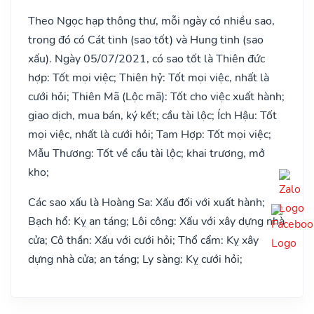
Theo Ngọc hạp thông thư, mỗi ngày có nhiều sao,
trong đó có Cát tinh (sao tốt) và Hung tinh (sao
xấu). Ngày 05/07/2021, có sao tốt là Thiên đức
hợp: Tốt mọi việc; Thiên hỷ: Tốt mọi việc, nhất là
cưới hỏi; Thiên Mã (Lộc mã): Tốt cho việc xuất hành;
giao dịch, mua bán, ký kết; cầu tài lộc; Ích Hậu: Tốt
mọi việc, nhất là cưới hỏi; Tam Hợp: Tốt mọi việc;
Mẫu Thương: Tốt về cầu tài lộc; khai trương, mở
kho;
Các sao xấu là Hoàng Sa: Xấu đối với xuất hành;
Bạch hổ: Kỵ an táng; Lôi công: Xấu với xây dựng nhà
cửa; Cô thần: Xấu với cưới hỏi; Thổ cẩm: Kỵ xây
dựng nhà cửa; an táng; Ly sàng: Kỵ cưới hỏi;