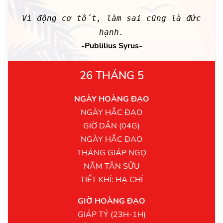
Vì động cơ tốt, làm sai cũng là đức
hạnh.
-Publilius Syrus-
26 THÁNG 5
NGÀY HOÀNG ĐẠO
NGÀY HẮC ĐẠO
GIỜ DẦN (04G)
NGÀY HẮC ĐẠO
THÁNG GIÁP NGỌ
NĂM TÂN SỬU
TIẾT KHÍ: HẠ CHÍ
GIỜ HOÀNG ĐẠO
GIÁP TÝ (23H-1H)