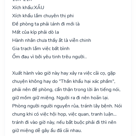
Xích khẩu:
XẤU
Xích khẩu lắm chuyên thị phi
Đề phòng ta phải lánh đi mới là
Mất của kíp phải dò la
Hành nhân chưa thấy ắt là viễn chinh
Gia trạch lắm việc bất bình
Ốm đau vì bởi yêu tinh trêu người..
Xuất hành vào giờ này hay xảy ra việc cãi cọ, gặp
chuyện không hay do "Thần khẩu hại xác phầm",
phải nên đề phòng, cẩn thận trong lời ăn tiếng nói,
giữ mồm giữ miệng. Người ra đi nên hoãn lại.
Phòng người người nguyền rủa, tránh lây bệnh. Nói
chung khi có việc hội họp, việc quan, tranh luận…
tránh đi vào giờ này, nếu bắt buộc phải đi thì nên
giữ miệng dễ gây ẩu đả cãi nhau.