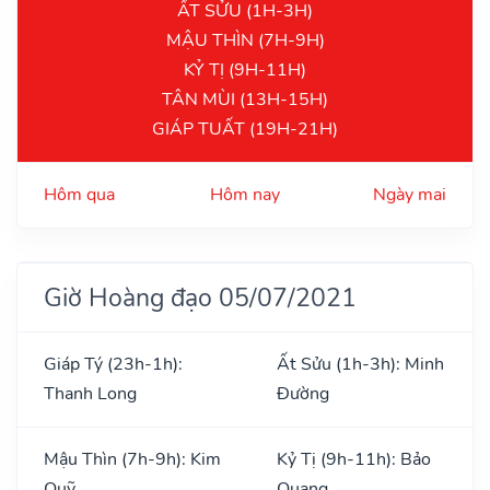
ẤT SỬU (1H-3H)
MẬU THÌN (7H-9H)
KỶ TỊ (9H-11H)
TÂN MÙI (13H-15H)
GIÁP TUẤT (19H-21H)
Hôm qua
Hôm nay
Ngày mai
Giờ Hoàng đạo 05/07/2021
Giáp Tý (23h-1h):
Ất Sửu (1h-3h): Minh
Thanh Long
Đường
Mậu Thìn (7h-9h): Kim
Kỷ Tị (9h-11h): Bảo
Quỹ
Quang