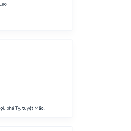
Lao
n
ợi, phá Tỵ, tuyệt Mão.