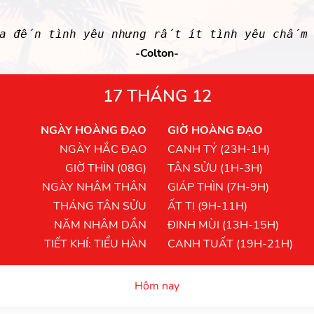
a đến tình yêu nhưng rất ít tình yêu chấm 
-Colton-
17 THÁNG 12
NGÀY HOÀNG ĐẠO
GIỜ HOÀNG ĐẠO
NGÀY HẮC ĐẠO
CANH TÝ (23H-1H)
GIỜ THÌN (08G)
TÂN SỬU (1H-3H)
NGÀY NHÂM THÂN
GIÁP THÌN (7H-9H)
THÁNG TÂN SỬU
ẤT TỊ (9H-11H)
NĂM NHÂM DẦN
ĐINH MÙI (13H-15H)
TIẾT KHÍ: TIỂU HÀN
CANH TUẤT (19H-21H)
Hôm nay