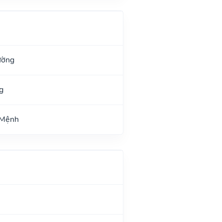
ường
g
 Mệnh