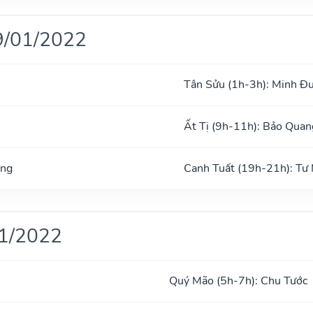
9/01/2022
Tân Sửu (1h-3h): Minh Đ
Ất Tị (9h-11h): Bảo Quan
ờng
Canh Tuất (19h-21h): Tư
01/2022
Quý Mão (5h-7h): Chu Tước