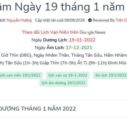
 âm Ngày 19 tháng 1 năm
 bởi:
Nguyễn Hương
Cập nhật lần cuối 08/08/2026
Reviewed By
Trần 
Theo dõi Lịch Vạn Niên trên
Ngày
Dương Lịch
:
19-01-2022
Ngày
Âm Lịch
:
17-12-2021
 Giờ Thìn (08G), Ngày Nhâm Thân, Tháng Tân Sửu, Năm Nhâm
h)
Tân Sửu (1h-3h)
Giáp Thìn (7h-9h)
Ất Tị (9h-11h)
Đinh Mùi
lịch vạn niên 19/1/2022
lịch vạn sự 19-1-2022
âm lịch 19/1/2022
lịch âm dương 19/1/2022
 DƯƠNG THÁNG 1 NĂM 2022