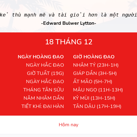
 kẻ thù mạnh mẽ và tài giỏi hơn là một ngườ
-Edward Bulwer Lytton-
18 THÁNG 12
NGÀY HOÀNG ĐẠO
GIỜ HOÀNG ĐẠO
NGÀY HẮC ĐẠO
NHÂM TÝ (23H-1H)
GIỜ TUẤT (19G)
GIÁP DẦN (3H-5H)
NGÀY HẮC ĐẠO
ẤT MÃO (5H-7H)
THÁNG TÂN SỬU
MẬU NGỌ (11H-13H)
NĂM NHÂM DẦN
KỶ MÙI (13H-15H)
TIẾT KHÍ: ĐẠI HÀN
TÂN DẬU (17H-19H)
Hôm nay