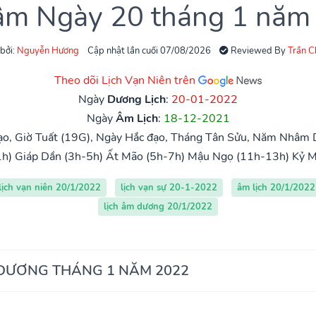
 âm Ngày 20 tháng 1 năm
 bởi:
Nguyễn Hương
Cập nhật lần cuối 07/08/2026
Reviewed By
Trần 
Theo dõi Lịch Vạn Niên trên
Ngày
Dương Lịch
:
20-01-2022
Ngày
Âm Lịch
:
18-12-2021
o, Giờ Tuất (19G), Ngày Hắc đạo, Tháng Tân Sửu, Năm Nhâm 
h)
Giáp Dần (3h-5h)
Ất Mão (5h-7h)
Mậu Ngọ (11h-13h)
Kỷ M
lịch vạn niên 20/1/2022
lịch vạn sự 20-1-2022
âm lịch 20/1/2022
lịch âm dương 20/1/2022
 DƯƠNG THÁNG 1 NĂM 2022