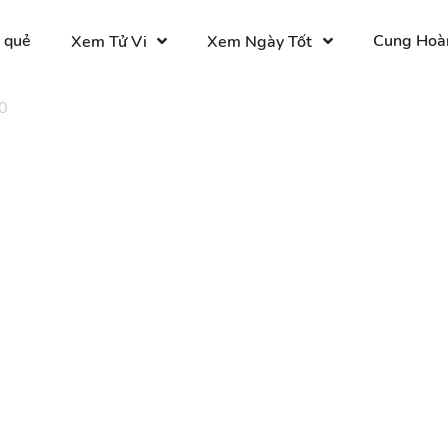
 quẻ
Cung Hoà
Xem Tử Vi
Xem Ngày Tốt
0