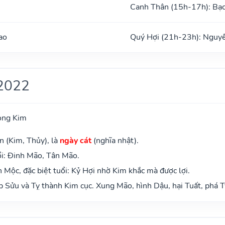
Canh Thân (15h-17h): Bạ
ao
Quý Hợi (21h-23h): Nguy
2022
ong Kim
n (Kim, Thủy), là
ngày cát
(nghĩa nhật).
i: Đinh Mão, Tân Mão.
Mộc, đặc biệt tuổi: Kỷ Hợi nhờ Kim khắc mà được lợi.
 Sửu và Tỵ thành Kim cục. Xung Mão, hình Dậu, hại Tuất, phá T