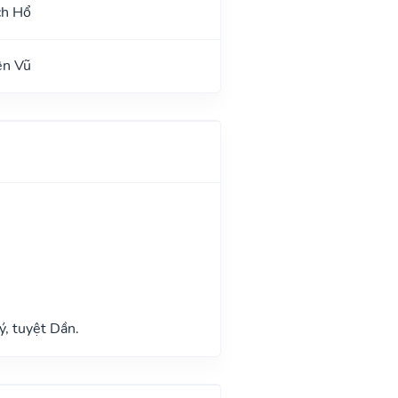
ch Hổ
ên Vũ
ý, tuyệt Dần.