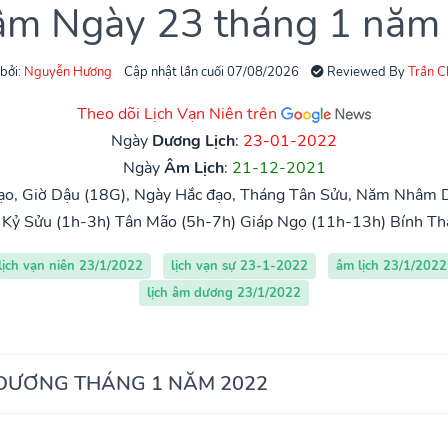
 âm Ngày 23 tháng 1 năm
 bởi:
Nguyễn Hương
Cập nhật lần cuối 07/08/2026
Reviewed By
Trần 
Theo dõi Lịch Vạn Niên trên
Ngày
Dương Lịch
:
23-01-2022
Ngày
Âm Lịch
:
21-12-2021
ạo, Giờ Dậu (18G), Ngày Hắc đạo, Tháng Tân Sửu, Năm Nhâm D
Kỷ Sửu (1h-3h)
Tân Mão (5h-7h)
Giáp Ngọ (11h-13h)
Bính Th
lịch vạn niên 23/1/2022
lịch vạn sự 23-1-2022
âm lịch 23/1/2022
lịch âm dương 23/1/2022
 DƯƠNG THÁNG 1 NĂM 2022