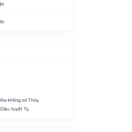
ận
ớc
Hỏa không sợ Thủy.
Dậu, tuyệt Tỵ.