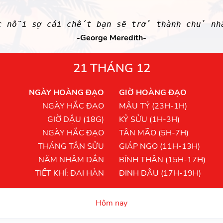
c nỗi sợ cái chết bạn sẽ trở thành chủ nhâ
-George Meredith-
21 THÁNG 12
NGÀY HOÀNG ĐẠO
GIỜ HOÀNG ĐẠO
NGÀY HẮC ĐẠO
MẬU TÝ (23H-1H)
GIỜ DẬU (18G)
KỶ SỬU (1H-3H)
NGÀY HẮC ĐẠO
TÂN MÃO (5H-7H)
THÁNG TÂN SỬU
GIÁP NGỌ (11H-13H)
NĂM NHÂM DẦN
BÍNH THÂN (15H-17H)
TIẾT KHÍ: ĐẠI HÀN
ĐINH DẬU (17H-19H)
Hôm nay