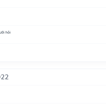
ưới hỏi
022