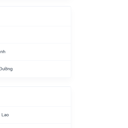
ệnh
 Đường
 Lao