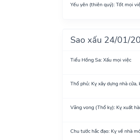
Yếu yên (thiên quý): Tốt mọi việ
Sao xấu 24/01/2
Tiểu Hồng Sa: Xấu mọi việc
Thổ phủ: Kỵ xây dựng nhà cửa, 
Vãng vong (Thổ kỵ): Kỵ xuất hành
Chu tước hắc đạo: Kỵ về nhà mớ