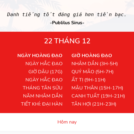
Danh tiếng tốt đáng giá hơn tiền bạc.
-Publilus Sirus-
22 THÁNG 12
NGÀY HOÀNG ĐẠO
GIỜ HOÀNG ĐẠO
NGÀY HẮC ĐẠO
NHÂM DẦN (3H-5H)
GIỜ DẬU (17G)
QUÝ MÃO (5H-7H)
NGÀY HẮC ĐẠO
ẤT TỊ (9H-11H)
THÁNG TÂN SỬU
MẬU THÂN (15H-17H)
NĂM NHÂM DẦN
CANH TUẤT (19H-21H)
TIẾT KHÍ: ĐẠI HÀN
TÂN HỢI (21H-23H)
Hôm nay