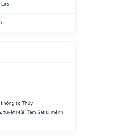
 Lao
n
 không sợ Thủy.
n, tuyệt Mùi. Tam Sát kị mệnh