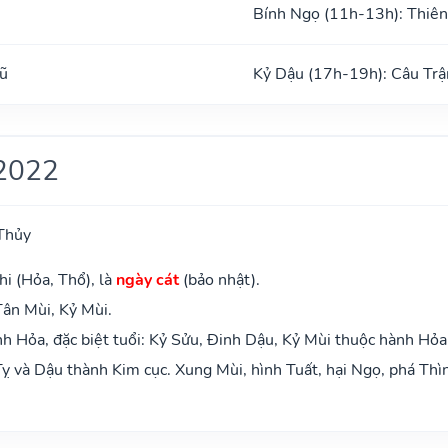
Bính Ngọ (11h-13h): Thiên
ũ
Kỷ Dậu (17h-19h): Câu Trậ
2022
Thủy
hi (Hỏa, Thổ), là
ngày cát
(bảo nhật).
Tân Mùi, Kỷ Mùi.
 Hỏa, đặc biệt tuổi: Kỷ Sửu, Đinh Dậu, Kỷ Mùi thuộc hành Hỏa
ỵ và Dậu thành Kim cục. Xung Mùi, hình Tuất, hại Ngọ, phá Thì