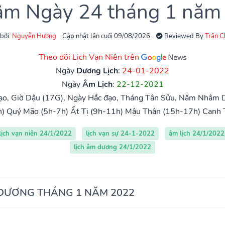
 âm Ngày 24 tháng 1 năm
 bởi:
Nguyễn Hương
Cập nhật lần cuối 09/08/2026
Reviewed By
Trần 
Theo dõi Lịch Vạn Niên trên
Ngày
Dương Lịch
:
24-01-2022
Ngày
Âm Lịch
:
22-12-2021
ạo, Giờ Dậu (17G), Ngày Hắc đạo, Tháng Tân Sửu, Năm Nhâm D
h)
Quý Mão (5h-7h)
Ất Tị (9h-11h)
Mậu Thân (15h-17h)
Canh 
lịch vạn niên 24/1/2022
lịch vạn sự 24-1-2022
âm lịch 24/1/2022
lịch âm dương 24/1/2022
 DƯƠNG THÁNG 1 NĂM 2022