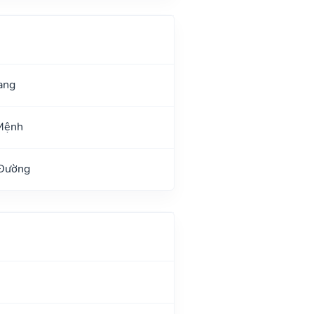
ang
Mệnh
 Đường