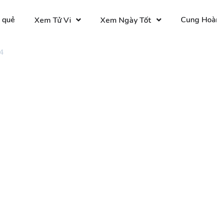
 quẻ
Cung Hoà
Xem Tử Vi
Xem Ngày Tốt
4