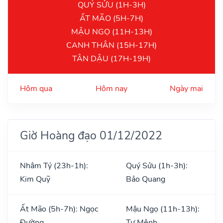
QUÝ SỬU (1H-3H)
ẤT MÃO (5H-7H)
MẬU NGỌ (11H-13H)
CANH THÂN (15H-17H)
TÂN DẬU (17H-19H)
Hôm qua
Hôm nay
Ngày mai
Giờ Hoàng đạo 01/12/2022
Nhâm Tý (23h-1h):
Quý Sửu (1h-3h):
Kim Quỹ
Bảo Quang
Ất Mão (5h-7h): Ngọc
Mậu Ngọ (11h-13h):
Đường
Tư Mệnh