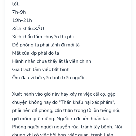
tốt.
7h-9h
19h-21h
Xích khẩu:
XẤU
Xích khẩu lắm chuyên thị phi
Đề phòng ta phải lánh đi mới là
Mất của kíp phải dò la
Hành nhân chưa thấy ắt là viễn chinh
Gia trạch lắm việc bất bình
Ốm đau vì bởi yêu tinh trêu người..
Xuất hành vào giờ này hay xảy ra việc cãi cọ, gặp
chuyện không hay do "Thần khẩu hại xác phầm",
phải nên đề phòng, cẩn thận trong lời ăn tiếng nói,
giữ mồm giữ miệng. Người ra đi nên hoãn lại.
Phòng người người nguyền rủa, tránh lây bệnh. Nói
chung khi có việc hội họp, việc quan, tranh luận…