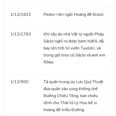
1/12/1822
Pedro I lên ngôi Hoàng đế Brasil.
1/12/1783
Khí cầu do nhà Vật lý người Pháp
Sáclơ nghĩ ra được bơm hiđrô, đã
bay lên trời từ vườn Tuyilơri, và
trong giỏ treo có Sáclơ và anh em
Rôbe.
1/12/900
Tả quân trung úy Lưu Quý Thuật
đưa quân vào cung khống chế
Đường Chiêu Tông, ban chiếu
lệnh cho Thái tử Lý Hựu kế vị
hoàng đế triều Đường.