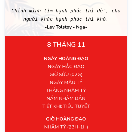
Chính mình tìm hạnh phúc thì dễ, cho
người khác hạnh phúc thì khó.
-Lev Tolstoy - Nga-
8 THÁNG 11
NGÀY HOÀNG ĐẠO
NGÀY HẮC ĐẠO
GIỜ SỬU (02G)
NGÀY MẬU TÝ
THÁNG NHÂM TÝ
NĂM NHÂM DẦN
TIẾT KHÍ: TIỂU TUYẾT
GIỜ HOÀNG ĐẠO
NHÂM TÝ (23H-1H)