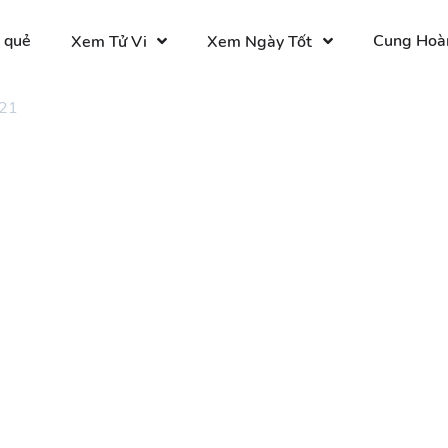
 quẻ
Cung Hoà
Xem Tử Vi
Xem Ngày Tốt
 21