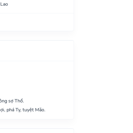
 Lao
n
ông sợ Thổ.
ợi, phá Tỵ, tuyệt Mão.