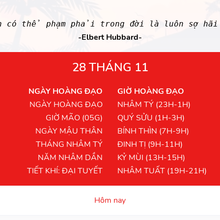
 có thể phạm phải trong đời là luôn sợ hãi
-Elbert Hubbard-
28 THÁNG 11
NGÀY HOÀNG ĐẠO
GIỜ HOÀNG ĐẠO
NGÀY HOÀNG ĐẠO
NHÂM TÝ (23H-1H)
GIỜ MÃO (05G)
QUÝ SỬU (1H-3H)
NGÀY MẬU THÂN
BÍNH THÌN (7H-9H)
THÁNG NHÂM TÝ
ĐINH TỊ (9H-11H)
NĂM NHÂM DẦN
KỶ MÙI (13H-15H)
TIẾT KHÍ: ĐẠI TUYẾT
NHÂM TUẤT (19H-21H)
Hôm nay