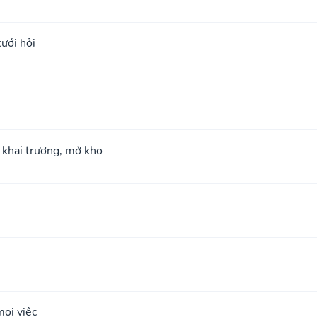
cưới hỏi
; khai trương, mở kho
ọi việc