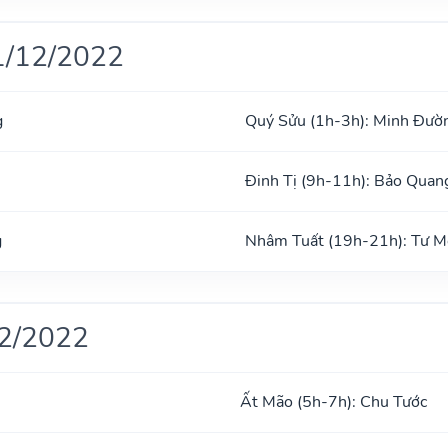
1/12/2022
g
Quý Sửu (1h-3h): Minh Đườ
Đinh Tị (9h-11h): Bảo Quan
g
Nhâm Tuất (19h-21h): Tư 
12/2022
Ất Mão (5h-7h): Chu Tước