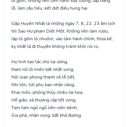
lò gốm, nhưng nên tiến hành xây tường, lấp hang
lỗ, làm cầu tiêu, kết dứt điều hung hại.
Gặp Huyền Nhật là những ngày 7, 8, 22, 23 âm lịch
thì Sao Hư phạm Diệt Một: Không nên làm rượu,
lập lò gốm lò nhuộm, vào làm hành chính, thừa kế,
kỵ nhất là đi thuyền không tránh khỏi rủi ro.
Hư tinh tạo tác chủ tai ương,
Nam nữ cô miên bất nhất song,
Nội loạn phong thanh vô lễ tiết,
Nhi tôn, tức phụ bạn nhân sàng,
Khai môn, phóng thủy chiêu tai họa,
Hổ giảo, xà thương cập tốt vong.
Tam tam ngũ ngũ liên niên bệnh,
Gia phá, nhân vong, bất khả đương.