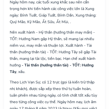
Ngày hôm nay, các tuổi xung khắc sau nên cẩn
trọng hơn khi tiến hành các công việc lớn là Xung
ngày: Bính Tuất, Giáp Tuất, Bính Dần, Xung tháng:
Quý Mão, Kỷ Mão, Ất Sửu, Ất Mùi, .
Nên xuất hành - Hỷ thần (hướng thần may mắn) -
TỐT: Hướng Nam gặp Hỷ thần, sẽ mang lại nhiều
niềm vui, may mắn và thuận lợi. Xuất hành - Tài
thần (hướng thần tài) - TỐT: Hướng Tây sẽ gặp Tài
thần, mang lại tài lộc, tiền bạc. Hạn chế xuất hành
hướng
- Tài thần (hướng thần tài) - TỐT: Hướng
Tây
, xấu.
Theo Lịch Vạn Sự, có 12 trực (gọi là kiến trừ thập
nhị khách), được sắp xếp theo thứ tự tuần hoàn,
luân phiên nhau từng ngày, có tính chất tốt xấu tùy
theo từng công việc cụ thể. Ngày hôm nay, lịch âm
ngày 17 tháng 8 năm 2023 là Nguy (Xấu mọi việc).