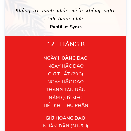
Không ai hạnh phúc nếu không nghĩ
mình hạnh phúc.
-Publilius Syrus-
17 THÁNG 8
NGÀY HOÀNG ĐẠO
NGÀY HẮC ĐẠO
GIỜ TUẤT (20G)
NGÀY HẮC ĐẠO
THÁNG TÂN DẬU
NĂM QUÝ MẸO
TIẾT KHÍ: THU PHÂN
GIỜ HOÀNG ĐẠO
NHÂM DẦN (3H-5H)