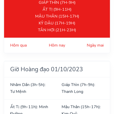
GIÁP THÌN (7H-9H)
ẤT TỊ (9H-11H)
MẬU THÂN (15H-17H)
KỶ DẬU (17H-19H)
TÂN HỢI (21H-23H)
Hôm qua
Hôm nay
Ngày mai
Giờ Hoàng đạo 01/10/2023
Nhâm Dần (3h-5h):
Giáp Thìn (7h-9h):
Tư Mệnh
Thanh Long
Ất Tị (9h-11h): Minh
Mậu Thân (15h-17h):
Đường
Kim Quỹ