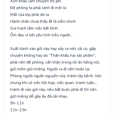
Xích khẩu lắm chuyên thị phi
Đề phòng ta phải lánh đi mới là
Mất của kíp phải dò la
Hành nhân chưa thấy ắt là viễn chinh
Gia trạch lắm việc bất bình
Ốm đau vì bởi yêu tinh trêu người..
Xuất hành vào giờ này hay xảy ra việc cãi cọ, gặp
chuyện không hay do "Thần khẩu hại xác phầm",
phải nên đề phòng, cẩn thận trong lời ăn tiếng nói,
giữ mồm giữ miệng. Người ra đi nên hoãn lại.
Phòng người người nguyền rủa, tránh lây bệnh. Nói
chung khi có việc hội họp, việc quan, tranh luận…
tránh đi vào giờ này, nếu bắt buộc phải đi thì nên
giữ miệng dễ gây ẩu đả cãi nhau.
9h-11h
21h-23h