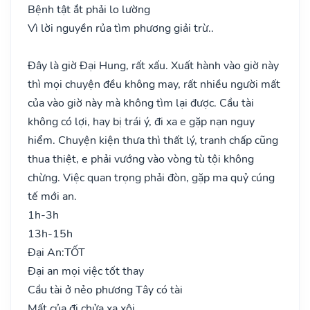
Bệnh tật ắt phải lo lường
Vì lời nguyền rủa tìm phương giải trừ..
Đây là giờ Đại Hung, rất xấu. Xuất hành vào giờ này
thì mọi chuyện đều không may, rất nhiều người mất
của vào giờ này mà không tìm lại được. Cầu tài
không có lợi, hay bị trái ý, đi xa e gặp nạn nguy
hiểm. Chuyện kiện thưa thì thất lý, tranh chấp cũng
thua thiệt, e phải vướng vào vòng tù tội không
chừng. Việc quan trọng phải đòn, gặp ma quỷ cúng
tế mới an.
1h-3h
13h-15h
Đại An:
TỐT
Đại an mọi việc tốt thay
Cầu tài ở nẻo phương Tây có tài
Mất của đi chửa xa xôi