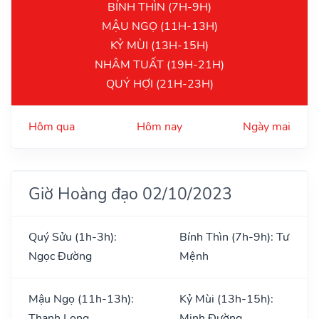
BÍNH THÌN (7H-9H)
MẬU NGỌ (11H-13H)
KỶ MÙI (13H-15H)
NHÂM TUẤT (19H-21H)
QUÝ HỢI (21H-23H)
Hôm qua
Hôm nay
Ngày mai
Giờ Hoàng đạo 02/10/2023
Quý Sửu (1h-3h):
Bính Thìn (7h-9h): Tư
Ngọc Đường
Mệnh
Mậu Ngọ (11h-13h):
Kỷ Mùi (13h-15h):
Thanh Long
Minh Đường