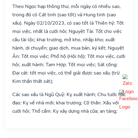
Theo Ngọc hạp thông thư, mỗi ngày có nhiều sao,
trong đó có Cát tinh (sao tốt) và Hung tinh (sao
xấu). Ngày 02/10/2023, có sao tốt là Thiên hỷ: Tốt
mọi việc, nhất là cưới hỏi; Nguyệt Tài: Tốt cho việc
cầu tài lộc; khai trương, mở kho, nhập kho; xuất
hành, di chuyển; giao dịch, mua bán, ký kết; Nguyệt
Ân: Tốt mọi việc; Phổ hộ (Hội hộ): Tốt mọi việc, cưới
hỏi; xuất hành; Tam Hợp: Tốt mọi việc; Sát cống:
Đại cát: tốt mọi việc, có thể giải được sao xấu (trừ
Kim thần thất sát);
Các sao xấu là Ngũ Quỹ: Kỵ xuất hành; Chu tước hắc
đạo: Kỵ về nhà mới; khai trương; Cô thần: Xấu với
cưới hỏi; Thổ cẩm: Kỵ xây dựng nhà cửa; an táng;