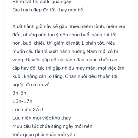
Bệnh tật thì được qua ngày
Gia trạch đẹp đẽ tốt thay mọi bề..
Xuất hành giờ này sẽ gặp nhiều điềm lành, niềm vui
đến, nhưng nên lưu ý nên chọn buổi sáng thì tốt
hơn, buổi chiều thì giảm đi mất 1 phần tốt. Nếu
muốn cầu tài thì xuất hành hướng Nam mới có hi
vọng. Đi việc gặp gỡ các lãnh đạo, quan chức cao
cấp hay đối tác thì gặp nhiều may mắn, mọi việc êm
xuôi, không cần lo lắng. Chăn nuôi đều thuận lợi,
người đi có tin về.
3h-5h
15h-17h
Lưu niên:
XẤU
Lưu niên mọi việc khó thay
Mưu cầu lúc chửa sáng ngày mới nên
Việc quan phải hoãn mới yên