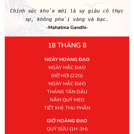
Chính sức khỏe mới là sự giàu có thực
sự, không phải vàng và bạc.
-Mahatma Gandhi-
18 THÁNG 8
NGÀY HOÀNG ĐẠO
NGÀY HẮC ĐẠO
GIỜ HỢI (22G)
NGÀY HẮC ĐẠO
THÁNG TÂN DẬU
NĂM QUÝ MẸO
TIẾT KHÍ: THU PHÂN
GIỜ HOÀNG ĐẠO
QUÝ SỬU (1H-3H)