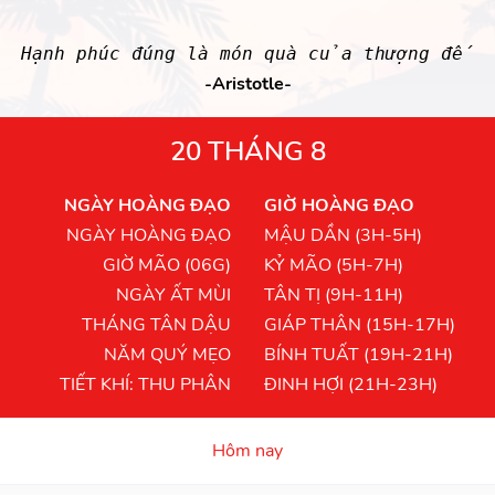
Hạnh phúc đúng là món quà của thượng đế
-Aristotle-
20 THÁNG 8
NGÀY HOÀNG ĐẠO
GIỜ HOÀNG ĐẠO
NGÀY HOÀNG ĐẠO
MẬU DẦN (3H-5H)
GIỜ MÃO (06G)
KỶ MÃO (5H-7H)
NGÀY ẤT MÙI
TÂN TỊ (9H-11H)
THÁNG TÂN DẬU
GIÁP THÂN (15H-17H)
NĂM QUÝ MẸO
BÍNH TUẤT (19H-21H)
TIẾT KHÍ: THU PHÂN
ĐINH HỢI (21H-23H)
Hôm nay