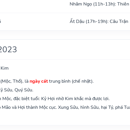
Nhâm Ngọ (11h-13h): Thiên
ũ
Ất Dậu (17h-19h): Câu Trận
2023
 Kim
 (Mộc, Thổ), là
ngày cát
trung bình (chế nhật).
Kỷ Sửu, Quý Sửu.
Mộc, đặc biệt tuổi: Kỷ Hợi nhờ Kim khắc mà được lợi.
Mão và Hợi thành Mộc cục. Xung Sửu, hình Sửu, hại Tý, phá Tu