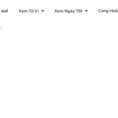
 quẻ
Cung Hoà
Xem Tử Vi
Xem Ngày Tốt
4