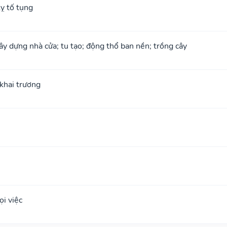
ỵ tố tụng
xây dựng nhà cửa; tu tạo; động thổ ban nền; trồng cây
; khai trương
i việc