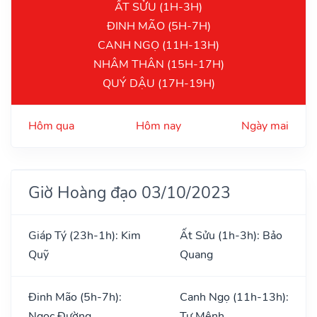
ẤT SỬU (1H-3H)
ĐINH MÃO (5H-7H)
CANH NGỌ (11H-13H)
NHÂM THÂN (15H-17H)
QUÝ DẬU (17H-19H)
Hôm qua
Hôm nay
Ngày mai
Giờ Hoàng đạo 03/10/2023
Giáp Tý (23h-1h): Kim
Ất Sửu (1h-3h): Bảo
Quỹ
Quang
Đinh Mão (5h-7h):
Canh Ngọ (11h-13h):
Ngọc Đường
Tư Mệnh