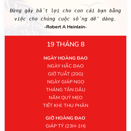
Đừng gây bất lợi cho con cái bạn bằng
việc cho chúng cuộc sống dễ dàng.
-Robert A Heinlein-
19 THÁNG 8
NGÀY HOÀNG ĐẠO
NGÀY HẮC ĐẠO
GIỜ TUẤT (20G)
NGÀY GIÁP NGỌ
THÁNG TÂN DẬU
NĂM QUÝ MẸO
TIẾT KHÍ: THU PHÂN
GIỜ HOÀNG ĐẠO
GIÁP TÝ (23H-1H)