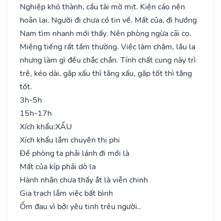
Nghiệp khó thành, cầu tài mờ mịt. Kiện cáo nên
hoãn lại. Người đi chưa có tin về. Mất của, đi hướng
Nam tìm nhanh mới thấy. Nên phòng ngừa cãi cọ.
Miệng tiếng rất tầm thường. Việc làm chậm, lâu la
nhưng làm gì đều chắc chắn. Tính chất cung này trì
trệ, kéo dài, gặp xấu thì tăng xấu, gặp tốt thì tăng
tốt.
3h-5h
15h-17h
Xích khẩu:
XẤU
Xích khẩu lắm chuyên thị phi
Đề phòng ta phải lánh đi mới là
Mất của kíp phải dò la
Hành nhân chưa thấy ắt là viễn chinh
Gia trạch lắm việc bất bình
Ốm đau vì bởi yêu tinh trêu người..