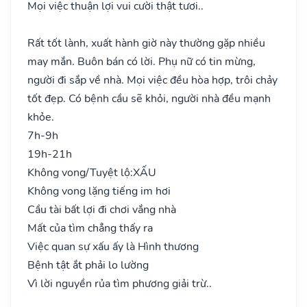
Mọi việc thuận lợi vui cười thật tươi..
Rất tốt lành, xuất hành giờ này thường gặp nhiều
may mắn. Buôn bán có lời. Phụ nữ có tin mừng,
người đi sắp về nhà. Mọi việc đều hòa hợp, trôi chảy
tốt đẹp. Có bệnh cầu sẽ khỏi, người nhà đều mạnh
khỏe.
7h-9h
19h-21h
Không vong/Tuyệt lộ:
XẤU
Không vong lặng tiếng im hơi
Cầu tài bất lợi đi chơi vắng nhà
Mất của tìm chẳng thấy ra
Việc quan sự xấu ấy là Hình thương
Bệnh tật ắt phải lo lường
Vì lời nguyền rủa tìm phương giải trừ..