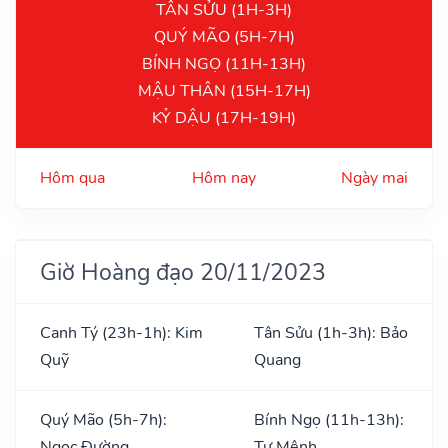
TÂN SỬU (1H-3H)
QUÝ MÃO (5H-7H)
BÍNH NGỌ (11H-13H)
MẬU THÂN (15H-17H)
KỶ DẬU (17H-19H)
Hôm qua
Hôm nay
Ngày mai
Giờ Hoàng đạo 20/11/2023
Canh Tý (23h-1h): Kim
Tân Sửu (1h-3h): Bảo
Quỹ
Quang
Quý Mão (5h-7h):
Bính Ngọ (11h-13h):
Ngọc Đường
Tư Mệnh