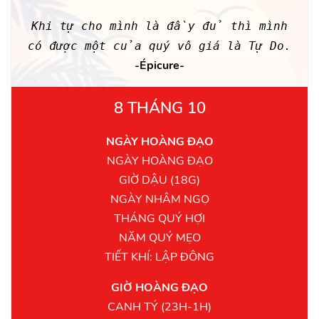
Khi tự cho mình là đầy đủ thì mình
có được một của quý vô giá là Tự Do.
-Épicure-
8 THÁNG 10
NGÀY HOÀNG ĐẠO
NGÀY HOÀNG ĐẠO
GIỜ DẬU (18G)
NGÀY NHÂM NGỌ
THÁNG QUÝ HỢI
NĂM QUÝ MẸO
TIẾT KHÍ: LẬP ĐÔNG
GIỜ HOÀNG ĐẠO
CANH TÝ (23H-1H)