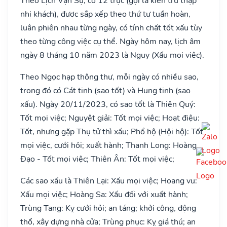
Theo Lịch Vạn Sự, có 12 trực (gọi là kiến trừ thập
nhị khách), được sắp xếp theo thứ tự tuần hoàn,
luân phiên nhau từng ngày, có tính chất tốt xấu tùy
theo từng công việc cụ thể. Ngày hôm nay, lịch âm
ngày 8 tháng 10 năm 2023 là Nguy (Xấu mọi việc).
Theo Ngọc hạp thông thư, mỗi ngày có nhiều sao,
trong đó có Cát tinh (sao tốt) và Hung tinh (sao
xấu). Ngày 20/11/2023, có sao tốt là Thiên Quý:
Tốt mọi việc; Nguyệt giải: Tốt mọi việc; Hoạt điệu:
Tốt, nhưng gặp Thụ tử thì xấu; Phổ hộ (Hội hộ): Tốt
mọi việc, cưới hỏi; xuất hành; Thanh Long: Hoàng
Đạo - Tốt mọi việc; Thiên Ân: Tốt mọi việc;
Các sao xấu là Thiên Lại: Xấu mọi việc; Hoang vu:
Xấu mọi việc; Hoàng Sa: Xấu đối với xuất hành;
Trùng Tang: Kỵ cưới hỏi; an táng; khởi công, động
thổ, xây dựng nhà cửa; Trùng phục: Kỵ giá thú; an