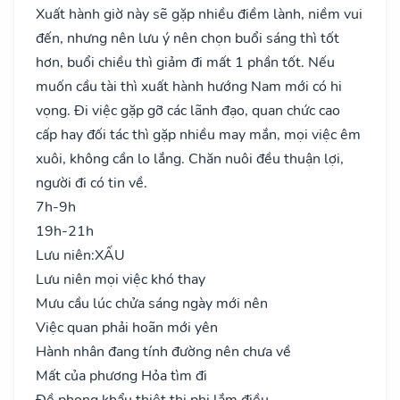
Xuất hành giờ này sẽ gặp nhiều điềm lành, niềm vui
đến, nhưng nên lưu ý nên chọn buổi sáng thì tốt
hơn, buổi chiều thì giảm đi mất 1 phần tốt. Nếu
muốn cầu tài thì xuất hành hướng Nam mới có hi
vọng. Đi việc gặp gỡ các lãnh đạo, quan chức cao
cấp hay đối tác thì gặp nhiều may mắn, mọi việc êm
xuôi, không cần lo lắng. Chăn nuôi đều thuận lợi,
người đi có tin về.
7h-9h
19h-21h
Lưu niên:
XẤU
Lưu niên mọi việc khó thay
Mưu cầu lúc chửa sáng ngày mới nên
Việc quan phải hoãn mới yên
Hành nhân đang tính đường nên chưa về
Mất của phương Hỏa tìm đi
Đề phong khẩu thiệt thị phi lắm điều..