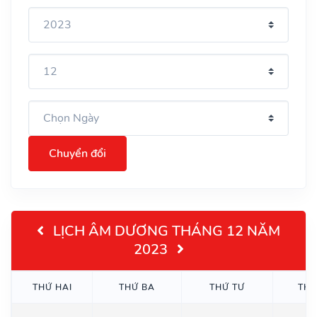
Chuyển đổi
LỊCH ÂM DƯƠNG THÁNG 12 NĂM
2023
THỨ HAI
THỨ BA
THỨ TƯ
THỨ