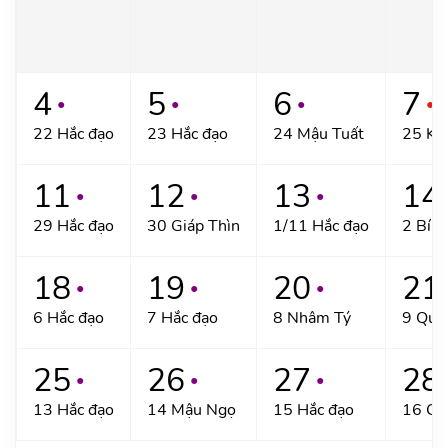
4
5
6
7
●
●
●
●
22 Hắc đạo
23 Hắc đạo
24 Mậu Tuất
25 Kỷ
11
12
13
14
●
●
●
29 Hắc đạo
30 Giáp Thìn
1/11 Hắc đạo
2 Bín
18
19
20
21
●
●
●
6 Hắc đạo
7 Hắc đạo
8 Nhâm Tý
9 Quý
25
26
27
28
●
●
●
13 Hắc đạo
14 Mậu Ngọ
15 Hắc đạo
16 Ca