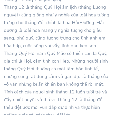
Tháng
12
là tháng Quý
Hợi
âm lịch (tháng Lương
nguyệt) cũng giống như ý nghĩa của loài hoa tượng
trưng cho tháng đó, chính là hoa Hải Đường. Hải
đường là loài hoa mang ý nghĩa tượng cho giàu
sang, phú quý, cũng tượng trưng cho tình anh em
hòa hợp, cuộc sống vui vầy, tình bạn keo sơn.
Tháng
Quý
Hợi
năm
Quý Mão
có thiên can là
Quý
,
địa chi là
Hợi
, cầm tinh con Heo. Những người sinh
tháng
Quý
Hợi thường có một tâm hồn tinh tế,
nhưng cũng rất dũng cảm và gan dạ. Là tháng của
vô vàn những bí ẩn khiến bạn không thể rời mắt.
Tính cách của người sinh tháng
12
luôn tươi trẻ và
đầy nhiệt huyết và thú vị. Tháng
12
là tháng để
thêu dệt ước mơ, vun đắp dự định và thực hiện
những cuộc cải cách thay đổi lớn.